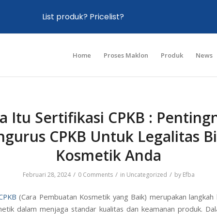
List produk? Pricelist?
Home
Proses Maklon
Produk
News
a Itu Sertifikasi CPKB : Penting
gurus CPKB Untuk Legalitas Bi
Kosmetik Anda
/
/
/
Februari 28, 2024
0 Comments
in
Uncategorized
by
Efba
i CPKB
(Cara Pembuatan Kosmetik yang Baik) merupakan langkah k
metik dalam menjaga standar kualitas dan keamanan produk. Dal