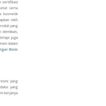
sertifikasi
etat serta
is kosmetik
apkan oleh
produk yang
n demikian,
tetapi juga
umen dalam
gun Bisnis
resmi yang
duksi yang
em kerjanya