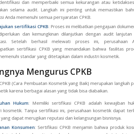
dentifikasi dan memperbaiki semua kekurangan atau ketidakses
kan selama audit. Langkah ini penting untuk memastikan bahw
ksi Anda memenuhi semua persyaratan CPKB.
jukan sertifikasi CPKB
: Proses ini melibatkan pengajuan doku
iperlukan dan kemungkinan dilanjutkan dengan audit lanjutan
fikasi. Setelah berhasil melewati proses ini, perusahaan
patkan sertifikasi CPKB yang menandakan bahwa fasilitas pro
memenuhi standar yang ditetapkan dalam industri kosmetik.
ingnya Mengurus CPKB
PKB (Cara Pembuatan Kosmetik yang Baik) merupakan langkah p
etik karena berbagai alasan yang tidak bisa diabaikan.
tuhan Hukum
: Memiliki sertifikasi CPKB adalah kewajiban h
ri kosmetik. Tanpa sertifikasi ini, perusahaan kosmetik dapat ter
yang dapat merugikan reputasi dan kelangsungan bisnisnya.
anan Konsumen
: Sertifikasi CPKB menjamin bahwa produk kos