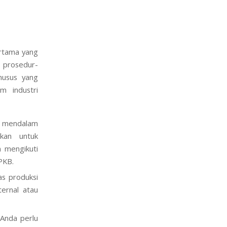
rtama yang
 prosedur-
khusus yang
 industri
n mendalam
ukan untuk
 mengikuti
PKB.
as produksi
ternal atau
 Anda perlu