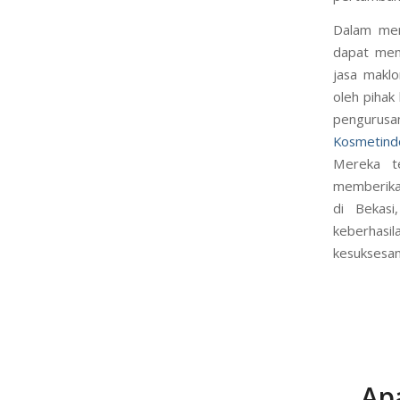
Dalam men
dapat men
jasa maklo
oleh piha
pengurusa
Kosmetind
Mereka te
memberikan
di Bekas
keberhasi
kesuksesan 
Ap