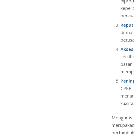
dipro
keper
berkual
Reput
di ma
perusa
Akses
sertif
pasar
memper
Penin
CPKB d
menar
kualit
Mengurus 
merupakan
pertumbuha