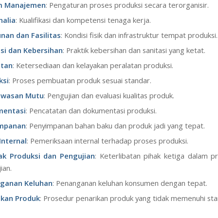
m Manajemen
: Pengaturan proses produksi secara terorganisir.
nalia
: Kualifikasi dan kompetensi tenaga kerja.
nan dan Fasilitas
: Kondisi fisik dan infrastruktur tempat produksi.
asi dan Kebersihan
: Praktik kebersihan dan sanitasi yang ketat.
atan
: Ketersediaan dan kelayakan peralatan produksi.
ksi
: Proses pembuatan produk sesuai standar.
wasan Mutu
: Pengujian dan evaluasi kualitas produk.
entasi
: Pencatatan dan dokumentasi produksi.
mpanan
: Penyimpanan bahan baku dan produk jadi yang tepat.
Internal
: Pemeriksaan internal terhadap proses produksi.
ak Produksi dan Pengujian
: Keterlibatan pihak ketiga dalam p
ian.
ganan Keluhan
: Penanganan keluhan konsumen dengan tepat.
ikan Produk
: Prosedur penarikan produk yang tidak memenuhi sta