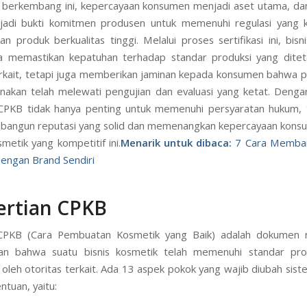
 berkembang ini, kepercayaan konsumen menjadi aset utama, dan 
adi bukti komitmen produsen untuk memenuhi regulasi yang k
an produk berkualitas tinggi. Melalui proses sertifikasi ini, bisn
ya memastikan kepatuhan terhadap standar produksi yang ditet
erkait, tetapi juga memberikan jaminan kepada konsumen bahwa 
akan telah melewati pengujian dan evaluasi yang ketat. Denga
i CPKB tidak hanya penting untuk memenuhi persyaratan hukum, 
bangun reputasi yang solid dan memenangkan kepercayaan kons
smetik yang kompetitif ini.
Menarik untuk dibaca:
7 Cara Memban
engan Brand Sendiri
ertian CPKB
t CPKB (Cara Pembuatan Kosmetik yang Baik) adalah dokumen 
an bahwa suatu bisnis kosmetik telah memenuhi standar pro
 oleh otoritas terkait. Ada 13 aspek pokok yang wajib diubah sist
ntuan, yaitu: