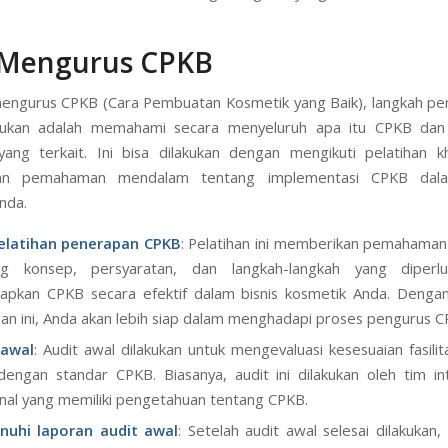
 Mengurus CPKB
engurus CPKB (Cara Pembuatan Kosmetik yang Baik), langkah pe
akukan adalah memahami secara menyeluruh apa itu CPKB dan
ang terkait. Ini bisa dilakukan dengan mengikuti pelatihan 
an pemahaman mendalam tentang implementasi CPKB dalam
nda.
pelatihan penerapan CPKB
: Pelatihan ini memberikan pemahama
ng konsep, persyaratan, dan langkah-langkah yang diperl
apkan CPKB secara efektif dalam bisnis kosmetik Anda. Dengan
han ini, Anda akan lebih siap dalam menghadapi proses pengurus C
 awal
: Audit awal dilakukan untuk mengevaluasi kesesuaian fasilit
engan standar CPKB. Biasanya, audit ini dilakukan oleh tim in
nal yang memiliki pengetahuan tentang CPKB.
uhi laporan audit awal
: Setelah audit awal selesai dilakukan,