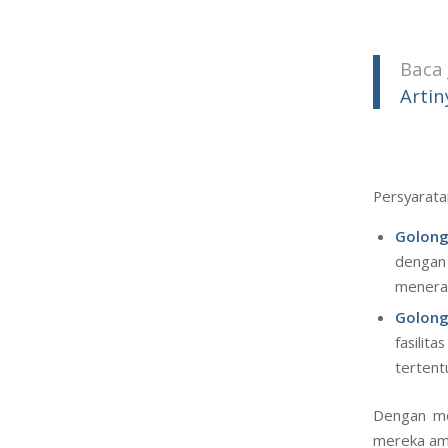
Baca 
Arti
Persyarata
Golong
dengan
menera
Golon
fasilit
tertent
Dengan me
mereka ama