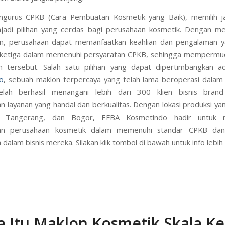
gurus CPKB (Cara Pembuatan Kosmetik yang Baik), memilih j
jadi pilihan yang cerdas bagi perusahaan kosmetik. Dengan m
n, perusahaan dapat memanfaatkan keahlian dan pengalaman ya
k ketiga dalam memenuhi persyaratan CPKB, sehingga mempermu
n tersebut. Salah satu pilihan yang dapat dipertimbangkan 
o
, sebuah maklon terpercaya yang telah lama beroperasi dalam in
lah berhasil menangani lebih dari 300 klien bisnis brand
 layanan yang handal dan berkualitas. Dengan lokasi produksi ya
i, Tangerang, dan Bogor, EFBA Kosmetindo hadir untuk 
lan perusahaan kosmetik dalam memenuhi standar CPKB da
dalam bisnis mereka. Silakan klik tombol di bawah untuk info lebih 
a Itu Maklon Kosmetik Skala Kec