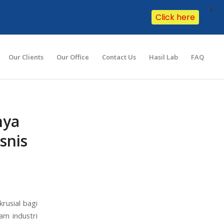
X
Click here
Our Clients
Our Office
Contact Us
Hasil Lab
FAQ
nya
snis
rusial bagi
am industri