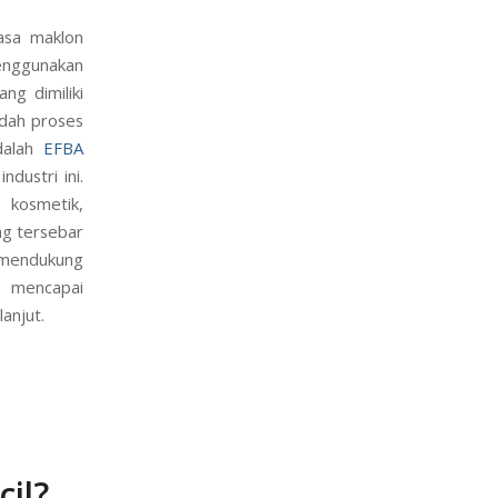
asa maklon
enggunakan
ng dimiliki
dah proses
adalah
EFBA
dustri ini.
 kosmetik,
ng tersebar
mendukung
n mencapai
lanjut.
il?