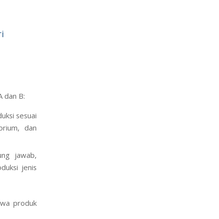
i
A dan B:
uksi sesuai
orium, dan
ung jawab,
duksi jenis
hwa produk