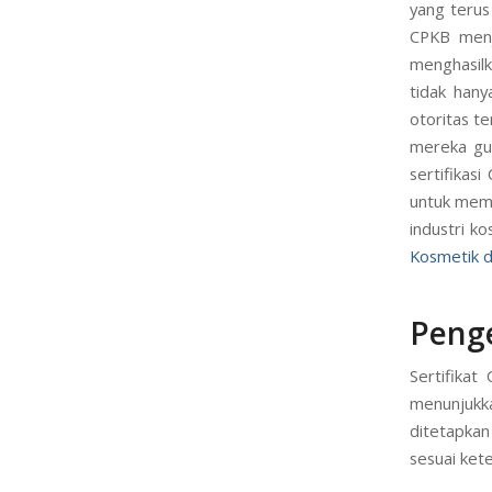
yang terus
CPKB menj
menghasilk
tidak han
otoritas t
mereka gun
sertifikas
untuk mem
industri ko
Kosmetik d
Peng
Sertifika
menunjukk
ditetapkan
sesuai kete