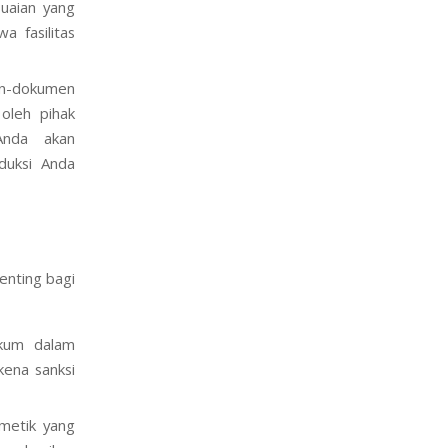
uaian yang
a fasilitas
men-dokumen
 oleh pihak
 Anda akan
duksi Anda
enting bagi
ukum dalam
kena sanksi
metik yang