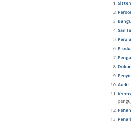
Siste
Perso
Bangu
Sanit
Peral
Produ
Penga
Dokum
Penyi
Audit 
Kontr
penguj
Penan
Penar