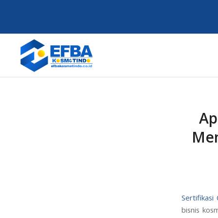
Ap
Men
Sertifikas
bisnis kos