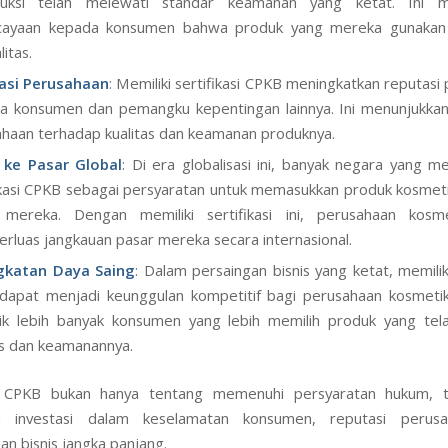
duksi telah melewati standar keamanan yang ketat. Ini 
cayaan kepada konsumen bahwa produk yang mereka gunaka
itas.
asi Perusahaan
: Memiliki sertifikasi CPKB meningkatkan reputasi
ta konsumen dan pemangku kepentingan lainnya. Ini menunjukka
haan terhadap kualitas dan keamanan produknya.
 ke Pasar Global
: Di era globalisasi ini, banyak negara yang m
ikasi CPKB sebagai persyaratan untuk memasukkan produk kosmet
 mereka. Dengan memiliki sertifikasi ini, perusahaan kosm
luas jangkauan pasar mereka secara internasional.
gkatan Daya Saing
: Dalam persaingan bisnis yang ketat, memiliki
apat menjadi keunggulan kompetitif bagi perusahaan kosmetik
ik lebih banyak konsumen yang lebih memilih produk yang tela
as dan keamanannya.
CPKB bukan hanya tentang memenuhi persyaratan hukum, t
 investasi dalam keselamatan konsumen, reputasi perus
n bisnis jangka panjang.