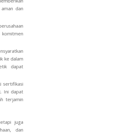
memberikan
n aman dan
 perusahaan
n komitmen
ensyaratkan
ik ke dalam
etik dapat
 sertifikasi
. Ini dapat
h terjamin
etapi juga
ahaan, dan