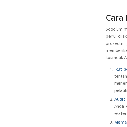
Cara
Sebelum m
perlu dil
prosedur y
memberik
kosmetik A
Ikut 
tenta
mener
pelati
Audit
Anda d
ekster
Memen