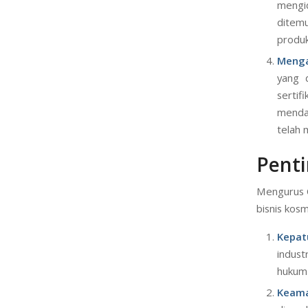
mengi
ditemu
produ
Menga
yang d
serti
menda
telah 
Pent
Mengurus C
bisnis kosm
Kepa
indust
hukum 
Keam