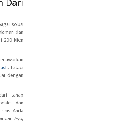
m Dari
agai solusi
alaman dan
i 200 klien
menawarkan
wash
, tetapi
uai dengan
ari tahap
oduksi dan
isnis Anda
andar. Ayo,