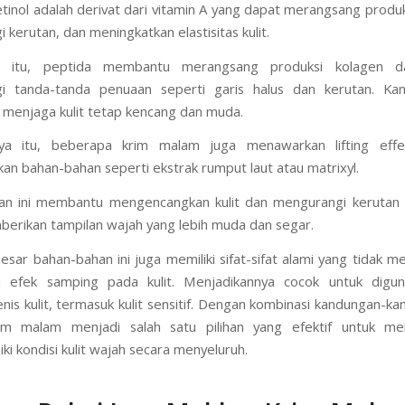
etinol adalah derivat dari vitamin A yang dapat merangsang produk
kerutan, dan meningkatkan elastisitas kulit.
 itu, peptida membantu merangsang produksi kolagen da
i tanda-tanda penuaan seperti garis halus dan kerutan. Kan
enjaga kulit tetap kencang dan muda.
ya itu, beberapa krim malam juga menawarkan lifting eff
n bahan-bahan seperti ekstrak rumput laut atau matrixyl.
an ini membantu mengencangkan kulit dan mengurangi kerutan s
berikan tampilan wajah yang lebih muda dan segar.
esar bahan-bahan ini juga memiliki sifat-sifat alami yang tidak 
tau efek samping pada kulit. Menjadikannya cocok untuk digu
nis kulit, termasuk kulit sensitif. Dengan kombinasi kandungan-ka
im malam menjadi salah satu pilihan yang efektif untuk m
i kondisi kulit wajah secara menyeluruh.