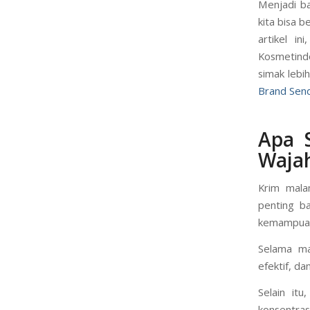
Menjadi ba
kita bisa 
artikel i
Kosmetindo
simak lebih
Brand Send
Apa 
Waja
Krim mala
penting b
kemampuann
Selama ma
efektif, d
Selain it
konsentras