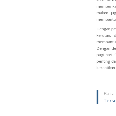
memberikan
malam jug
membantu 
Dengan pem
kerutan, 
membantu m
Dengan dem
pagi hari.
penting da
kecantikan 
Baca 
Ters