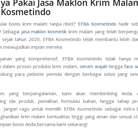
ya Pakai Jasa Maklon Krim Mala
 Kosmetindo
lai bisnis krim malam tanpa ribet?
EFBA Kosmetindo
hadir seb
a! Sebagai
jasa maklon kosmetik
krim malam yang telah berpeng
l sejak tahun 2020, EFBA Kosmetindo telah membantu lebih dar
am mewujudkan impian mereka.
yanan yang komprehensif, EFBA Kosmetindo tidak hanya 
 dalam proses produksi krim malam,
serum wajah
hingga
face 
ukung para pebisnis pemula dengan berbagai solusi yang ses
im yang berpengalaman, kami akan membimbing Anda d
ming ide produk, pemilihan formulasi bahan, hingga tahap pr
. Jangan ragu untuk memilih EFBA Kosmetindo sebagai mitra b
hasilkan krim malam berkualitas tinggi yang aman dan sesuai st
mpian bisnis Anda bersama kami sekarang!