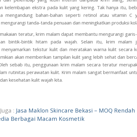
 kelembapan ekstra pada kulit yang kering. Tak hanya itu, be
a mengandung bahan-bahan seperti retinol atau vitamin C 
mengurangi tanda-tanda penuaan dan meningkatkan produksi kol
akaian teratur, krim malam dapat membantu mengurangi garis-g
dan bintik-bintik hitam pada wajah. Selain itu, krim malam 
enyamarkan tekstur kulit dan meratakan warna kulit secara k
ikian akan memberikan tampilan kulit yang lebih sehat dan ber
 Oleh sebab itu, penggunaan krim malam secara teratur merupa
lam rutinitas perawatan kulit. Krim malam sangat bermanfaat un
dan kesehatan kulit wajah kita.
Juga :
Jasa Maklon Skincare Bekasi – MOQ Rendah
edia Berbagai Macam Kosmetik