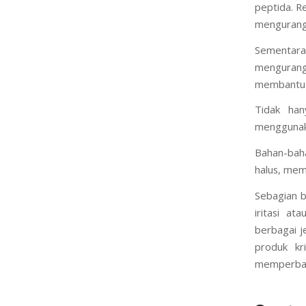
peptida. R
mengurangi 
Sementara
mengurang
membantu m
Tidak han
menggunaka
Bahan-bah
halus, mem
Sebagian b
iritasi a
berbagai je
produk kr
memperbaik