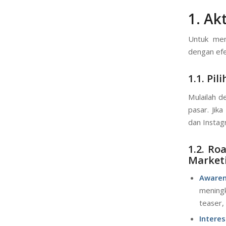
1. Ak
Untuk mem
dengan efe
1.1. Pi
Mulailah d
pasar. Jik
dan Instagr
1.2. R
Market
Awaren
mening
teaser,
Interes