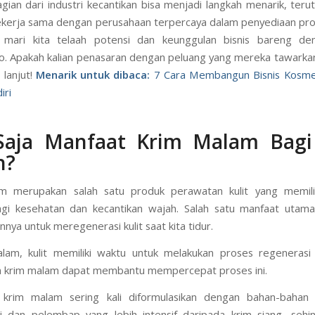
gian dari industri kecantikan bisa menjadi langkah menarik, teru
bekerja sama dengan perusahaan terpercaya dalam penyediaan pr
ni, mari kita telaah potensi dan keunggulan bisnis bareng d
. Apakah kalian penasaran dengan peluang yang mereka tawarkan
 lanjut!
Menarik untuk dibaca:
7 Cara Membangun Bisnis Kosme
iri
Saja Manfaat Krim Malam Bagi 
h?
m merupakan salah satu produk perawatan kulit yang memili
agi kesehatan dan kecantikan wajah. Salah satu manfaat utama
ya untuk meregenerasi kulit saat kita tidur.
lam, kulit memiliki waktu untuk melakukan proses regenerasi 
an krim malam dapat membantu mempercepat proses ini.
u, krim malam sering kali diformulasikan dengan bahan-bahan 
i dan pelembap yang lebih intensif daripada krim siang, seh