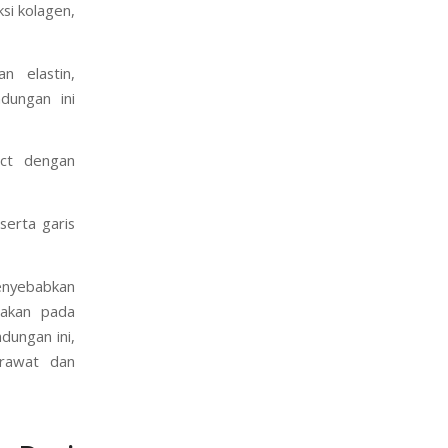
si kolagen,
n elastin,
dungan ini
ect dengan
erta garis
menyebabkan
nakan pada
ndungan ini,
erawat dan