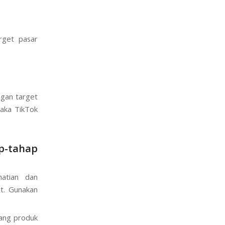
rget pasar
ngan target
maka TikTok
p-tahap
atian dan
t. Gunakan
tang produk