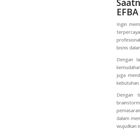
Saatn
EFBA
Ingin memu
terpercay
profesiona
bisnis dal
Dengan la
kemudahan
juga mend
kebutuhan.
Dengan t
brainstor
pemasaran
dalam meng
wujudkan i