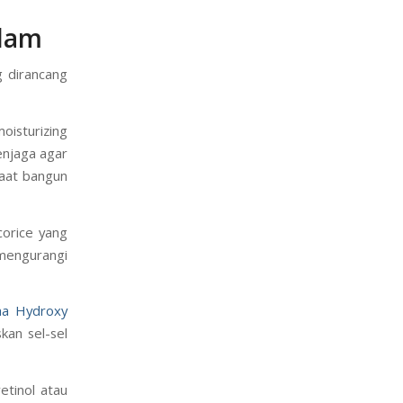
alam
 dirancang
oisturizing
enjaga agar
saat bangun
corice yang
mengurangi
ha Hydroxy
an sel-sel
etinol atau