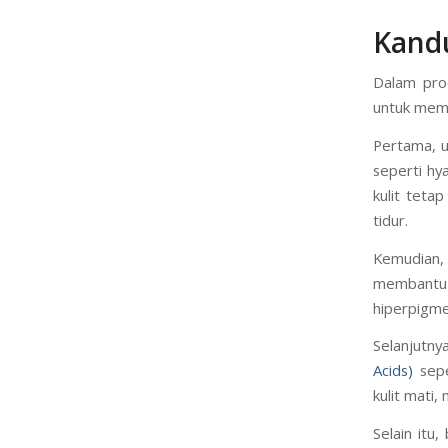
Kand
Dalam pro
untuk memb
Pertama, u
seperti hy
kulit teta
tidur.
Kemudian, 
membantu 
hiperpigme
Selanjutn
Acids)
sepe
kulit mati,
Selain itu