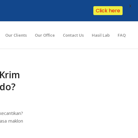
X
Click here
Our Clients
Our Office
Contact Us
Hasil Lab
FAQ
 Krim
do?
kecantikan?
jasa maklon