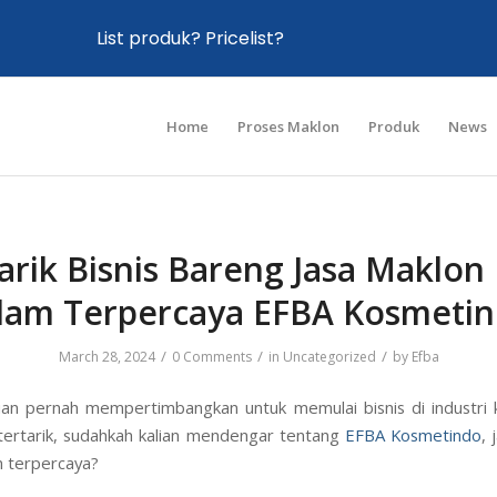
List produk? Pricelist?
Home
Proses Maklon
Produk
News
arik Bisnis Bareng Jasa Maklon
lam Terpercaya EFBA Kosmetin
/
/
/
March 28, 2024
0 Comments
in
Uncategorized
by
Efba
ian pernah mempertimbangkan untuk memulai bisnis di industri 
tertarik, sudahkah kalian mendengar tentang
EFBA Kosmetindo
, 
 terpercaya?