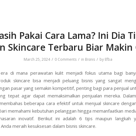
sih Pakai Cara Lama? Ini Dia T
an Skincare Terbaru Biar Makin
/
/
/
March 25, 2024
0 Comments
in
Bisnis
by
Efba
era di mana perawatan kulit menjadi fokus utama bagi banyak
roduk skincare bisa menjadi peluang bisnis yang sangat meng
gan pasar yang semakin kompetitif, penting bagi para penjual unt
ang tepat agar dapat memaksimalkan penjualan mereka. Dalam a
membahas beberapa cara efektif untuk menjual skincare dengan
Dari memahami kebutuhan pelanggan hingga memanfaatkan media
masaran inovatif. Berikut ini adalah 6 tips maupun langkah 
nda meraih kesuksesan dalam bisnis skincare.