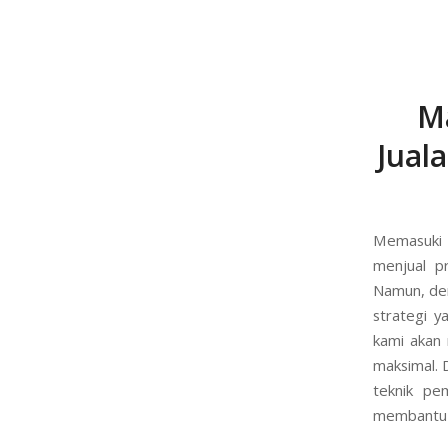
Ma
Jual
Memasuki 
menjual p
Namun, den
strategi y
kami akan 
maksimal. 
teknik pe
membantu A