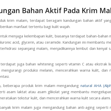
ungan Bahan Aktif Pada Krim M
duk krim malam, terdapat beragam kandungan bahan aktif yang
erikan manfaat tertentu bagi kulit wajah.
ntuk menjaga kelembapan kulit, biasanya terdapat bahan-bahan m
aluronic acid, glycerin, atau ceramide. Kandungan ini membantu m
p terhidrasi sepanjang malam, menjadikannya lembut dan kenyal 
terdapat juga bahan whitening seperti vitamin C atau ekstrak li
mengurangi produksi melanin, mencerahkan warna kulit, dan 
ntasi.
ya, beberapa produk krim malam mengandung
natural AHA (Alp
rti asam laktat atau asam glikolat yang membantu mengelupask
 meratakan tekstur kulit, dan mencerahkan warna kulit secara alami.
, banyak krim malam juga mengandung bahan anti-aging seperti r