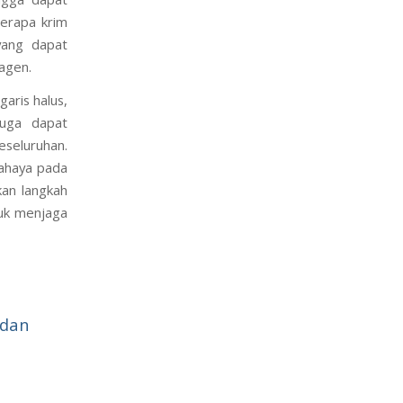
berapa krim
yang dapat
agen.
aris halus,
juga dapat
eseluruhan.
cahaya pada
kan langkah
tuk menjaga
 dan