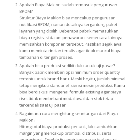
Apakah Biaya Maklon sudah termasuk pengurusan
BPOM?
Struktur Biaya Maklon bisa mencakup pengurusan
notifikasi BPOM, namun detailnya tergantung paket
layanan yang dipilih. Beberapa pabrik memasukkan
biaya registrasi dalam penawaran, sementara lainnya
memisahkan komponen tersebut. Pastikan sejak awal
kamu meminta rincian tertulis agar tidak muncul biaya
tambahan di tengah proses.
Apakah bisa produksi sedikit dulu untuk uji pasar?
Banyak pabrik memberi opsi minimum order quantity
tertentu untuk brand baru. Meski begitu, jumlah minimal
tetap mengikuti standar efisiensi mesin produksi. Kamu
bisa berdiskusi mengenai formula existing agar biaya
riset tidak membebani modal awal dan stok tetap
terkendali saat uji pasar.
Bagaimana cara menghitung keuntungan dari Biaya
Maklon?
Hitung total biaya produksi per unit, lalu tambahkan
margin yang mencakup promosi, distribusi, serta
operasional. Setelah itu, tentukan harga jual sesuai