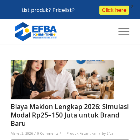
X
List produk? Pricelist?
Click here
Biaya Maklon Lengkap 2026: Simulasi
Modal Rp25–150 Juta untuk Brand
Baru
/
/
/
Maret 3, 2026
0 Comments
in
Produk Kecantikan
by
Efba