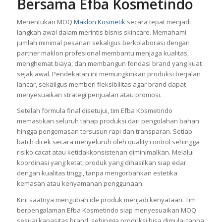
Bersama Efba Kosmetindo
Menentukan MOQ
Maklon Kosmetik
secara tepat menjadi
langkah awal dalam merintis bisnis skincare. Memahami
jumlah minimal pesanan sekaligus berkolaborasi dengan
partner maklon profesional membantu menjaga kualitas,
menghemat biaya, dan membangun fondasi brand yang kuat
sejak awal. Pendekatan ini memungkinkan produksi berjalan
lancar, sekaligus memberi fleksibilitas agar brand dapat
menyesuaikan strategi penjualan atau promosi.
Setelah formula final disetujui, tim Efba Kosmetindo
memastikan seluruh tahap produksi dari pengolahan bahan
hingga pengemasan tersusun rapi dan transparan. Setiap
batch dicek secara menyeluruh oleh quality control sehingga
risiko cacat atau ketidakkonsistenan diminimalkan. Melalui
koordinasi yang ketat, produk yang dihasilkan siap edar
dengan kualitas tinggi, tanpa mengorbankan estetika
kemasan atau kenyamanan penggunaan.
Kini saatnya mengubah ide produk menjadi kenyataan. Tim
berpengalaman Efba Kosmetindo siap menyesuaikan MOQ
sesuai kapasitas brand, sehingga produksi bisa dimulai tanpa