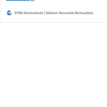
:
5
EFBA Kosmetindo | Maklon Kosmetik Berkualitas
Kandungan
untuk
Mengatasi
Flek
Hitam