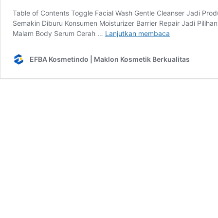
Table of Contents Toggle Facial Wash Gentle Cleanser Jadi Prod
Semakin Diburu Konsumen Moisturizer Barrier Repair Jadi Pilih
Jasa
Malam Body Serum Cerah …
Lanjutkan membaca
Maklon
Skincare
EFBA Kosmetindo | Maklon Kosmetik Berkualitas
:
9
Produk
Skincare
untuk
Pasar
Wanita
Aktif