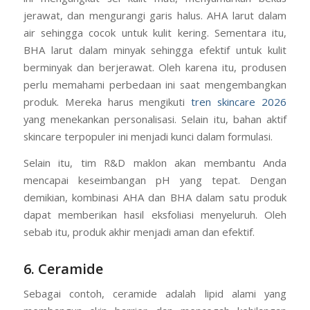
jerawat, dan mengurangi garis halus. AHA larut dalam
air sehingga cocok untuk kulit kering. Sementara itu,
BHA larut dalam minyak sehingga efektif untuk kulit
berminyak dan berjerawat. Oleh karena itu, produsen
perlu memahami perbedaan ini saat mengembangkan
produk. Mereka harus mengikuti
tren skincare 2026
yang menekankan personalisasi. Selain itu, bahan aktif
skincare terpopuler ini menjadi kunci dalam formulasi.
Selain itu, tim R&D maklon akan membantu Anda
mencapai keseimbangan pH yang tepat. Dengan
demikian, kombinasi AHA dan BHA dalam satu produk
dapat memberikan hasil eksfoliasi menyeluruh. Oleh
sebab itu, produk akhir menjadi aman dan efektif.
6. Ceramide
Sebagai contoh, ceramide adalah lipid alami yang