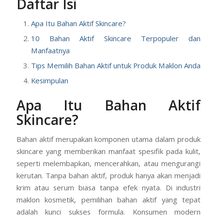
Daftar Isi
Apa Itu Bahan Aktif Skincare?
10 Bahan Aktif Skincare Terpopuler dan
Manfaatnya
Tips Memilih Bahan Aktif untuk Produk Maklon Anda
Kesimpulan
Apa Itu Bahan Aktif
Skincare?
Bahan aktif merupakan komponen utama dalam produk
skincare yang memberikan manfaat spesifik pada kulit,
seperti melembapkan, mencerahkan, atau mengurangi
kerutan. Tanpa bahan aktif, produk hanya akan menjadi
krim atau serum biasa tanpa efek nyata. Di industri
maklon kosmetik, pemilihan bahan aktif yang tepat
adalah kunci sukses formula. Konsumen modern