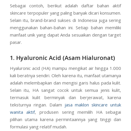
Sebagai contoh, berikut adalah daftar bahan aktif
skincare terpopuler yang paling banyak dicari konsumen.
Selain itu, brand-brand sukses di Indonesia juga sering
menggunakan bahan-bahan ini. Setiap bahan memiliki
manfaat unik yang dapat Anda sesuaikan dengan target
pasar.
1. Hyaluronic Acid (Asam Hialuronat)
Hyaluronic acid (HA) mampu mengikat air hingga 1.000
kali beratnya sendiri. Oleh karena itu, manfaat utamanya
adalah melembapkan dan mengisi garis halus pada kulit.
Selain itu, HA sangat cocok untuk semua jenis kulit,
termasuk kulit berminyak dan berjerawat, karena
teksturnya ringan. Dalam
jasa maklon skincare untuk
wanita aktif
, produsen sering memilih HA sebagai
pilihan utama karena permintaannya yang tinggi dan
formulasi yang relatif mudah.