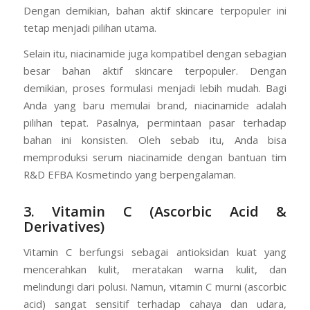
Dengan demikian, bahan aktif skincare terpopuler ini
tetap menjadi pilihan utama.
Selain itu, niacinamide juga kompatibel dengan sebagian
besar bahan aktif skincare terpopuler. Dengan
demikian, proses formulasi menjadi lebih mudah. Bagi
Anda yang baru memulai brand, niacinamide adalah
pilihan tepat. Pasalnya, permintaan pasar terhadap
bahan ini konsisten. Oleh sebab itu, Anda bisa
memproduksi serum niacinamide dengan bantuan tim
R&D EFBA Kosmetindo yang berpengalaman.
3. Vitamin C (Ascorbic Acid &
Derivatives)
Vitamin C berfungsi sebagai antioksidan kuat yang
mencerahkan kulit, meratakan warna kulit, dan
melindungi dari polusi. Namun, vitamin C murni (ascorbic
acid) sangat sensitif terhadap cahaya dan udara,