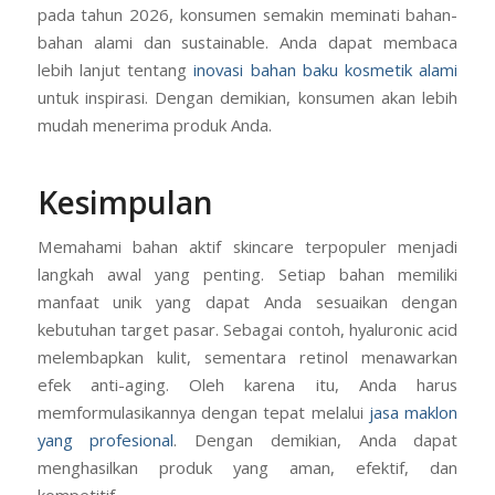
pada tahun 2026, konsumen semakin meminati bahan-
bahan alami dan sustainable. Anda dapat membaca
lebih lanjut tentang
inovasi bahan baku kosmetik alami
untuk inspirasi. Dengan demikian, konsumen akan lebih
mudah menerima produk Anda.
Kesimpulan
Memahami bahan aktif skincare terpopuler menjadi
langkah awal yang penting. Setiap bahan memiliki
manfaat unik yang dapat Anda sesuaikan dengan
kebutuhan target pasar. Sebagai contoh, hyaluronic acid
melembapkan kulit, sementara retinol menawarkan
efek anti-aging. Oleh karena itu, Anda harus
memformulasikannya dengan tepat melalui
jasa maklon
yang profesional
. Dengan demikian, Anda dapat
menghasilkan produk yang aman, efektif, dan