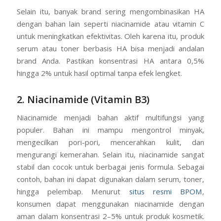
Selain itu, banyak brand sering mengombinasikan HA
dengan bahan lain seperti niacinamide atau vitamin C
untuk meningkatkan efektivitas. Oleh karena itu, produk
serum atau toner berbasis HA bisa menjadi andalan
brand Anda. Pastikan konsentrasi HA antara 0,5%
hingga 2% untuk hasil optimal tanpa efek lengket.
2. Niacinamide (Vitamin B3)
Niacinamide menjadi bahan aktif multifungsi yang
populer. Bahan ini mampu mengontrol minyak,
mengecilkan pori-pori, mencerahkan kulit, dan
mengurangi kemerahan. Selain itu, niacinamide sangat
stabil dan cocok untuk berbagai jenis formula. Sebagai
contoh, bahan ini dapat digunakan dalam serum, toner,
hingga pelembap. Menurut
situs resmi BPOM
,
konsumen dapat menggunakan niacinamide dengan
aman dalam konsentrasi 2–5% untuk produk kosmetik.