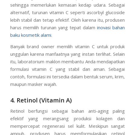
sehingga memerlukan kemasan kedap udara. Sebagai
alternatif, turunan vitamin C seperti ascorbyl glucoside
lebih stabil dan tetap efektif. Oleh karena itu, produsen
harus memilih turunan yang tepat dalam
inovasi bahan
baku kosmetik alami
.
Banyak brand owner memilih vitamin C untuk produk
unggulan karena manfaatnya yang instan terlihat. Selain
itu, laboratorium maklon membantu Anda mendapatkan
formulasi vitamin C yang stabil dan aman. Sebagai
contoh, formulasi ini tersedia dalam bentuk serum, krim,
maupun masker wajah.
4. Retinol (Vitamin A)
Retinol berfungsi sebagai bahan anti-aging paling
efektif yang merangsang produksi kolagen dan
mempercepat regenerasi sel kulit. Meskipun sangat
ampuh, produsen harus memformulasikan retinol