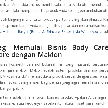
ikian, Anda tidak harus memilih salah satu; Anda bisa memulai 
kincare, lalu memperluas lini produk Anda seiring pertumbuhan bisn
masih bingung menentukan produk pertama yang akan dimaklonka
o siap membantu Anda menganalisis pasar dan merumuskan kon
t.
Hubungi Rusydi (Brand & Skincare Expert) via WhatsApp
untuk
.
tegi Memulai Bisnis Body Car
care dengan Maklon
isnis kosmetik dari nol bukanlah hal yang mustahil, terutama
kan jasa maklon. Maklon adalah sistem produksi di mana perus
FBA Kosmetindo) memproduksi produk sesuai dengan spesifikas
dalah solusi paling efisien bagi pemula yang ingin memiliki brand s
bangun pabrik.
ertama adalah menentukan konsep produk. Apakah Anda ingin 
 skincare, atau keduanya? Setelah itu, lakukan riset pasar untuk