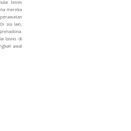
lai bisnis
tama mereka
k perawatan
 sisi lain,
primadona.
i bisnis di
angkah awal