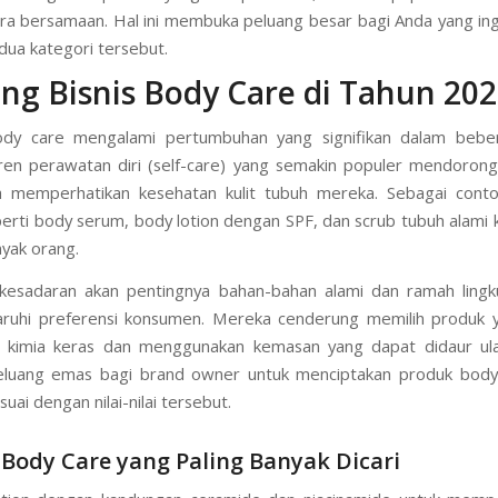
ra bersamaan. Hal ini membuka peluang besar bagi Anda yang in
edua kategori tersebut.
ng Bisnis Body Care di Tahun 20
body care mengalami pertumbuhan yang signifikan dalam bebe
Tren perawatan diri (self-care) yang semakin populer mendoro
ih memperhatikan kesehatan kulit tubuh mereka. Sebagai conto
erti body serum, body lotion dengan SPF, dan scrub tubuh alami k
nyak orang.
, kesadaran akan pentingnya bahan-bahan alami dan ramah ling
uhi preferensi konsumen. Mereka cenderung memilih produk 
n kimia keras dan menggunakan kemasan yang dapat didaur ulan
eluang emas bagi brand owner untuk menciptakan produk body
suai dengan nilai-nilai tersebut.
Body Care yang Paling Banyak Dicari