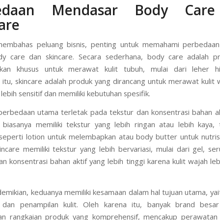
edaan Mendasar Body Car
are
embahas peluang bisnis, penting untuk memahami perbedaa
dy care dan skincare. Secara sederhana, body care adalah p
sikan khusus untuk merawat kulit tubuh, mulai dari leher hi
itu, skincare adalah produk yang dirancang untuk merawat kulit 
ebih sensitif dan memiliki kebutuhan spesifik.
, perbedaan utama terletak pada tekstur dan konsentrasi bahan ak
biasanya memiliki tekstur yang lebih ringan atau lebih kaya,
 seperti lotion untuk melembapkan atau body butter untuk nutrisi
skincare memiliki tekstur yang lebih bervariasi, mulai dari gel, s
n konsentrasi bahan aktif yang lebih tinggi karena kulit wajah leb
emikian, keduanya memiliki kesamaan dalam hal tujuan utama, ya
 dan penampilan kulit. Oleh karena itu, banyak brand besar 
n rangkaian produk yang komprehensif, mencakup perawatan