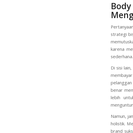
Body
Meng
Pertanyaa
strategi b
memutuska
karena me
sederhana.
Di sisi lai
membayar 
pelanggan 
benar memb
lebih unt
menguntun
Namun, jan
holistik. 
brand suks