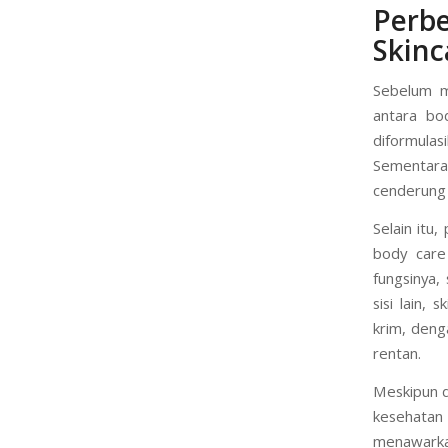
Perb
Skinc
Sebelum m
antara bo
diformula
Sementara 
cenderung l
Selain itu
body care 
fungsinya,
sisi lain, 
krim, denga
rentan.
Meskipun d
kesehatan
menawarka