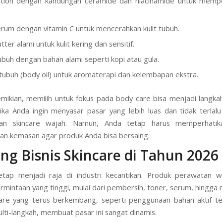
tion dengan kandungan ceramide dan niacinamide untuk memper
rum dengan vitamin C untuk mencerahkan kulit tubuh.
ter alami untuk kulit kering dan sensitif.
ubuh dengan bahan alami seperti kopi atau gula.
tubuh (body oil) untuk aromaterapi dan kelembapan ekstra.
ikian, memilih untuk fokus pada body care bisa menjadi langkah
ika Anda ingin menyasar pasar yang lebih luas dan tidak terlalu
kan skincare wajah. Namun, Anda tetap harus memperhatika
dan kemasan agar produk Anda bisa bersaing.
ng Bisnis Skincare di Tahun 2026
etap menjadi raja di industri kecantikan. Produk perawatan w
rmintaan yang tinggi, mulai dari pembersih, toner, serum, hingga 
are yang terus berkembang, seperti penggunaan bahan aktif t
ulti-langkah, membuat pasar ini sangat dinamis.