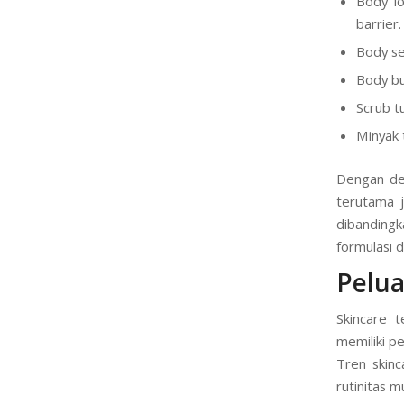
Body lo
barrier.
Body se
Body but
Scrub t
Minyak 
Dengan dem
terutama j
dibanding
formulasi 
Pelua
Skincare t
memiliki pe
Tren skinc
rutinitas m