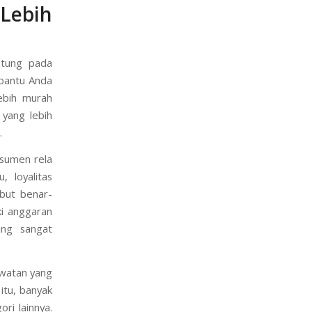
Lebih
ntung pada
mbantu Anda
ebih murah
yang lebih
.
onsumen rela
 loyalitas
ebut benar-
ki anggaran
ang sangat
awatan yang
itu, banyak
ri lainnya.