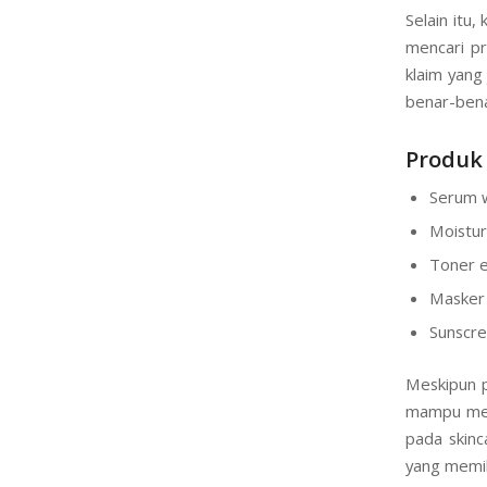
Selain itu
mencari pr
klaim yang 
benar-bena
Produk 
Serum w
Moistur
Toner e
Masker 
Sunscre
Meskipun p
mampu mena
pada skinca
yang memil