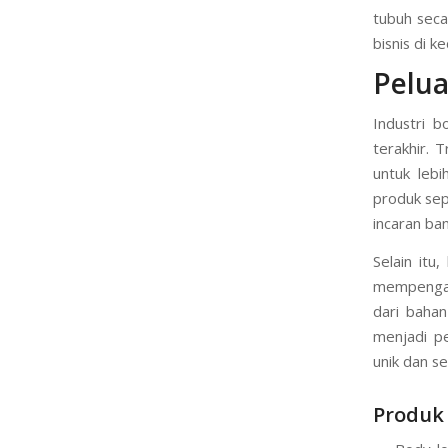
tubuh seca
bisnis di k
Pelua
Industri 
terakhir. 
untuk leb
produk sep
incaran ba
Selain itu
mempengar
dari baha
menjadi p
unik dan se
Produk 