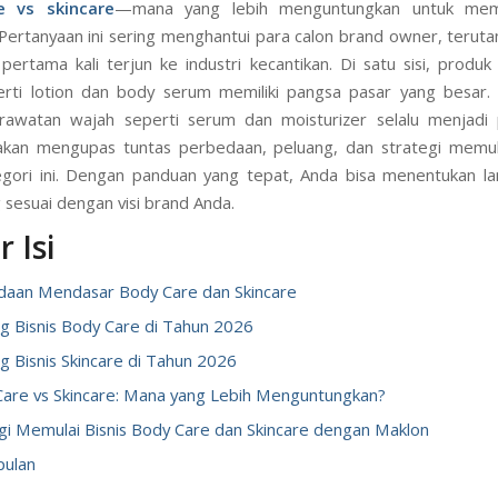
e vs skincare
—mana yang lebih menguntungkan untuk memu
Pertanyaan ini sering menghantui para calon brand owner, teru
pertama kali terjun ke industri kecantikan. Di satu sisi, produ
rti lotion dan body serum memiliki pangsa pasar yang besar. Di
rawatan wajah seperti serum dan moisturizer selalu menjadi 
i akan mengupas tuntas perbedaan, peluang, dan strategi memula
gori ini. Dengan panduan yang tepat, Anda bisa menentukan l
 sesuai dengan visi brand Anda.
 Isi
daan Mendasar Body Care dan Skincare
g Bisnis Body Care di Tahun 2026
g Bisnis Skincare di Tahun 2026
are vs Skincare: Mana yang Lebih Menguntungkan?
gi Memulai Bisnis Body Care dan Skincare dengan Maklon
pulan