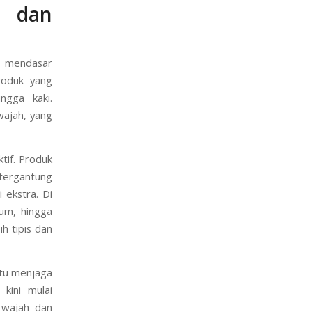
e dan
n mendasar
roduk yang
ngga kaki.
wajah, yang
tif. Produk
 tergantung
 ekstra. Di
erum, hingga
ih tipis dan
itu menjaga
kini mulai
 wajah dan