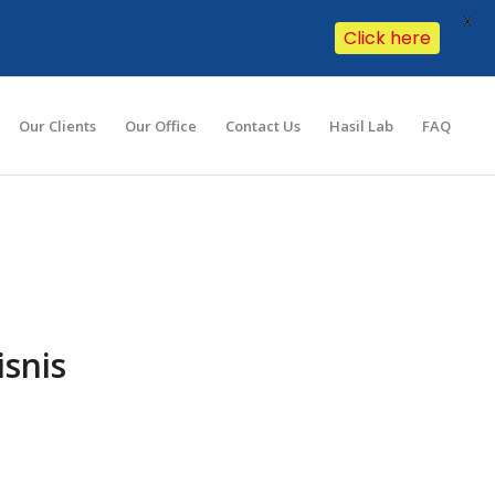
X
Click here
Our Clients
Our Office
Contact Us
Hasil Lab
FAQ
isnis