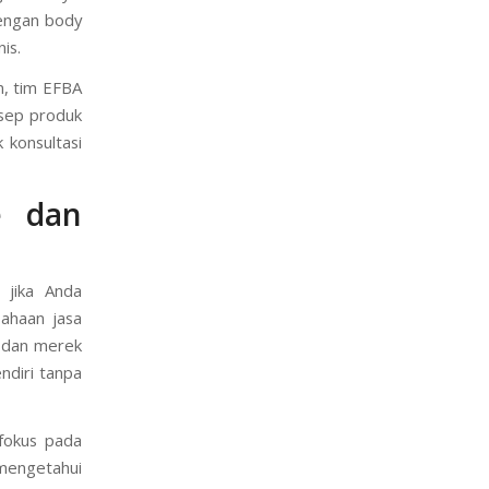
dengan body
is.
n, tim EFBA
sep produk
 konsultasi
e dan
 jika Anda
ahaan jasa
i dan merek
endiri tanpa
fokus pada
 mengetahui