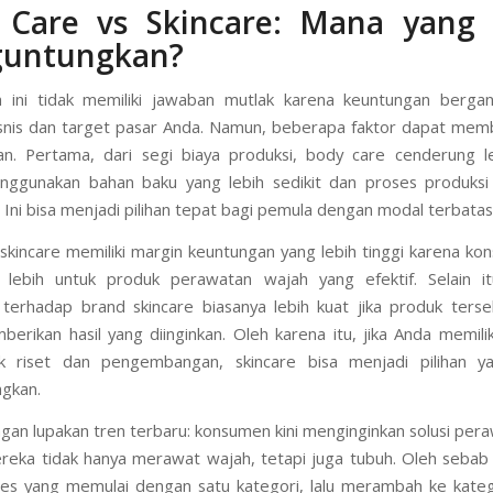
 Care vs Skincare: Mana yang 
untungkan?
n ini tidak memiliki jawaban mutlak karena keuntungan berga
isnis dan target pasar Anda. Namun, beberapa faktor dapat me
n. Pertama, dari segi biaya produksi, body care cenderung l
nggunakan bahan baku yang lebih sedikit dan proses produksi 
 Ini bisa menjadi pilihan tepat bagi pemula dengan modal terbatas
n, skincare memiliki margin keuntungan yang lebih tinggi karena k
lebih untuk produk perawatan wajah yang efektif. Selain itu,
terhadap brand skincare biasanya lebih kuat jika produk ters
erikan hasil yang diinginkan. Oleh karena itu, jika Anda memili
uk riset dan pengembangan, skincare bisa menjadi pilihan y
gkan.
gan lupakan tren terbaru: konsumen kini menginginkan solusi per
Mereka tidak hanya merawat wajah, tetapi juga tubuh. Oleh sebab 
es yang memulai dengan satu kategori, lalu merambah ke katego