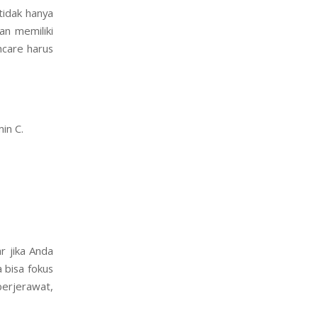
tidak hanya
an memiliki
incare harus
in C.
r jika Anda
 bisa fokus
 berjerawat,