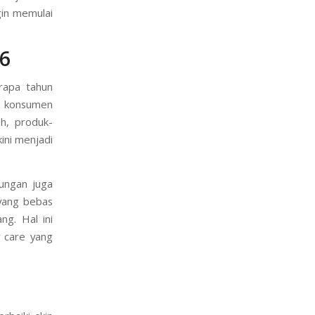
gin memulai
26
rapa tahun
ng konsumen
h, produk-
ini menjadi
kungan juga
yang bebas
g. Hal ini
 care yang