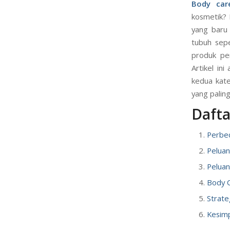
Body car
kosmetik? 
yang baru 
tubuh sepe
produk pe
Artikel in
kedua kate
yang paling
Daftar
Perbe
Peluan
Peluan
Body C
Strate
Kesim