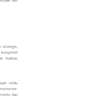
baiki skin
 strategis,
 kompetitif
n kualitas
ajah selalu
moisturizer.
ertentu dan