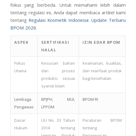
fokus yang berbeda. Untuk memahami lebih dalam
tentang regulasi ini, Anda dapat membaca artikel kami
tentang
Regulasi Kosmetik Indonesia: Update Terbaru
BPOM 2026
.
ASPEK
SERTIFIKASI
IZIN EDAR BPOM
HALAL
Fokus
Kesucian bahan
Keamanan, kualitas,
Utama
dan proses
dan manfaat produk
produksi sesuai
bagi kesehatan
syariat Islam
Lembaga
BPJPH, MUI,
BPOM RI
Pengawas
LPPOM
Dasar
UU No. 33 Tahun
Peraturan BPOM
Hukum
2014 tentang
tentang
Jaminan Produk
Pengawasan