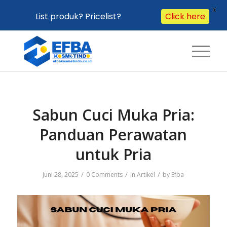
X
Click here
List produk? Pricelist?
Sabun Cuci Muka Pria:
Panduan Perawatan
untuk Pria
/
/
/
Juni 28, 2025
0 Comments
in
Artikel
by
Efba