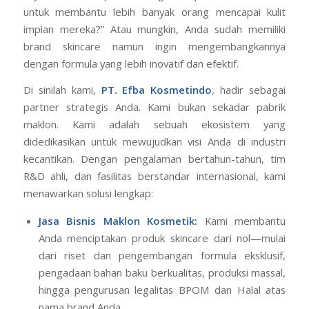
yang cerah dan sehat, kami tahu percikan inspirasi
mungkin muncul. Anda mungkin berpikir, “Bagaimana jika
saya bisa menciptakan rangkaian produk berkualitas
untuk membantu lebih banyak orang mencapai kulit
impian mereka?” Atau mungkin, Anda sudah memiliki
brand skincare namun ingin mengembangkannya
dengan formula yang lebih inovatif dan efektif.
Di sinilah kami,
PT. Efba Kosmetindo
, hadir sebagai
partner strategis Anda. Kami bukan sekadar pabrik
maklon. Kami adalah sebuah ekosistem yang
didedikasikan untuk mewujudkan visi Anda di industri
kecantikan. Dengan pengalaman bertahun-tahun, tim
R&D ahli, dan fasilitas berstandar internasional, kami
menawarkan solusi lengkap:
Jasa Bisnis Maklon Kosmetik
:
Kami membantu
Anda menciptakan produk skincare dari nol—mulai
dari riset dan pengembangan formula eksklusif,