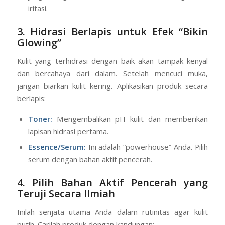
Physical Exfoliation (Scrub):
Gunakan dengan
sangat hati-hati, pilih butiran yang sangat halus, dan
jangan digosok terlalu keras untuk menghindari
iritasi.
3. Hidrasi Berlapis untuk Efek “Bikin
Glowing”
Kulit yang terhidrasi dengan baik akan tampak kenyal
dan bercahaya dari dalam. Setelah mencuci muka,
jangan biarkan kulit kering. Aplikasikan produk secara
berlapis:
Toner:
Mengembalikan pH kulit dan memberikan
lapisan hidrasi pertama.
Essence/Serum:
Ini adalah “powerhouse” Anda. Pilih
serum dengan bahan aktif pencerah.
4. Pilih Bahan Aktif Pencerah yang
Teruji Secara Ilmiah