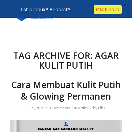
X
List produk? Pricelist?
Click here
TAG ARCHIVE FOR:
AGAR
KULIT PUTIH
Cara Membuat Kulit Putih
& Glowing Permanen
/
/
/
Juli 5, 2025
0 Comments
in
Artikel
by
Efba