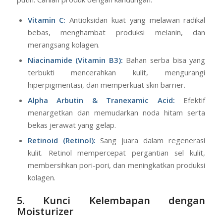
Inilah senjata utama Anda dalam rutinitas agar kulit
putih. Carilah produk dengan kandungan:
Vitamin C:
Antioksidan kuat yang melawan radikal
bebas, menghambat produksi melanin, dan
merangsang kolagen.
Niacinamide (Vitamin B3):
Bahan serba bisa yang
terbukti mencerahkan kulit, mengurangi
hiperpigmentasi, dan memperkuat skin barrier.
Alpha Arbutin & Tranexamic Acid:
Efektif
menargetkan dan memudarkan noda hitam serta
bekas jerawat yang gelap.
Retinoid (Retinol):
Sang juara dalam regenerasi
kulit. Retinol mempercepat pergantian sel kulit,
membersihkan pori-pori, dan meningkatkan produksi
kolagen.