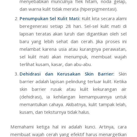
peradangan (seperti bekas jerawat), produksi
melanin bisa menjadi tidak terkendali. Ini
menyebabkan munculnya flek hitam, noda gelap,
dan warna kulit tidak merata (hiperpigmentasi).
Penumpukan Sel Kulit Mati:
Kulit kita secara alami
beregenerasi setiap 28 hari. Sel-sel kulit mati di
lapisan teratas akan luruh dan digantikan oleh sel
baru yang lebih sehat dan cerah. Jika proses ini
melambat karena usia atau kurangnya perawatan,
sel kulit mati akan menumpuk, membuat wajah
terlihat kusam, kasar, dan abu-abu.
Dehidrasi dan Kerusakan Skin Barrier:
Skin
barrier adalah lapisan pelindung terluar kulit. Ketika
skin barrier rusak atau kulit kekurangan air
(dehidrasi), ia kehilangan kemampuannya untuk
memantulkan cahaya. Akibatnya, kulit tampak lelah,
kusam, dan teksturnya tidak halus.