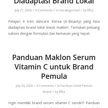
Diadaptasi Brand Lokal
/
/
/
July 27, 2026
0 Comments
in
Uncategorized
by
Efba
Pelajari 4 tren skincare Korea (K-Beauty) yang bisa
diadaptasi brand lokal lewat maklon. Temukan peluang
sukses dengan formulasi dan kemasan yang tepat.
Panduan Maklon Serum
Vitamin C untuk Brand
Pemula
/
/
July 24, 2026
0 Comments
in
Panduan Untuk Pemula
/
Brand
by
Efba
Ingin memiliki brand serum vitamin C sendiri? Panduan