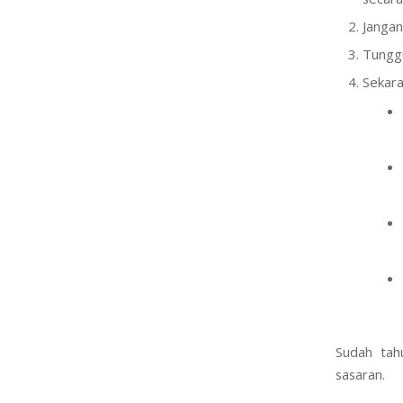
Cara m
Cuci w
secara
Jangan
Tunggu
Sekara