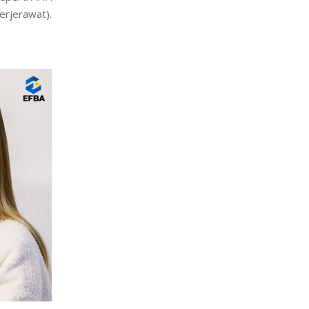
rub
). Cocok
eperti AHA
erjerawat).