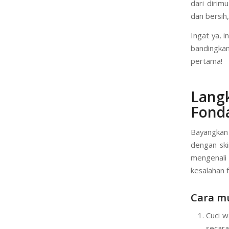
Cara glow
lain dalam
dari dirimu
dan bersih
Ingat ya, i
bandingkan
pertama!
Lang
Fonda
Bayangkan 
dengan ski
mengenali 
kesalahan f