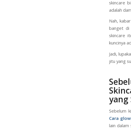
Pernah ngg
cerah, dan
skincare b
adalah dam
Nah, kabar
banget di
skincare i
kuncinya a
Jadi, lupak
jitu yang 
Sebe
Skin
yang
Sebelum k