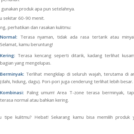
udah untuk mengetahuinya:
ajahmu dengan sabun pembersih yang lembut, lalu keringkan de
 perlahan.
 gunakan produk apa pun setelahnya.
 sekitar 60-90 menit.
ng, perhatikan dan rasakan kulitmu:
Normal:
Terasa nyaman, tidak ada rasa tertarik atau minyak
Selamat, kamu beruntung!
Kering:
Terasa kencang seperti ditarik, kadang terlihat kusa
bagian yang mengelupas.
Berminyak:
Terlihat mengkilap di seluruh wajah, terutama di 
(dahi, hidung, dagu). Pori-pori juga cenderung terlihat lebih besar.
Kombinasi:
Paling umum! Area T-zone terasa berminyak, tapi
terasa normal atau bahkan kering.