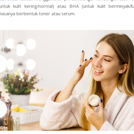
ksfoliasi Fisik:
Menggunakan produk dengan butiran halus (
sc
ntuk kulit normal atau berminyak, tapi hati-hati jika kulitmu sensitif.
ksfoliasi Kimia:
Menggunakan produk dengan kandungan asam s
untuk kulit kering/normal) atau BHA (untuk kulit berminyak/b
iasanya berbentuk toner atau serum.