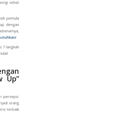
gitu sehat,
w up dengan
wing
sehat
asih pemula
 up dengan
Sebenarnya,
butuhkan
!
as 7 langkah
ulai!
engan
w Up”
 persepsi.