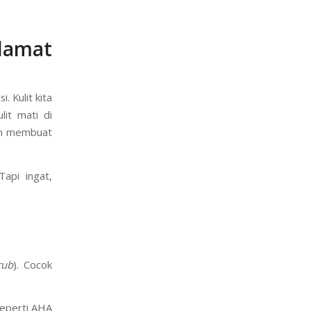
tkan dengan
itmu untuk
lamat
. Kulit kita
lit mati di
dan membuat
Tapi ingat,