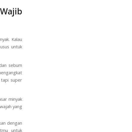
yang tepat
 Wajib
nyak. Kalau
husus untuk
, dan sebum
 mengangkat
 tapi super
sar minyak
e wajah yang