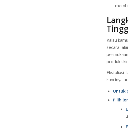
kering
Secon
sabun
member
Lang
Tingg
Kalau kamu
secara ala
permukaan.
produk ski
Eksfoliasi
kuncinya a
Untuk 
Pilih je