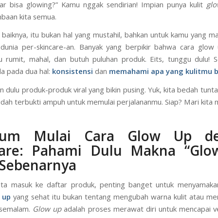
ak sih kamu scroll media sosial dan melihat kulit orang-orang be
 bersinar, lalu bertanya dalam hati, “Gimana ya caranya cara glo
iar bisa glowing?” Kamu nggak sendirian! Impian punya kulit
glo
baan kita semua.
 baiknya, itu bukan hal yang mustahil, bahkan untuk kamu yang m
 dunia per-skincare-an. Banyak yang berpikir bahwa cara glow
tu rumit, mahal, dan butuh puluhan produk. Eits, tunggu dulu! 
da pada dua hal:
konsistensi
dan
memahami apa yang kulitmu 
an dulu produk-produk viral yang bikin pusing. Yuk, kita bedah tunt
sudah terbukti ampuh untuk memulai perjalananmu. Siap? Mari kita m
lum Mulai Cara Glow Up d
care: Pahami Dulu Makna “Glo
 Sebenarnya
ita masuk ke daftar produk, penting banget untuk menyamakan