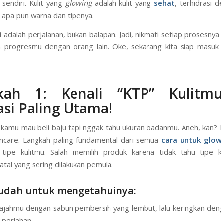
 up
yang sehat itu bukan tentang mengubah warna kulit atau me
 semalam.
Glow up
adalah proses merawat diri untuk mencapai ve
 sendiri. Kulit yang
glowing
adalah kulit yang
sehat
, terhidrasi 
, apa pun warna dan tipenya.
ni adalah perjalanan, bukan balapan. Jadi, nikmati setiap prosesny
 progresmu dengan orang lain. Oke, sekarang kita siap masuk
kah 1: Kenali “KTP” Kulitmu
si Paling Utama!
kamu mau beli baju tapi nggak tahu ukuran badanmu. Aneh, kan? 
ncare. Langkah paling fundamental dari semua
cara untuk glo
tipe kulitmu. Salah memilih produk karena tidak tahu tipe k
atal yang sering dilakukan pemula.