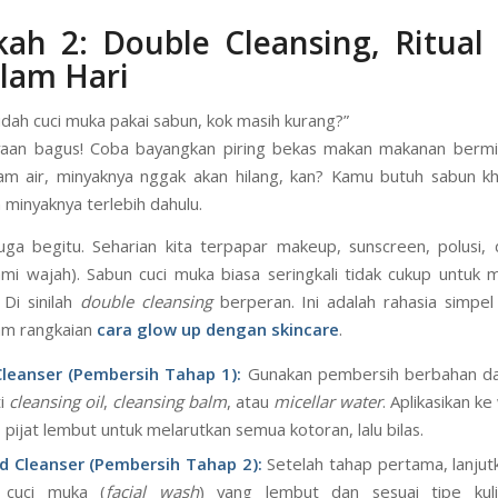
u tipe kulitmu? Hebat! Sekarang kamu bisa memilih produk 
ah 2: Double Cleansing, Ritual
lam Hari
udah cuci muka pakai sabun, kok masih kurang?”
yaan bagus! Coba bayangkan piring bekas makan makanan bermi
am air, minyaknya nggak akan hilang, kan? Kamu butuh sabun k
 minyaknya terlebih dahulu.
 juga begitu. Seharian kita terpapar makeup, sunscreen, polusi
ami wajah). Sabun cuci muka biasa seringkali tidak cukup untuk
 Di sinilah
double cleansing
berperan. Ini adalah rahasia simpel
lam rangkaian
cara glow up dengan skincare
.
Cleanser (Pembersih Tahap 1):
Gunakan pembersih berbahan da
ti
cleansing oil
,
cleansing balm
, atau
micellar water
. Aplikasikan k