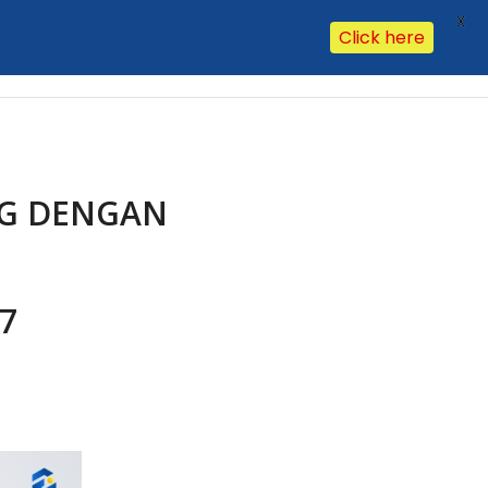
X
Click here
Our Clients
Our Office
Contact Us
Hasil Lab
FAQ
NG DENGAN
 7