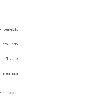
ngan handuk
 berlebih.
m atau ada
area T-zone
 area pipi