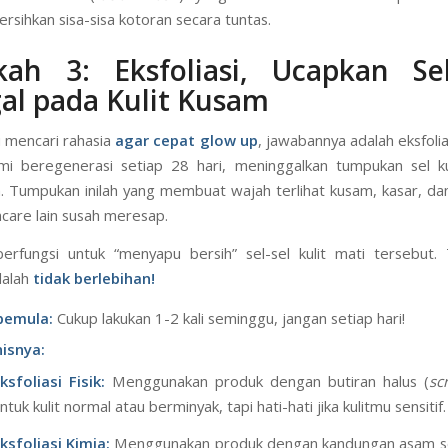
, pijat lembut untuk melarutkan semua kotoran, lalu bilas.
d Cleanser (Pembersih Tahap 2):
Setelah tahap pertama, lanju
 cuci muka (
facial wash
) yang lembut dan sesuai tipe kul
sihkan sisa-sisa kotoran secara tuntas.
kah 3: Eksfoliasi, Ucapkan Se
al pada Kulit Kusam
 mencari rahasia
agar cepat glow up
, jawabannya adalah eksfoliasi
mi beregenerasi setiap 28 hari, meninggalkan tumpukan sel ku
 Tumpukan inilah yang membuat wajah terlihat kusam, kasar, 
ncare lain susah meresap.
 berfungsi untuk “menyapu bersih” sel-sel kulit mati tersebut. 
dalah
tidak berlebihan!
pemula:
Cukup lakukan 1-2 kali seminggu, jangan setiap hari!
nisnya: