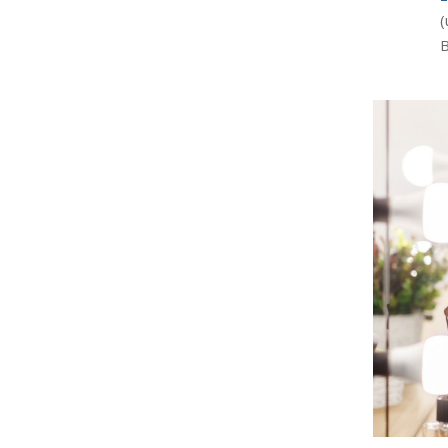
E
u
E
(
B