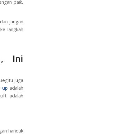
njadi orang
rsi terbaik
dengan baik,
a dan jangan
 ke langkah
, Ini
Begitu juga
w up
adalah
ulit adalah