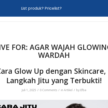
List produk? Pricelist?
Home
Proses Maklon
Produk
News
IVE FOR:
AGAR WAJAH GLOWI
WARDAH
ara Glow Up dengan Skincare,
Langkah Jitu yang Terbukti!
/
/
/
Juli 1, 2025
0 Comments
in
Artikel
by
Efba