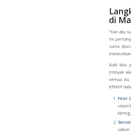
Sudah tah
sasaran.
Langk
di Ma
“Kan aku s
Ini pertan
cuma disir
melarutkan
Kulit kita
(minyak al
semua itu.
efektif da
First 
seper