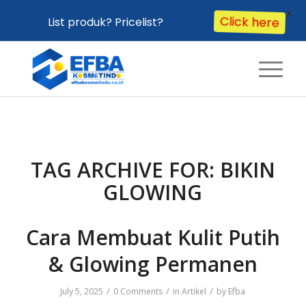
X
List produk? Pricelist?
Click here
TAG ARCHIVE FOR:
BIKIN
GLOWING
Cara Membuat Kulit Putih
& Glowing Permanen
/
/
/
July 5, 2025
0 Comments
in
Artikel
by
Efba