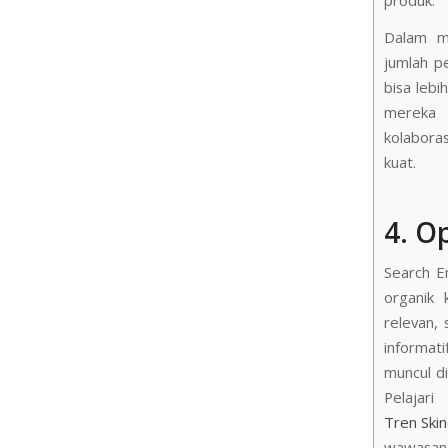
Dalam me
jumlah pe
bisa lebi
mereka m
kolabora
kuat.
4. O
Search E
organik 
relevan, 
informat
muncul di
Pel
Tren Ski
wawasan