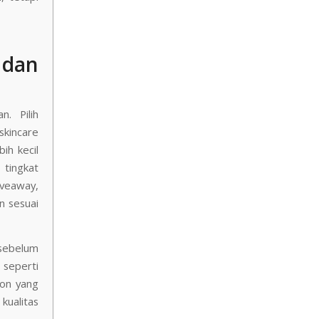
 dan
. Pilih
skincare
ih kecil
 tingkat
iveaway,
n sesuai
 sebelum
seperti
lon yang
kualitas