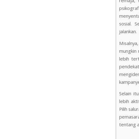
remaja, 
psikogra
menyentuh
sosial. 
jalankan.
Misalnya
mungkin 
lebih te
pendekat
mengiden
kampanye
Selain i
lebih akt
Pilih sal
pemasara
tentang a