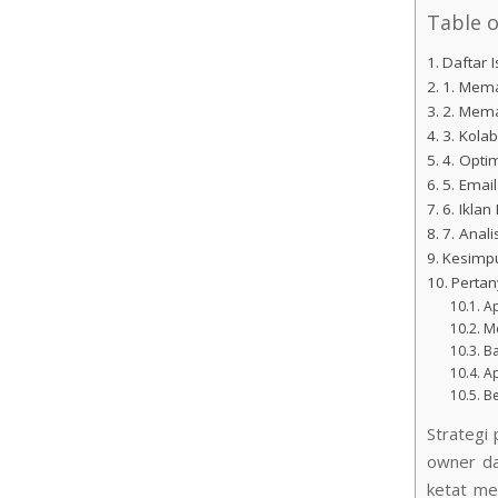
Table 
Daftar I
1. Mem
2. Mema
3. Kola
4. Opti
5. Emai
6. Iklan
7. Anal
Kesimp
Pertan
Ap
Me
Ba
Ap
Be
Strategi 
owner da
ketat me