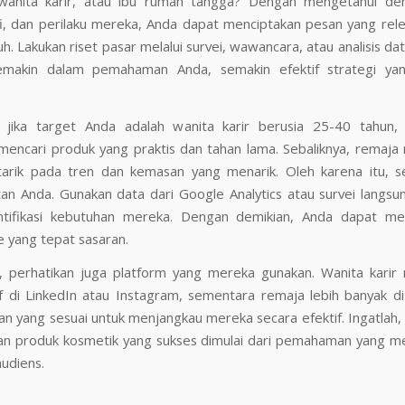
wanita karir, atau ibu rumah tangga? Dengan mengetahui dem
fi, dan perilaku mereka, Anda dapat menciptakan pesan yang rel
. Lakukan riset pasar melalui survei, wawancara, atau analisis da
Semakin dalam pemahaman Anda, semakin efektif strategi ya
, jika target Anda adalah wanita karir berusia 25-40 tahun
mencari produk yang praktis dan tahan lama. Sebaliknya, remaja
rtarik pada tren dan kemasan yang menarik. Oleh karena itu, s
an Anda. Gunakan data dari Google Analytics atau survei langsu
tifikasi kebutuhan mereka. Dengan demikian, Anda dapat me
 yang tepat sasaran.
tu, perhatikan juga platform yang mereka gunakan. Wanita karir
if di LinkedIn atau Instagram, sementara remaja lebih banyak di
uran yang sesuai untuk menjangkau mereka secara efektif. Ingatlah,
n produk kosmetik yang sukses dimulai dari pemahaman yang 
udiens.