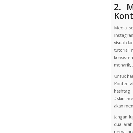
2. 
Kont
Media so
Instagra
visual da
tutorial
konsiste
menarik,
Untuk has
Konten vi
hashtag
#skincar
akan men
Jangan l
dua arah
pemasara