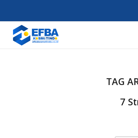
TAG A
7 S