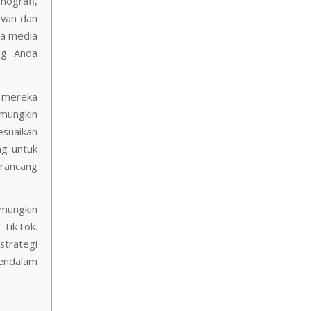
ografi,
evan dan
ta media
ng Anda
, mereka
 mungkin
esuaikan
ng untuk
rancang
 mungkin
 TikTok.
 strategi
mendalam