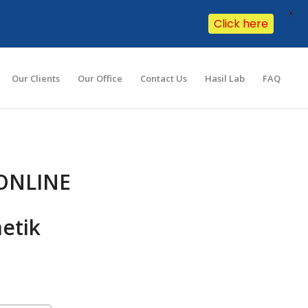
X
Click here
Our Clients
Our Office
Contact Us
Hasil Lab
FAQ
 ONLINE
etik