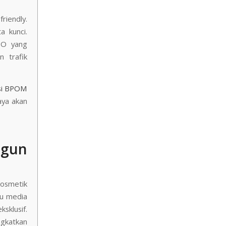
riendly.
 kunci.
EO yang
 trafik
si BPOM
aya akan
ngun
kosmetik
au media
sklusif.
gkatkan