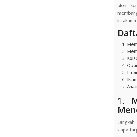
oleh ko
membangu
ini akan 
Dafta
1. Mem
2. Mem
3. Kola
4. Opt
5. Ema
6. Ikla
7. Anal
1. 
Men
Langkah 
siapa ta