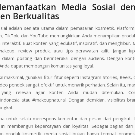
Memanfaatkan Media Sosial de
en Berkualitas
sial adalah senjata utama dalam pemasaran kosmetik. Platform
m, TikTok, dan YouTube memungkinkan Anda menampilkan produ
n interaktif. Buat konten yang edukatif, inspiratif, dan menghibur. 
 makeup, review produk, atau tips perawatan kulit. Jangan lu
n dalam posting dan berinteraksi dengan audiens. Dengan kon
 Anda dapat membangun komunitas yang loyal.
il maksimal, gunakan fitur-fitur seperti Instagram Stories, Reels, 
deo pendek sangat efektif untuk menarik perhatian. Selain itu, ma
 yang relevan agar konten Anda mudah ditemukan. Con
eindonesia atau #makeupnatural. Dengan demikian, visibilitas br
ingkat.
upa untuk selalu merespons komentar dan pesan dari pengikut. I
 ini membangun kepercayaan dan loyalitas. Sebagai bagian dari 
n produk kosmetik, media sosial bukan hanya tempat promosi