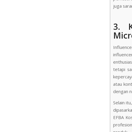
juga sar
3. 
Micr
Influenc
influenc
enthusias
tetapi sa
kepercay
atau kont
dengan ni
Selain it
dipasark
EFBA Kos
profesio
produk.