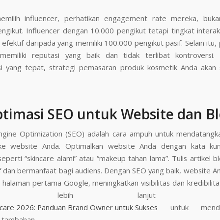
milih influencer, perhatikan engagement rate mereka, buka
ngikut. Influencer dengan 10.000 pengikut tetapi tingkat interaks
h efektif daripada yang memiliki 100.000 pengikut pasif. Selain itu,
emiliki reputasi yang baik dan tidak terlibat kontroversi.
si yang tepat, strategi pemasaran produk kosmetik Anda akan
ptimasi SEO untuk Website dan B
ngine Optimization (SEO) adalah cara ampuh untuk mendatangka
ke website Anda. Optimalkan website Anda dengan kata kun
seperti “skincare alami” atau “makeup tahan lama”. Tulis artikel b
if dan bermanfaat bagi audiens. Dengan SEO yang baik, website A
 halaman pertama Google, meningkatkan visibilitas dan kredibilita
ajari lebih lanjut tent
ncare 2026: Panduan Brand Owner untuk Sukses
untuk menda
 tambahan.