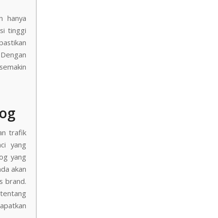
n hanya
i tinggi
 pastikan
 Dengan
 semakin
log
n trafik
ci yang
log yang
nda akan
s brand.
ang
patkan