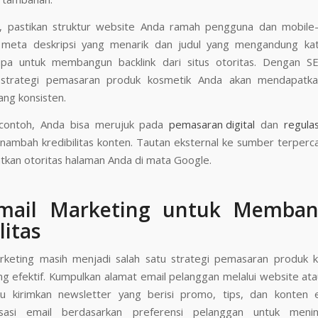
tu, pastikan struktur website Anda ramah pengguna dan mobile-f
meta deskripsi yang menarik dan judul yang mengandung kata
upa untuk membangun backlink dari situs otoritas. Dengan S
 strategi pemasaran produk kosmetik Anda akan mendapatkan
ang konsisten.
contoh, Anda bisa merujuk pada
pemasaran digital
dan
regula
nambah kredibilitas konten. Tautan eksternal ke sumber terperc
tkan otoritas halaman Anda di mata Google.
Email Marketing untuk Memba
litas
rketing masih menjadi salah satu strategi pemasaran produk 
ng efektif. Kumpulkan alamat email pelanggan melalui website at
lalu kirimkan newsletter yang berisi promo, tips, dan konten ek
isasi email berdasarkan preferensi pelanggan untuk menin