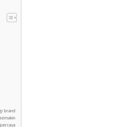
gi brand
 semakin
ipercaya