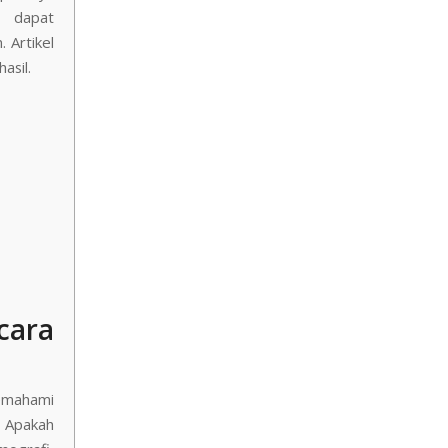
a dapat
 Artikel
asil.
cara
emahami
? Apakah