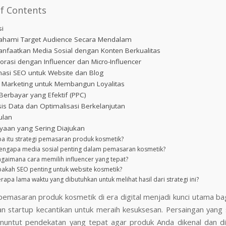
of Contents
si
ahami Target Audience Secara Mendalam
nfaatkan Media Sosial dengan Konten Berkualitas
borasi dengan Influencer dan Micro-Influencer
masi SEO untuk Website dan Blog
l Marketing untuk Membangun Loyalitas
 Berbayar yang Efektif (PPC)
isis Data dan Optimalisasi Berkelanjutan
ulan
yaan yang Sering Diajukan
a itu strategi pemasaran produk kosmetik?
ngapa media sosial penting dalam pemasaran kosmetik?
gaimana cara memilih influencer yang tepat?
akah SEO penting untuk website kosmetik?
rapa lama waktu yang dibutuhkan untuk melihat hasil dari strategi ini?
pemasaran produk kosmetik di era digital menjadi kunci utama ba
n startup kecantikan untuk meraih kesuksesan. Persaingan yang
nuntut pendekatan yang tepat agar produk Anda dikenal dan d