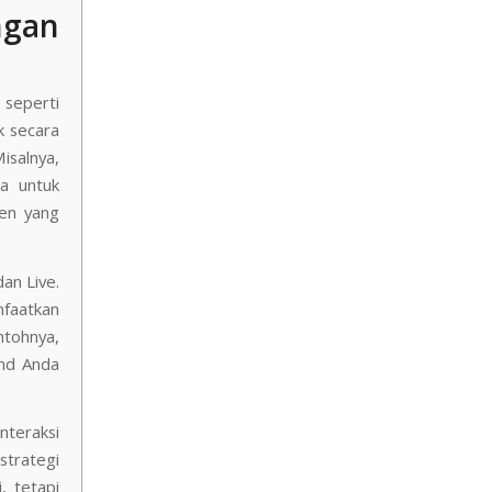
ngan
 seperti
k secara
Misalnya,
pa untuk
ten yang
dan Live.
nfaatkan
tohnya,
and Anda
nteraksi
strategi
, tetapi