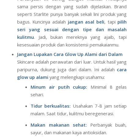
Bagaimana agar wajah glowing dengan Skincare
Starlite atau produk lokal lainnya?
Pertanyaan ini sering banget muncul! Prinsipnya
sama persis dengan yang sudah dijelaskan. Brand
seperti Starlite punya banyak sekali lini produk yang
bagus. Kuncinya adalah
jangan asal beli
, tapi
pilih
seri yang sesuai dengan tipe dan masalah
kulitmu
. Jadi, bukan mereknya yang ajaib, tapi
kesesuaian produk dan konsistensi pemakaianmu.
Jangan Lupakan Cara Glow Up Alami dari Dalam
Skincare adalah perawatan dari luar. Untuk hasil yang
paripurna, dukung juga dari dalam. Ini adalah
cara
glow up alami
yang melengkapi usahamu:
Minum air putih cukup:
Minimal 8 gelas
sehari.
Tidur berkualitas:
Usahakan 7-8 jam setiap
malam. Saat tidur, kulitmu beregenerasi.