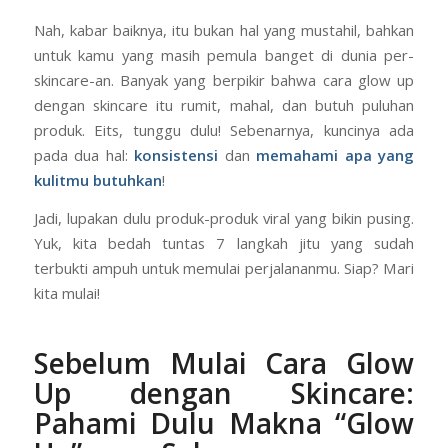
dengan skincare biar bisa glowing?” Kamu nggak
sendirian! Impian punya kulit
glowing
sehat adalah
dambaan kita semua.
Nah, kabar baiknya, itu bukan hal yang mustahil, bahkan
untuk kamu yang masih pemula banget di dunia per-
skincare-an. Banyak yang berpikir bahwa cara glow up
dengan skincare itu rumit, mahal, dan butuh puluhan
produk. Eits, tunggu dulu! Sebenarnya, kuncinya ada
pada dua hal:
konsistensi
dan
memahami apa yang
kulitmu butuhkan
!
Jadi, lupakan dulu produk-produk viral yang bikin pusing.
Yuk, kita bedah tuntas 7 langkah jitu yang sudah
terbukti ampuh untuk memulai perjalananmu. Siap? Mari
kita mulai!
Sebelum Mulai Cara Glow