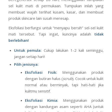
Kalau kamu mencari rahasia
agar cepat glow up
,
jawabannya adalah eksfoliasi. Kulit kita secara alami
beregenerasi setiap 28 hari, meninggalkan tumpukan
sel kulit mati di permukaan. Tumpukan inilah yang
membuat wajah terlihat kusam, kasar, dan membuat
produk skincare lain susah meresap.
Eksfoliasi berfungsi untuk “menyapu bersih” sel-sel kulit
mati tersebut. Tapi ingat, kuncinya adalah
tidak
berlebihan!
Untuk pemula:
Cukup lakukan 1-2 kali seminggu,
jangan setiap hari!
Pilih jenisnya:
Eksfoliasi Fisik:
Menggunakan produk
dengan butiran halus (
scrub
). Cocok untuk kulit
normal atau berminyak, tapi hati-hati jika
kulitmu sensitif.