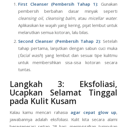
berperan. Ini adalah rahasia simpel tapi super efektif
dalam rangkaian
cara glow up dengan skincare
.
First Cleanser (Pembersih Tahap 1):
Gunakan
pembersih berbahan dasar minyak seperti
cleansing oil
,
cleansing balm
, atau
micellar water
.
Aplikasikan ke wajah yang kering, pijat lembut untuk
melarutkan semua kotoran, lalu bilas.
Second Cleanser (Pembersih Tahap 2):
Setelah
tahap pertama, lanjutkan dengan sabun cuci muka
(
facial wash
) yang lembut dan sesuai tipe kulitmu
untuk membersihkan sisa-sisa kotoran secara
tuntas.
Langkah 3: Eksfoliasi,
Ucapkan Selamat Tinggal
pada Kulit Kusam