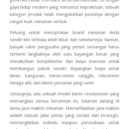
kedai kopi artisan yang menjamur di setiap sudut kota
hingga gerai minuman kekinian yang menjadi favorit
generasi muda, tren baru terus bermunculan. Di tengah
gaya hidup modern yang menuntut kepraktisan, sebuah
kategori produk telah mengukuhkan posisinya dengan
sangat kuat: minuman serbuk.
Peluang untuk menciptakan brand minuman Anda
sendiri kini terbuka lebih lebar dari sebelumnya. Namun,
banyak calon pengusaha yang penuh semangat harus
terhenti langkahnya oleh satu bayangan besar yang
menakutkan: kompleksitas dan biaya investasi untuk
membangun pabrik sendiri. Bayangkan biaya untuk
lahan, bangunan, mesin-mesin canggih, rekrutmen
tenaga ahli, dan labirin perizinan yang rumit.
Untungnya, ada sebuah model bisnis revolusioner yang
memangkas semua kerumitan itu. Selamat datang di
dunia jasa maklon minuman. Memanfaatkan jasa maklon