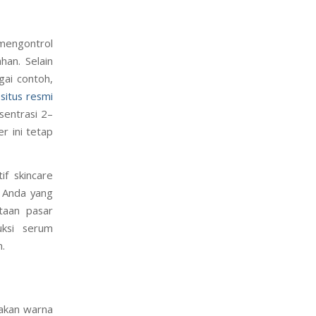
 mengontrol
han. Selain
gai contoh,
t
situs resmi
entrasi 2–
r ini tetap
if skincare
i Anda yang
ntaan pasar
uksi serum
.
takan warna