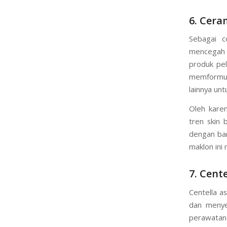
6. Cera
Sebagai c
mencegah 
produk pel
memformula
lainnya un
Oleh karen
tren skin
dengan ban
maklon ini
7. Cente
Centella a
dan menye
perawatan 