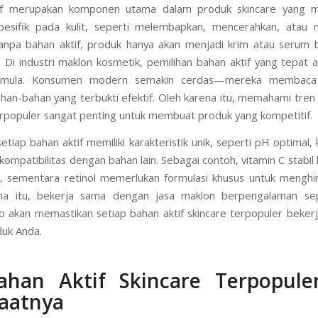
if merupakan komponen utama dalam produk skincare yang 
pesifik pada kulit, seperti melembapkan, mencerahkan, atau 
anpa bahan aktif, produk hanya akan menjadi krim atau serum 
. Di industri maklon kosmetik, pemilihan bahan aktif yang tepat a
ormula. Konsumen modern semakin cerdas—mereka membaca 
han-bahan yang terbukti efektif. Oleh karena itu, memahami tren 
erpopuler sangat penting untuk membuat produk yang kompetitif.
 setiap bahan aktif memiliki karakteristik unik, seperti pH optimal,
kompatibilitas dengan bahan lain. Sebagai contoh, vitamin C stabil
 sementara retinol memerlukan formulasi khusus untuk menghinda
na itu, bekerja sama dengan jasa maklon berpengalaman se
 akan memastikan setiap bahan aktif skincare terpopuler beker
uk Anda.
ahan Aktif Skincare Terpopule
aatnya