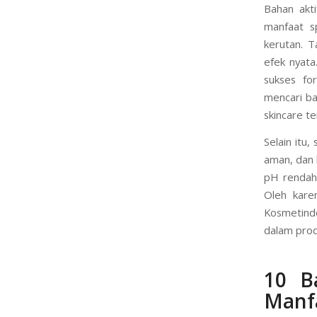
Bahan akt
manfaat s
kerutan. T
efek nyata
sukses f
mencari ba
skincare t
Selain itu,
aman, dan 
pH rendah,
Oleh kare
Kosmetindo
dalam prod
10 B
Manf