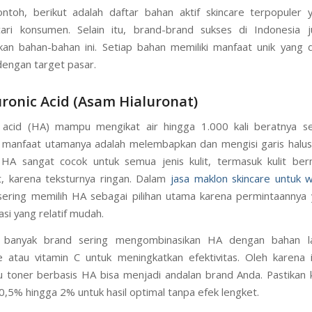
ntoh, berikut adalah daftar bahan aktif skincare terpopuler 
cari konsumen. Selain itu, brand-brand sukses di Indonesia j
an bahan-bahan ini. Setiap bahan memiliki manfaat unik yang 
dengan target pasar.
uronic Acid (Asam Hialuronat)
 acid (HA) mampu mengikat air hingga 1.000 kali beratnya se
, manfaat utamanya adalah melembapkan dan mengisi garis halus 
, HA sangat cocok untuk semua jenis kulit, termasuk kulit be
, karena teksturnya ringan. Dalam
jasa maklon skincare untuk w
ering memilih HA sebagai pilihan utama karena permintaannya 
si yang relatif mudah.
u, banyak brand sering mengombinasikan HA dengan bahan la
e atau vitamin C untuk meningkatkan efektivitas. Oleh karena 
 toner berbasis HA bisa menjadi andalan brand Anda. Pastikan 
0,5% hingga 2% untuk hasil optimal tanpa efek lengket.