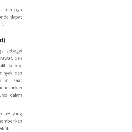
uk menjaga
Anda dapat
f.
d)
ngsi sebagai
erawat, dan
it kering.
rminyak dan
 ini saat
enekankan
kunci dalam
an pH yang
 memberikan
ktif.