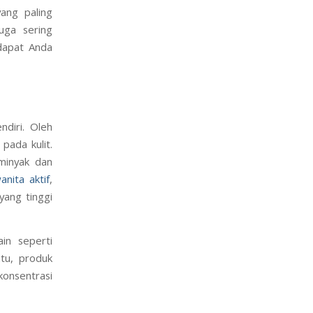
yang paling
uga sering
dapat Anda
ndiri. Oleh
pada kulit.
rminyak dan
anita aktif
,
yang tinggi
in seperti
itu, produk
konsentrasi