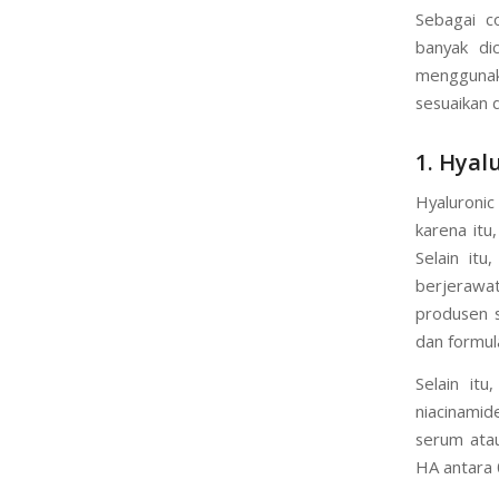
Sebagai co
banyak di
menggunak
sesuaikan 
1. Hyal
Hyaluronic
karena itu
Selain itu
berjerawat
produsen s
dan formula
Selain it
niacinamid
serum atau
HA antara 