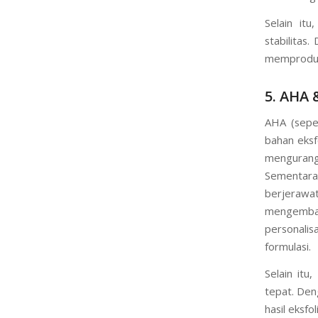
Selain it
stabilita
memproduks
5. AHA 
AHA (sepert
bahan eksf
mengurang
Sementara 
berjeraw
mengemban
personalis
formulasi.
Selain it
tepat. Den
hasil eksfo