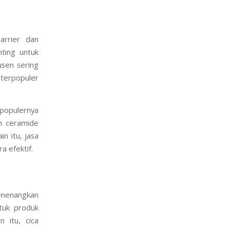
arrier dan
ting untuk
usen sering
 terpopuler
 populernya
m ceramide
n itu, jasa
a efektif.
menenangkan
tuk produk
n itu, cica