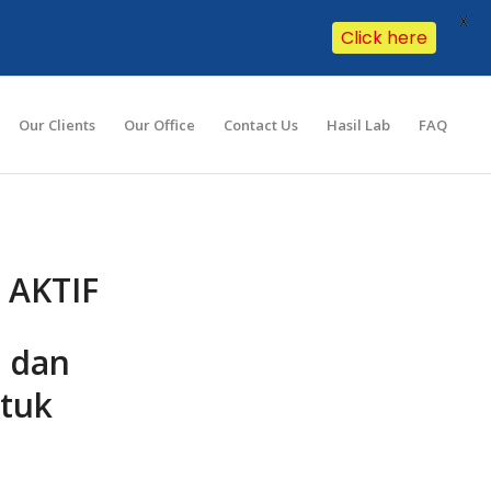
X
Click here
Our Clients
Our Office
Contact Us
Hasil Lab
FAQ
AKTIF
r dan
tuk