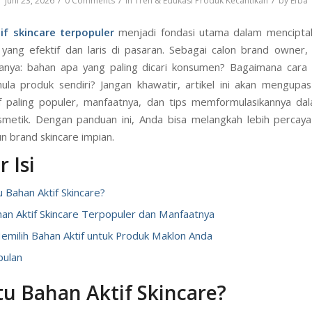
/
/
/
Juni 23, 2026
0 Comments
in
Tren & Edukasi Produk Kecantikan
by
Efba
if skincare terpopuler
menjadi fondasi utama dalam mencipta
 yang efektif dan laris di pasaran. Sebagai calon brand owner,
anya: bahan apa yang paling dicari konsumen? Bagaimana cara
ula produk sendiri? Jangan khawatir, artikel ini akan mengupa
f paling populer, manfaatnya, dan tips memformulasikannya da
metik. Dengan panduan ini, Anda bisa melangkah lebih percaya
brand skincare impian.
 Isi
u Bahan Aktif Skincare?
an Aktif Skincare Terpopuler dan Manfaatnya
emilih Bahan Aktif untuk Produk Maklon Anda
pulan
tu Bahan Aktif Skincare?