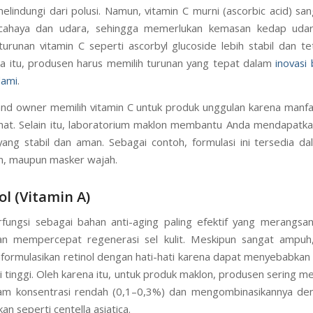
melindungi dari polusi. Namun, vitamin C murni (ascorbic acid) san
cahaya dan udara, sehingga memerlukan kemasan kedap udar
 turunan vitamin C seperti ascorbyl glucoside lebih stabil dan te
a itu, produsen harus memilih turunan yang tepat dalam
inovasi
lami
.
nd owner memilih vitamin C untuk produk unggulan karena manf
lihat. Selain itu, laboratorium maklon membantu Anda mendapatka
yang stabil dan aman. Sebagai contoh, formulasi ini tersedia d
m, maupun masker wajah.
ol (Vitamin A)
rfungsi sebagai bahan anti-aging paling efektif yang merangsa
an mempercepat regenerasi sel kulit. Meskipun sangat ampuh
ormulasikan retinol dengan hati-hati karena dapat menyebabkan i
i tinggi. Oleh karena itu, untuk produk maklon, produsen sering 
alam konsentrasi rendah (0,1–0,3%) dan mengombinasikannya de
n seperti centella asiatica.