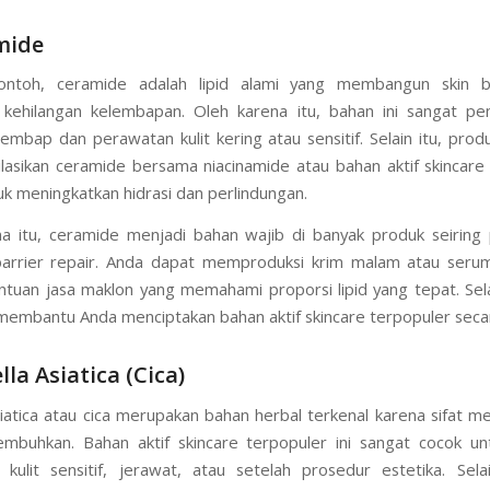
mide
ontoh, ceramide adalah lipid alami yang membangun skin b
kehilangan kelembapan. Oleh karena itu, bahan ini sangat pen
embap dan perawatan kulit kering atau sensitif. Selain itu, prod
sikan ceramide bersama niacinamide atau bahan aktif skincare
tuk meningkatkan hidrasi dan perlindungan.
a itu, ceramide menjadi bahan wajib di banyak produk seiring
 barrier repair. Anda dapat memproduksi krim malam atau seru
tuan jasa maklon yang memahami proporsi lipid yang tepat. Selai
 membantu Anda menciptakan bahan aktif skincare terpopuler secar
lla Asiatica (Cica)
siatica atau cica merupakan bahan herbal terkenal karena sifat 
mbuhkan. Bahan aktif skincare terpopuler ini sangat cocok un
kulit sensitif, jerawat, atau setelah prosedur estetika. Selai