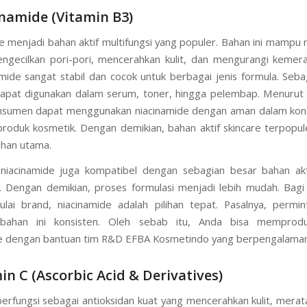
inamide (Vitamin B3)
e menjadi bahan aktif multifungsi yang populer. Bahan ini mampu
ngecilkan pori-pori, mencerahkan kulit, dan mengurangi kemera
namide sangat stabil dan cocok untuk berbagai jenis formula. Seba
dapat digunakan dalam serum, toner, hingga pelembap. Menuru
onsumen dapat menggunakan niacinamide dengan aman dalam kons
roduk kosmetik. Dengan demikian, bahan aktif skincare terpopule
ihan utama.
, niacinamide juga kompatibel dengan sebagian besar bahan akt
. Dengan demikian, proses formulasi menjadi lebih mudah. Bag
ai brand, niacinamide adalah pilihan tepat. Pasalnya, permi
bahan ini konsisten. Oleh sebab itu, Anda bisa memprod
de dengan bantuan tim R&D EFBA Kosmetindo yang berpengalaman
min C (Ascorbic Acid & Derivatives)
berfungsi sebagai antioksidan kuat yang mencerahkan kulit, mera