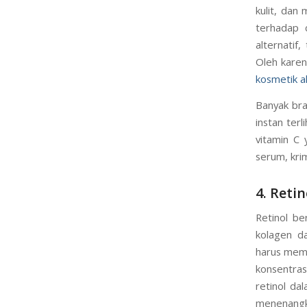
kulit, dan 
terhadap 
alternatif,
Oleh karen
kosmetik a
Banyak bra
instan ter
vitamin C 
serum, kri
4. Retin
Retinol be
kolagen d
harus memf
konsentras
retinol d
menenangka