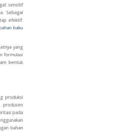
gat sensitif
a. Sebagai
tap efektif.
 bahan baku
aatnya yang
n formulasi
alam bentuk
ng produksi
, produsen
ritasi pada
menggunakan
ngan bahan