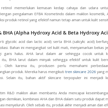
u, retinol memerlukan kemasan kedap cahaya dan udara unt
s. Dengan pengalaman EFBA Kosmetindo dalam maklon kosmetik, 
i produk retinol yang efektif namun tetap aman untuk kulit sensiti
& BHA (Alpha Hydroxy Acid & Beta Hydroxy Aci
i glycolic acid dan lactic acid) serta BHA (salicylic acid) berfu
oliasi. Bahan ini mengangkat sel kulit mati, menyamarkan bekas j
i garis halus. AHA larut dalam air sehingga cocok untuk kul
itu, BHA larut dalam minyak sehingga efektif untuk kulit be
at. Oleh karena itu, produsen perlu memahami perbedaan
gkan produk. Mereka harus mengikuti
tren skincare 2026
yang m
asi. Selain itu, bahan aktif skincare terpopuler ini menjadi 
u, tim R&D maklon akan membantu Anda mencapai keseimbang
gan demikian, kombinasi AHA dan BHA dalam satu produk dapat
liasi menyeluruh. Oleh sebab itu, produk akhir menjadi aman dan efe