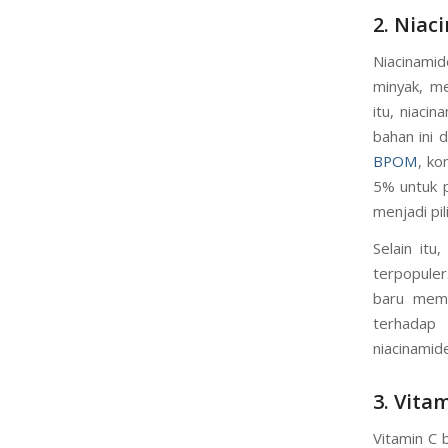
2. Niac
Niacinamid
minyak, me
itu, niaci
bahan ini 
BPOM
, k
5% untuk p
menjadi pil
Selain itu
terpopuler
baru memul
terhadap 
niacinami
3. Vita
Vitamin C 