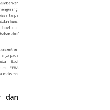
memberikan
mengurangi
biasa tanpa
dalah kunci
label dan
bahan aktif
 konsentrasi
 hanya pada
ri iritasi.
perti EFBA
ja maksimal
r dan