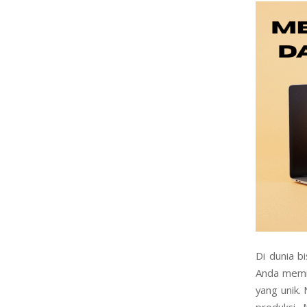
Di dunia b
Anda memil
yang unik.
produksi.