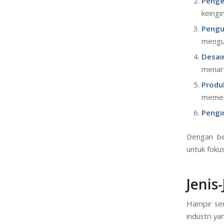
Peng
keingi
Pengu
mengur
Desai
menari
Produ
memen
Pengi
Dengan be
untuk foku
Jenis
Hampir se
industri ya