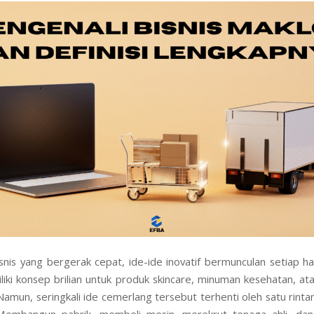
isnis yang bergerak cepat, ide-ide inovatif bermunculan setiap ha
iki konsep brilian untuk produk skincare, minuman kesehatan, at
 Namun, seringkali ide cemerlang tersebut terhenti oleh satu rinta
 Membangun pabrik, membeli mesin, merekrut tenaga ahli, da