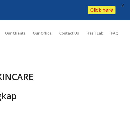
X
Click here
Our Clients
Our Office
Contact Us
Hasil Lab
FAQ
KINCARE
gkap