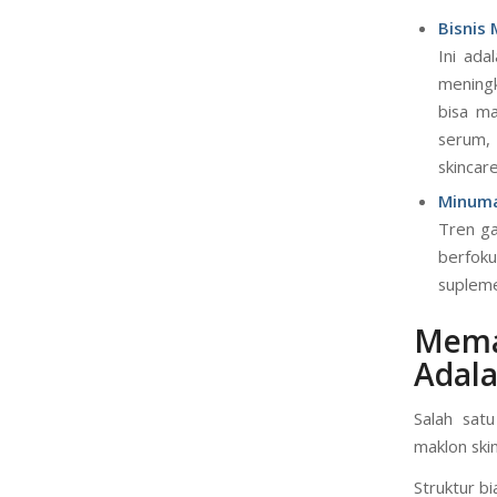
Bisnis
Ini ada
meningk
bisa ma
serum,
skincar
Minuma
Tren g
berfoku
supleme
Mema
Adala
Salah sat
maklon ski
Struktur b