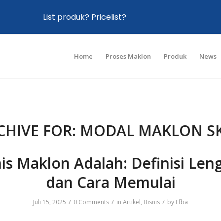
List produk? Pricelist?
Home
Proses Maklon
Produk
News
CHIVE FOR:
MODAL MAKLON S
nis Maklon Adalah: Definisi Len
dan Cara Memulai
/
/
/
Juli 15, 2025
0 Comments
in
Artikel
,
Bisnis
by
Efba