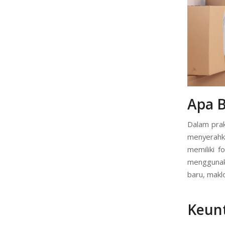
Apa 
Dalam prak
menyerahk
memiliki f
menggunak
baru, makl
Keun