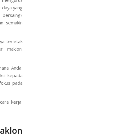
r daya yang
 bersaing?
an semakin
ya terletak
r: maklon.
mana Anda,
ksi kepada
 fokus pada
cara kerja,
aklon