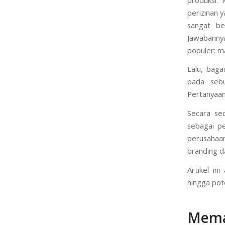
perizinan 
sangat be
Jawabanny
populer: m
Lalu, baga
pada sebu
Pertanyaa
Secara se
sebagai p
perusahaan
branding d
Artikel in
hingga pot
Mema