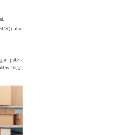
l.
MOQ) atau
ngun pabrik
itas tinggi