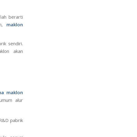
iah berarti
rn,
maklon
ik sendiri.
klon akan
ha maklon
 umum alur
R&D pabrik