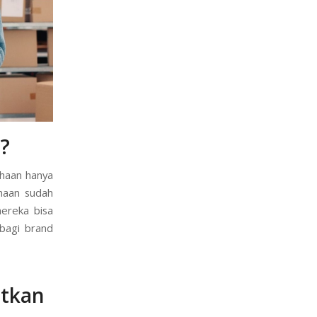
?
ahaan hanya
haan sudah
mereka bisa
bagi brand
atkan