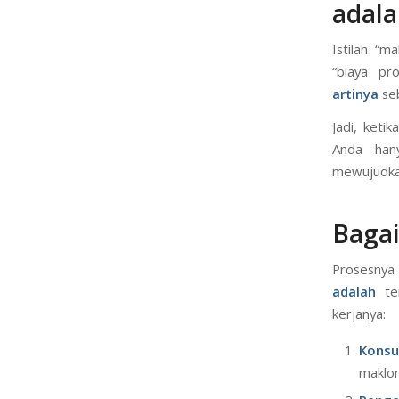
adala
Istilah “m
“biaya pr
artinya
seb
Jadi, keti
Anda han
mewujudkan
Bagai
Prosesnya
adalah
ten
kerjanya:
Konsu
maklon