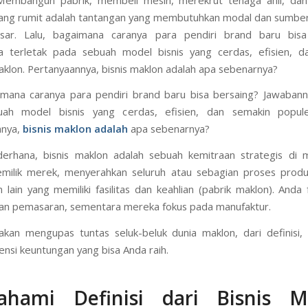
yang rumit adalah tantangan yang membutuhkan modal dan sumbe
sar. Lalu, bagaimana caranya para pendiri brand baru bisa
a terletak pada sebuah model bisnis yang cerdas, efisien, d
aklon. Pertanyaannya, bisnis maklon adalah apa sebenarnya?
imana caranya para pendiri brand baru bisa bersaing? Jawabann
ah model bisnis yang cerdas, efisien, dan semakin popule
nnya,
bisnis maklon adalah
apa sebenarnya?
derhana, bisnis maklon adalah sebuah kemitraan strategis di 
emilik merek, menyerahkan seluruh atau sebagian proses produ
 lain yang memiliki fasilitas dan keahlian (pabrik maklon). Anda
an pemasaran, sementara mereka fokus pada manufaktur.
i akan mengupas tuntas seluk-beluk dunia maklon, dari definisi, 
ensi keuntungan yang bisa Anda raih.
hami Definisi
dari
Bisnis M