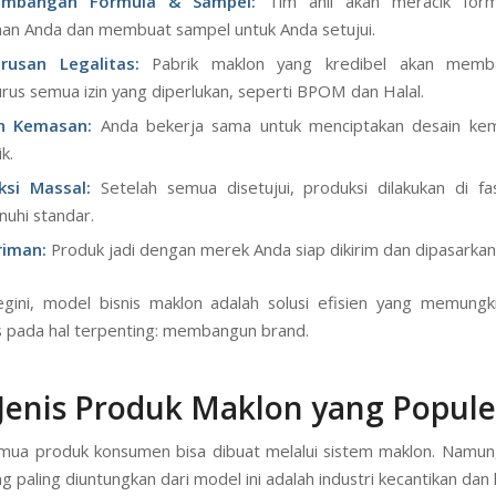
embangan Formula & Sampel:
Tim ahli akan meracik form
nan Anda dan membuat sampel untuk Anda setujui.
rusan Legalitas:
Pabrik maklon yang kredibel akan memb
us semua izin yang diperlukan, seperti BPOM dan Halal.
n Kemasan:
Anda bekerja sama untuk menciptakan desain ke
k.
ksi Massal:
Setelah semua disetujui, produksi dilakukan di fas
uhi standar.
riman:
Produk jadi dengan merek Anda siap dikirim dan dipasarkan
gini, model bisnis maklon adalah solusi efisien yang memungk
s pada hal terpenting: membangun brand.
-Jenis Produk Maklon yang Popule
mua produk konsumen bisa dibuat melalui sistem maklon. Namun
ng paling diuntungkan dari model ini adalah industri kecantikan dan