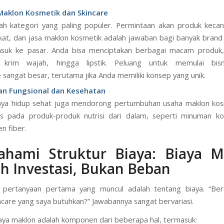
 Maklon Kosmetik dan Skincare
lah kategori yang paling populer. Permintaan akan produk kecan
at, dan jasa maklon kosmetik adalah jawaban bagi banyak brand
suk ke pasar. Anda bisa menciptakan berbagai macam produk, 
 krim wajah, hingga lipstik. Peluang untuk memulai bis
e sangat besar, terutama jika Anda memiliki konsep yang unik.
n Fungsional dan Kesehatan
aya hidup sehat juga mendorong pertumbuhan usaha maklon kos
s pada produk-produk nutrisi dari dalam, seperti minuman ko
n fiber.
hami Struktur Biaya: Biaya M
h Investasi, Bukan Beban
u pertanyaan pertama yang muncul adalah tentang biaya. “Be
ncare yang saya butuhkan?” Jawabannya sangat bervariasi.
iaya maklon adalah komponen dari beberapa hal, termasuk: