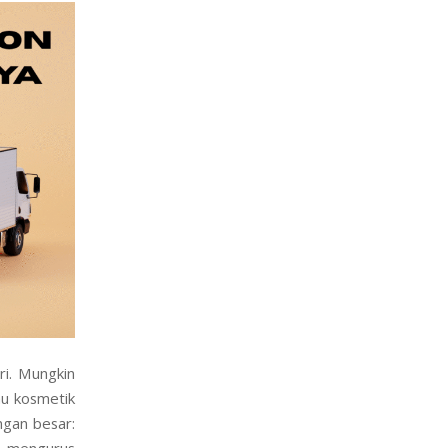
ri. Mungkin
au kosmetik
ngan besar:
n mengurus