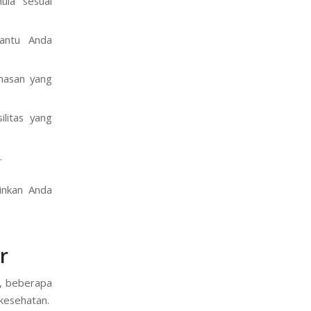
ula sesuai
antu Anda
masan yang
ilitas yang
.
inkan Anda
r
, beberapa
 kesehatan.