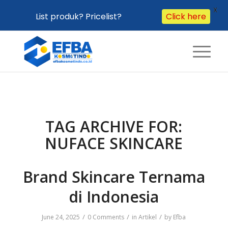
X
List produk? Pricelist?
Click here
TAG ARCHIVE FOR:
NUFACE SKINCARE
Brand Skincare Ternama
di Indonesia
/
/
/
June 24, 2025
0 Comments
in
Artikel
by
Efba