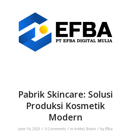
Pabrik Skincare: Solusi
Produksi Kosmetik
Modern
/
/
/
June 16, 2025
0 Comments
in
Artikel
,
Bisnis
by
Efba