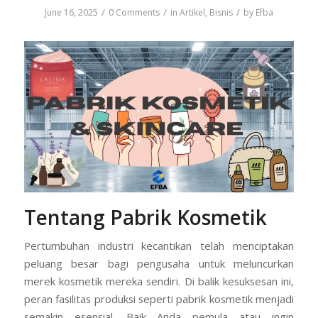
/
/
/
June 16, 2025
0 Comments
in
Artikel
,
Bisnis
by
Efba
Tentang Pabrik Kosmetik
Pertumbuhan industri kecantikan telah menciptakan
peluang besar bagi pengusaha untuk meluncurkan
merek kosmetik mereka sendiri. Di balik kesuksesan ini,
peran fasilitas produksi seperti pabrik kosmetik menjadi
semakin esensial. Baik Anda pemula atau ingin