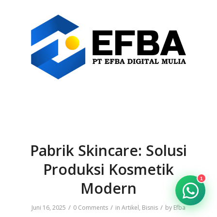
Pabrik Skincare: Solusi
Produksi Kosmetik
1
Modern
/
/
/
Juni 16, 2025
0 Comments
in
Artikel
,
Bisnis
by
Efba