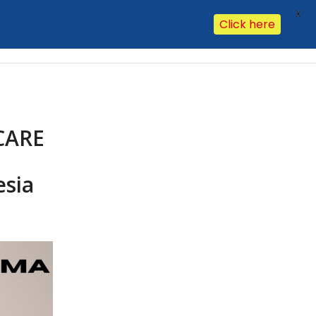
X
Click here
Our Clients
Our Office
Contact Us
Hasil Lab
FAQ
CARE
esia