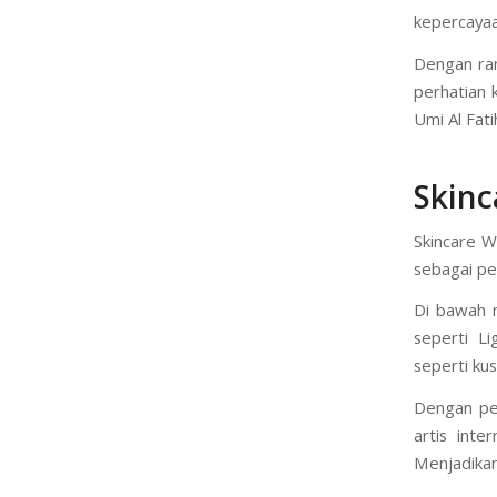
Umi Al Fat
keamanan, 
Brand ini
kepercayaa
Dengan ran
perhatian 
Umi Al Fati
Skin
Skincare Wa
sebagai pe
Di bawah 
seperti L
seperti ku
Dengan pen