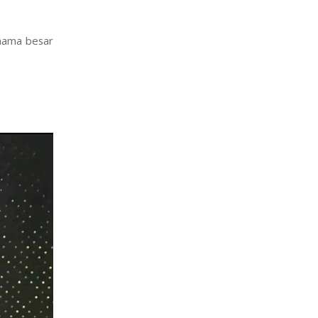
kan diri di
daun serta
-nama besar