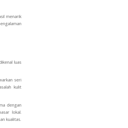
 menekankan
aransi dan
sil menarik
 pengalaman
dikenal luas
arkan seri
alah kulit
sama dengan