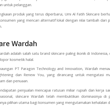
ih Skincare telah menjadi pilihan populer berkat pendekatan yang
manfaat, dan sentuhan personal dari pendirinya.
 juga kerap menunjukkan komitmen untuk kualitas, transp
n untuk pelanggan.
gkaian produk yang terus diperbarui, Umi Al Fatih Skincare berha
konsumen yang mencari alternatif lokal dengan nilai tambah dari
h.
care Wardah
rdah adalah salah satu brand skincare paling ikonik di Indonesia, 
lopor kosmetik halal.
naungan PT Paragon Technology and Innovation, Wardah menaw
ightening dan Renew You, yang dirancang untuk mengatasi mas
sam dan penuaan.
dapatan penjualan mencapai ratusan miliar rupiah dan kerja 