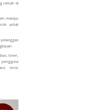
, dan Serum
ng ramah di
klaim mampu
ocok untuk
s pelanggan
gkauan.
bun, toner,
n pengguna
are terus