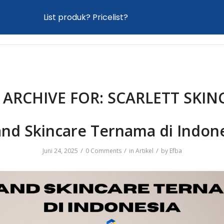
List produk? Pricelist?
Home
Proses Maklon
Produk
News
 ARCHIVE FOR:
SCARLETT SKIN
nd Skincare Ternama di Indon
/
/
/
Juni 24, 2025
0 Comments
in
Artikel
by
Efba