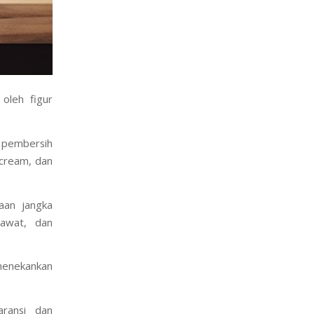
 oleh figur
, pembersih
 cream, dan
aan jangka
rawat, dan