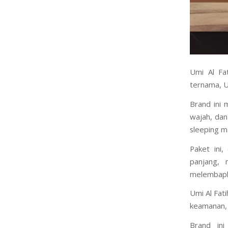
Umi Al Fat
ternama, Um
Brand ini 
wajah, dan
sleeping m
Paket ini
panjang, 
melembapka