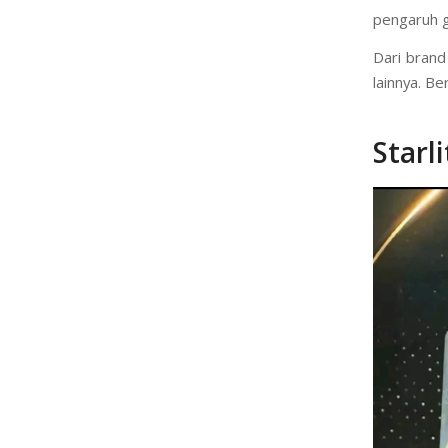
dengan kebu
Artikel in
industri 
pengaruh g
Dari brand
lainnya. B
Starl