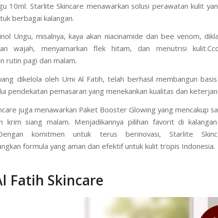
dengan pesat.
ngan produk-produk terjangkau seperti krim siang, krim malam
gu 10ml. Starlite Skincare menawarkan solusi perawatan kulit ya
tuk berbagai kalangan.
nol Ungu, misalnya, kaya akan niacinamide dan bee venom, di
an wajah, menyamarkan flek hitam, dan menutrisi kulit.Cc
 rutin pagi dan malam.
 yang dikelola oleh Umi Al Fatih, telah berhasil membangun basi
alui pendekatan pemasaran yang menekankan kualitas dan keterjan
kincare juga menawarkan Paket Booster Glowing yang mencakup sa
n krim siang malam. Menjadikannya pilihan favorit di kalanga
Dengan komitmen untuk terus berinovasi, Starlite Skinc
kan formula yang aman dan efektif untuk kulit tropis Indonesia.
l Fatih Skincare