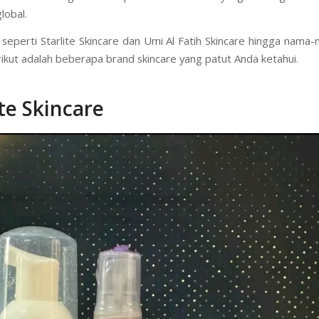
tuhan kulit tropis.
i menyajikan daftar brand skincare terkenal yang telah membukti
kecantikan. Dengan fokus pada merek lokal yang sedang naik 
lobal.
 seperti Starlite Skincare dan Umi Al Fatih Skincare hingga nama
erikut adalah beberapa brand skincare yang patut Anda ketahui.
ite Skincare