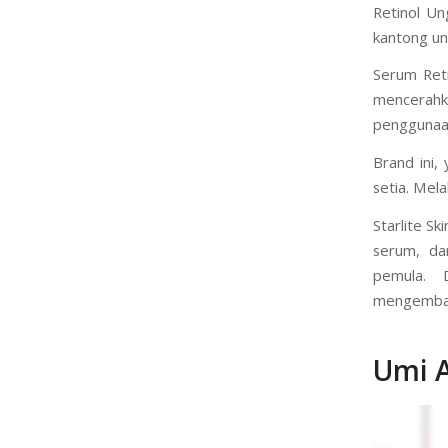
Indonesia 
Dikenal de
Retinol Un
kantong un
Serum Reti
mencerahk
penggunaan
Brand ini,
setia. Mel
Starlite S
serum, da
pemula. 
mengembang
Umi A