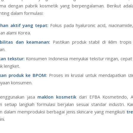
ama dengan pabrik kosmetik yang berpengalaman. Berikut adala
nting dalam formulasi:
ahan aktif yang tepat:
Fokus pada hyaluronic acid, niacinamide
an alami Korea.
abilitas dan keamanan:
Pastikan produk stabil di iklim tropi
an.
an tekstur:
Konsumen Indonesia menyukai tekstur ringan, cepa
ak lengket.
kan produk ke BPOM:
Proses ini krusial untuk mendapatkan iz
ayaan konsumen.
enggunakan jasa
maklon kosmetik
dari EFBA Kosmetindo, 
 setiap langkah formulasi berjalan sesuai standar industri. Ka
 dalam memproduksi berbagai jenis skincare yang mengikuti
tr
ni.