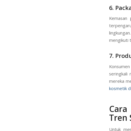
6. Pack
Kemasan p
terpengar
lingkungan
mengikuti t
7. Prod
Konsumen 
seringkali
mereka mem
kosmetik d
Cara
Tren 
Untuk men