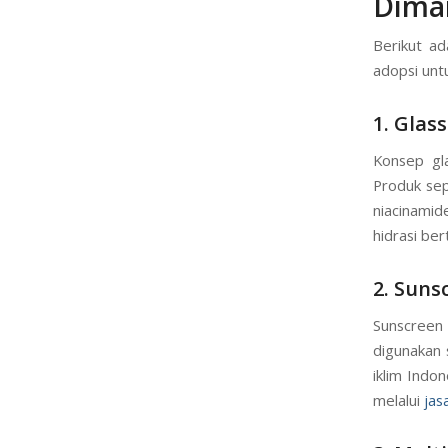
Dima
Berikut ad
adopsi unt
1. Glas
Konsep gla
Produk sep
niacinamid
hidrasi ber
2. Suns
Sunscreen 
digunakan 
iklim Indo
melalui
jas