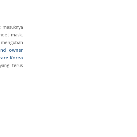
t masuknya
heet mask,
h mengubah
and owner
care Korea
 yang terus