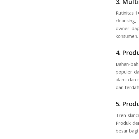
3. Mult
Rutinitas 
cleansing,
owner dap
konsumen.
4. Prod
Bahan-baha
populer d
alami dan 
dan terdaf
5. Prod
Tren skinc
Produk den
besar bagi