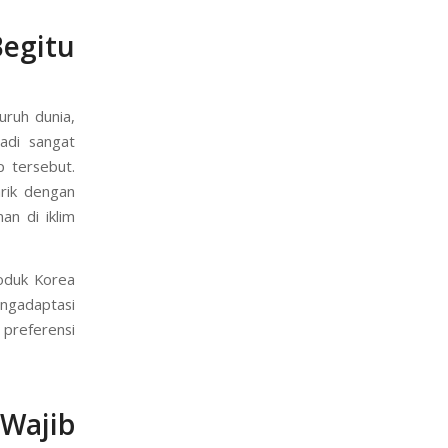
egitu
ruh dunia,
adi sangat
p tersebut.
arik dengan
an di iklim
oduk Korea
engadaptasi
 preferensi
Wajib