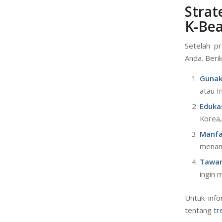
Stra
K-Be
Setelah p
Anda. Berik
Gunak
atau I
Eduka
Korea,
Manfa
menamp
Tawar
ingin 
Untuk info
tentang
tr