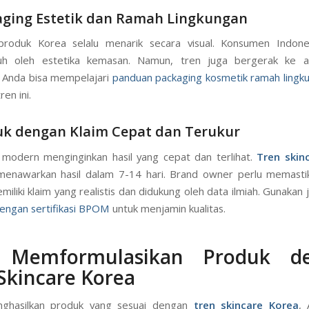
aging Estetik dan Ramah Lingkungan
roduk Korea selalu menarik secara visual. Konsumen Indone
uh oleh estetika kemasan. Namun, tren juga bergerak ke 
. Anda bisa mempelajari
panduan packaging kosmetik ramah lingk
ren ini.
uk dengan Klaim Cepat dan Terukur
modern menginginkan hasil yang cepat dan terlihat.
Tren skin
 menawarkan hasil dalam 7-14 hari. Brand owner perlu memast
iliki klaim yang realistis dan didukung oleh data ilmiah. Gunakan 
engan sertifikasi BPOM
untuk menjamin kualitas.
 Memformulasikan Produk d
Skincare Korea
ghasilkan produk yang sesuai dengan
tren skincare Korea
, 