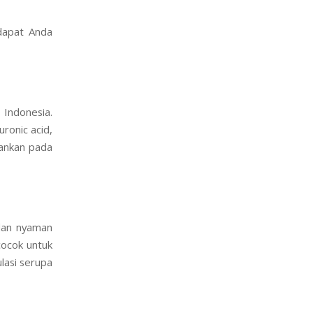
dapat Anda
 Indonesia.
ronic acid,
ankan pada
 dan nyaman
cocok untuk
lasi serupa