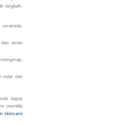
h langkah-
, ceramide,
s dan aman
t menyerap,
in edar dan
Anda dapat
mi memiliki
en skincare