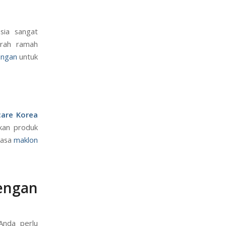
sia sangat
arah ramah
ungan
untuk
care Korea
ikan produk
jasa
maklon
engan
Anda perlu