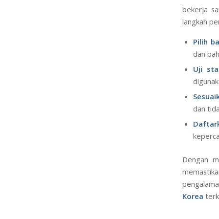
bekerja s
langkah pe
Pilih b
dan bah
Uji st
digunak
Sesuaik
dan tid
Daftar
keperc
Dengan m
memastikan
pengalaman
Korea
terki