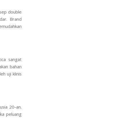
nsep double
ndar. Brand
memudahkan
tica sangat
akan bahan
 uji klinis
usia 20-an.
uka peluang