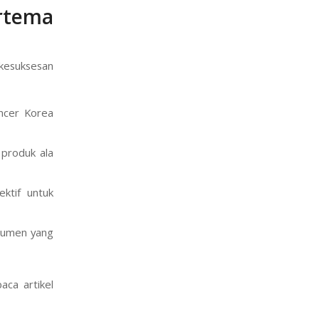
rtema
kesuksesan
ncer Korea
produk ala
ktif untuk
sumen yang
aca artikel