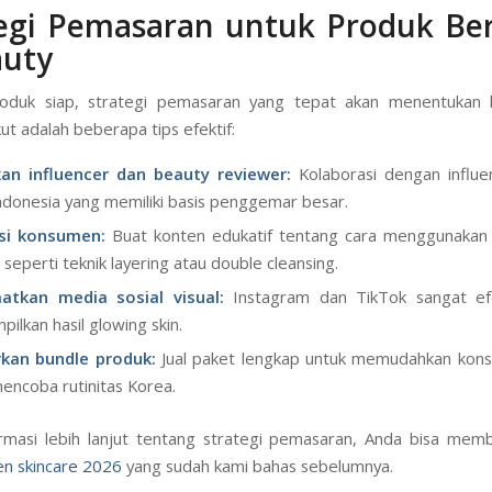
tegi Pemasaran untuk Produk Be
auty
roduk siap, strategi pemasaran yang tepat akan menentukan 
ut adalah beberapa tips efektif:
an influencer dan beauty reviewer:
Kolaborasi dengan influe
ndonesia yang memiliki basis penggemar besar.
si konsumen:
Buat konten edukatif tentang cara menggunakan 
 seperti teknik layering atau double cleansing.
atkan media sosial visual:
Instagram dan TikTok sangat efe
ilkan hasil glowing skin.
kan bundle produk:
Jual paket lengkap untuk memudahkan kon
mencoba rutinitas Korea.
rmasi lebih lanjut tentang strategi pemasaran, Anda bisa memb
en skincare 2026
yang sudah kami bahas sebelumnya.