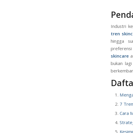
Pend
Industri 
tren skin
hingga su
preferens
skincare
a
bukan lagi
berkembang
Daftar
Mengap
7 Tren
Cara M
Strate
Kesimp