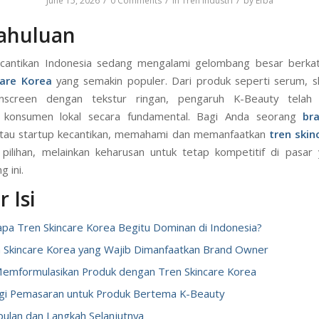
/
/
/
June 15, 2026
0 Comments
in
Tren Industri
by
Efba
ahuluan
kecantikan Indonesia sedang mengalami gelombang besar berka
care Korea
yang semakin populer. Dari produk seperti serum, s
nscreen dengan tekstur ringan, pengaruh K-Beauty tela
i konsumen lokal secara fundamental. Bagi Anda seorang
br
tau startup kecantikan, memahami dan memanfaatkan
tren skin
 pilihan, melainkan keharusan untuk tetap kompetitif di pasar
 ini.
 Isi
a Tren Skincare Korea Begitu Dominan di Indonesia?
 Skincare Korea yang Wajib Dimanfaatkan Brand Owner
emformulasikan Produk dengan Tren Skincare Korea
gi Pemasaran untuk Produk Bertema K-Beauty
ulan dan Langkah Selanjutnya