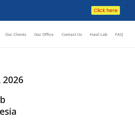
X
Click here
Our Clients
Our Office
Contact Us
Hasil Lab
FAQ
 2026
ib
esia