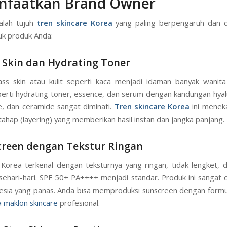
nfaatkan Brand Owner
alah tujuh
tren skincare Korea
yang paling berpengaruh dan 
uk produk Anda:
s Skin dan Hydrating Toner
ss skin atau kulit seperti kaca menjadi idaman banyak wanita
erti hydrating toner, essence, dan serum dengan kandungan hyalu
e, dan ceramide sangat diminati.
Tren skincare Korea
ini menek
tahap (layering) yang memberikan hasil instan dan jangka panjang.
creen dengan Tekstur Ringan
Korea terkenal dengan teksturnya yang ringan, tidak lengket,
sehari-hari. SPF 50+ PA++++ menjadi standar. Produk ini sangat 
nesia yang panas. Anda bisa memproduksi sunscreen dengan formu
a maklon skincare
profesional.