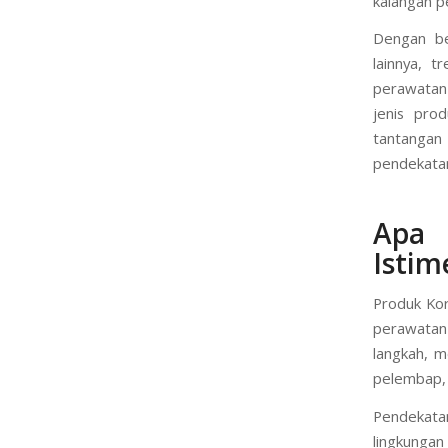
dunia kosm
mengutamak
kalangan p
Dengan be
lainnya, t
perawatan 
jenis pro
tantangan 
pendekatan
Apa
Isti
Produk Kor
perawatan 
langkah, 
pelembap, 