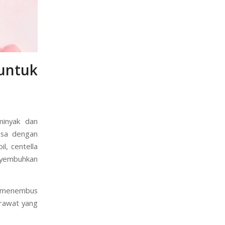
untuk
minyak dan
asa dengan
l, centella
nyembuhkan
u menembus