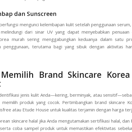
 perawatan intensif dalam waktu singkat. Tersedia dalam berba
uk jerawat atau anti-aging, masker ini populer karena praktis dan
 rutinitas cepat di pagi hari atau malam sebelum tidur.
mbap dan Sunscreen
erfungsi mengunci kelembapan kulit setelah penggunaan serum
 melindungi dari sinar UV yang dapat menyebabkan penuaan d
Korea murah sering menggabungkan keduanya dalam satu pr
 penggunaan, terutama bagi yang sibuk dengan aktivitas hari
 Memilih Brand Skincare Korea
t
dentifikasi jenis kulit Anda—kering, berminyak, atau sensitif—seba
k memilih produk yang cocok. Pertimbangkan brand skincare K
nisfree atau Etude House untuk kualitas terjamin dengan harga ter