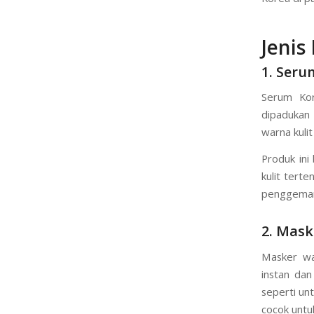
mendapatka
bahan yan
Korea di pa
Jenis
1. Seru
Serum Kor
dipadukan 
warna kuli
Produk ini
kulit tert
penggemar 
2. Mas
Masker wa