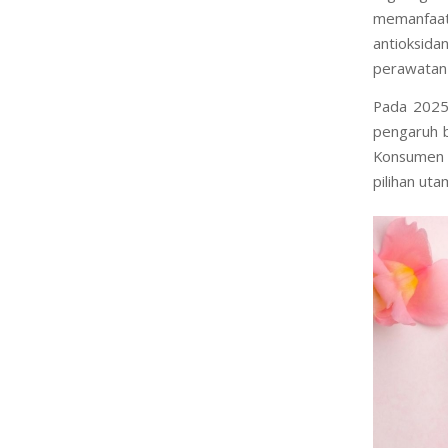
Pendekatan
lingkungan
memanfaatk
antioksid
perawatan 
Pada 2025,
pengaruh 
Konsumen t
pilihan ut