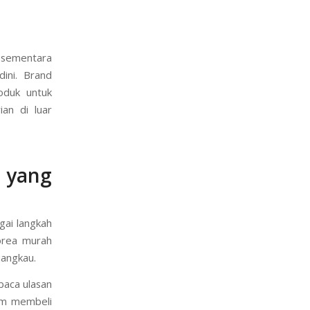
gai varian,
 terjangkau,
, sementara
ini. Brand
oduk untuk
an di luar
 yang
gai langkah
orea murah
jangkau.