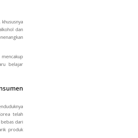
erawat yang
, khususnya
alkohol dan
enenangkan
g mencakup
ru belajar
onsumen
penduduknya
orea telah