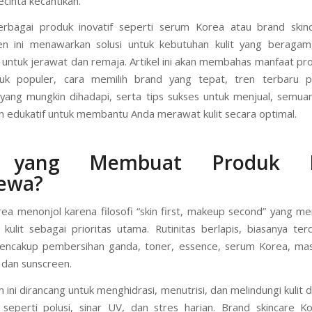
etik global, termasuk di Indonesia. Dikenal dengan pendekatan ho
an kesehatan kulit sebelum penggunaan makeup, tren ini menjadi
ecinta kecantikan.
rbagai produk inovatif seperti serum Korea atau brand skin
ren ini menawarkan solusi untuk kebutuhan kulit yang beraga
untuk jerawat dan remaja. Artikel ini akan membahas manfaat pr
duk populer, cara memilih brand yang tepat, tren terbaru 
yang mungkin dihadapi, serta tips sukses untuk menjual, semu
 edukatif untuk membantu Anda merawat kulit secara optimal.
 yang Membuat Produk K
mewa?
ea menonjol karena filosofi “skin first, makeup second” yang 
kulit sebagai prioritas utama. Rutinitas berlapis, biasanya terd
mencakup pembersihan ganda, toner, essence, serum Korea, mas
dan sunscreen.