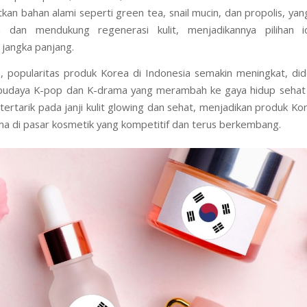
 ini dirancang untuk menghidrasi, menutrisi, dan melindungi kulit 
 seperti polusi, sinar UV, dan stres harian. Brand skincare K
an bahan alami seperti green tea, snail mucin, dan propolis, yan
an dan mendukung regenerasi kulit, menjadikannya pilihan i
jangka panjang.
 popularitas produk Korea di Indonesia semakin meningkat, di
budaya K-pop dan K-drama yang merambah ke gaya hidup sehat d
ertarik pada janji kulit glowing dan sehat, menjadikan produk Ko
ama di pasar kosmetik yang kompetitif dan terus berkembang.