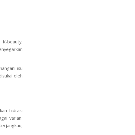
 bebas dari
rik produk
 K-beauty,
menyegarkan
nangani isu
isukai oleh
an hidrasi