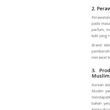
pori-pori 
membande
2. Per
Perawatan 
pada masa 
parfum, m
kulit yang r
Brand ski
pembersih
merawat ku
3. Pro
Muslim
Korean ski
Muslim ya