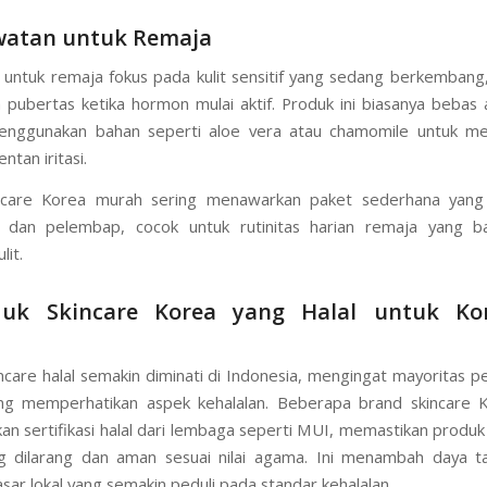
tanpa menyumbatnya, memberikan solusi efektif untuk masalah j
l.
awatan untuk Remaja
untuk remaja fokus pada kulit sensitif yang sedang berkembang
pubertas ketika hormon mulai aktif. Produk ini biasanya bebas 
enggunakan bahan seperti aloe vera atau chamomile untuk m
entan iritasi.
ncare Korea murah sering menawarkan paket sederhana yan
 dan pelembap, cocok untuk rutinitas harian remaja yang ba
lit.
duk Skincare Korea yang Halal untuk K
ncare halal semakin diminati di Indonesia, mengingat mayoritas 
ng memperhatikan aspek kehalalan. Beberapa brand skincare K