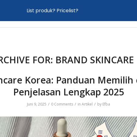
List produk? Pricelist?
Home
Proses Maklon
Produk
News
RCHIVE FOR:
BRAND SKINCARE
ncare Korea: Panduan Memilih
Penjelasan Lengkap 2025
/
/
/
Juni 9, 2025
0 Comments
in
Artikel
by
Efba