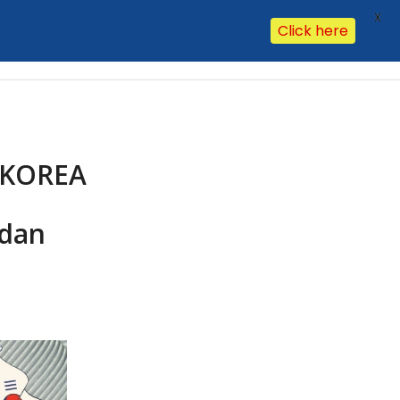
X
Click here
Our Clients
Our Office
Contact Us
Hasil Lab
FAQ
 KOREA
 dan