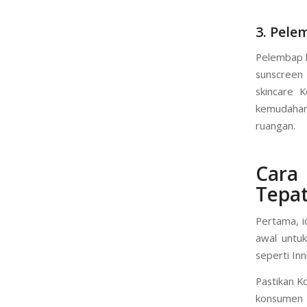
instan dan
seperti unt
cocok untuk
3. Pele
Pelembap b
sunscreen
skincare 
kemudahan
ruangan.
Cara
Tepa
Pertama, i
awal untu
seperti In