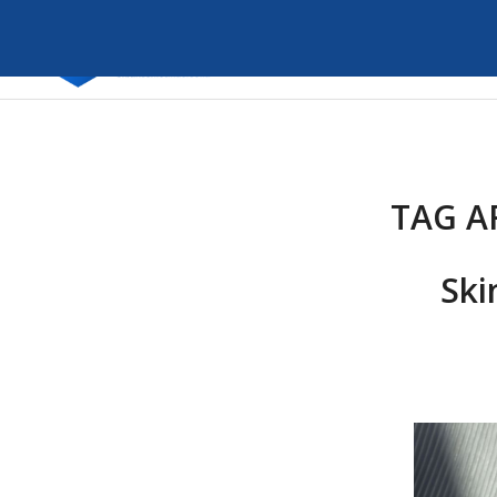
TAG A
Ski