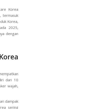
listik yang
 favorit di
care Korea
m, termasuk
oduk Korea,
pada 2025,
anya dengan
orea
menempatkan
iri dari 10
ker wajah,