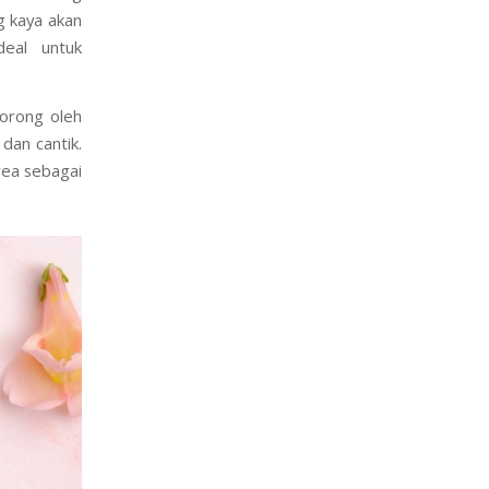
dari dampak
orea sering
g kaya akan
deal untuk
dorong oleh
an cantik.
rea sebagai