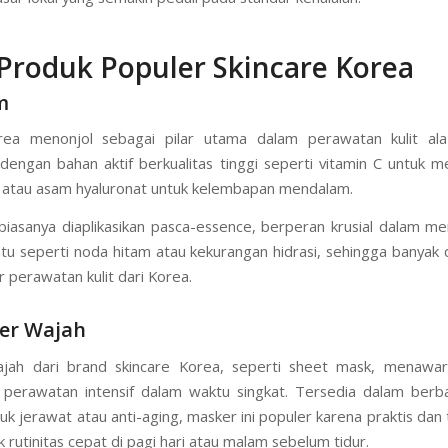
n sertifikasi halal dari lembaga seperti MUI, memastikan produk
g dilarang dan aman sesuai nilai agama. Ini menambah daya ta
sar lokal yang semakin peduli pada standar kehalalan.
 Produk Populer Skincare Korea
m
ea menonjol sebagai pilar utama dalam perawatan kulit ala
dengan bahan aktif berkualitas tinggi seperti vitamin C untuk 
t atau asam hyaluronat untuk kelembapan mendalam.
 biasanya diaplikasikan pasca-essence, berperan krusial dalam me
entu seperti noda hitam atau kekurangan hidrasi, sehingga banyak d
perawatan kulit dari Korea.
ker Wajah
jah dari brand skincare Korea, seperti sheet mask, menawark