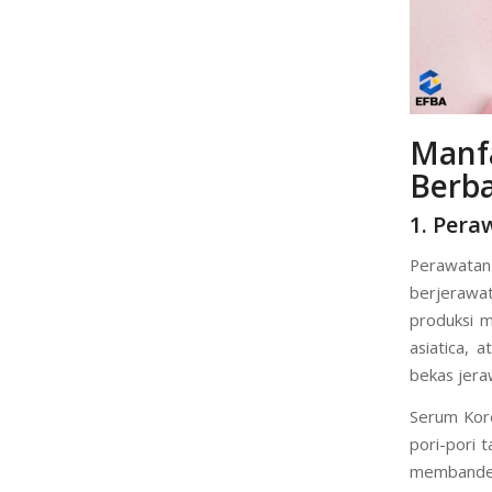
Manf
Berba
1. Pera
Perawatan
berjerawa
produksi m
asiatica,
bekas jera
Serum Kor