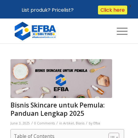
X
List produk? Pricelist?
Click here
Bisnis Skincare untuk Pemula:
Panduan Lengkap 2025
/
/
/
June 3, 2025
0 Comments
in
Artikel
,
Bisnis
by
Efba
Table of Contents