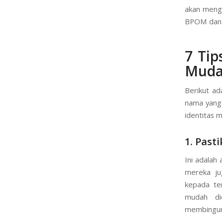
akan mengh
BPOM dan 
7 Ti
Muda
Berikut ad
nama yang 
identitas 
1. Pas
Ini adalah
mereka ju
kepada tem
mudah di
membingun