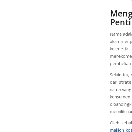
Meng
Penti
Nama adala
akan menja
kosmetik
merekomen
pembelian.
Selain itu
dari strat
nama yang 
konsumen 
dibandingk
memilih na
Oleh seba
maklon ko