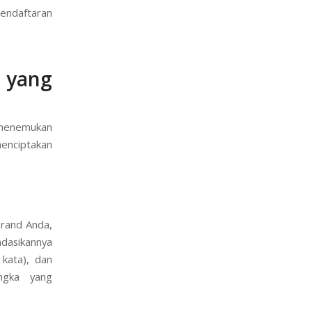
pendaftaran
 yang
k menemukan
menciptakan
brand Anda,
dasikannya
 kata), dan
ngka yang