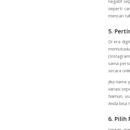
negatif se
seperti ca
mencari ta
5. Pert
Di era dig
memutuska
(Instagram
sama pers
secara onli
Jika nama 
variasi sep
Namun, usa
Anda bisa 
6. Pili
Jangan mem