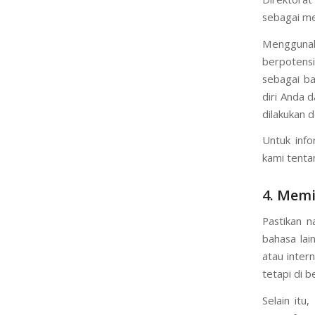
sebagai mer
Menggunaka
berpotens
sebagai ba
diri Anda 
dilakukan 
Untuk info
kami tent
4. Memi
Pastikan n
bahasa lai
atau inter
tetapi di 
Selain itu