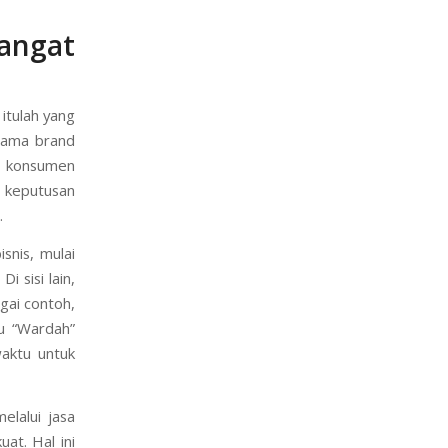
angat
itulah yang
 nama brand
 konsumen
 keputusan
.
snis, mulai
 sisi lain,
gai contoh,
u “Wardah”
waktu untuk
lalui jasa
at. Hal ini