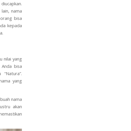
 diucapkan.
 lain, nama
 orang bisa
Anda kepada
a.
 nilai yang
, Anda bisa
 “Natura”.
 nama yang
Sebuah nama
ustru akan
 memastikan