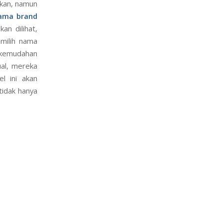
kkan, namun
ama brand
an dilihat,
milih nama
kemudahan
ual, mereka
l ini akan
tidak hanya