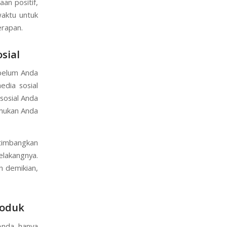
an positif,
waktu untuk
erapan.
sial
ebelum Anda
dia sosial
sosial Anda
mukan Anda
rtimbangkan
belakangnya.
n demikian,
roduk
 Anda hanya