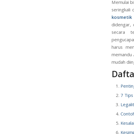
Memulai bi
seringkali
kosmetik
didengar,
secara t
pengucapan
harus men
memandu An
mudah diin
Daftar
Penti
7 Tips
Legal
Conto
Kesal
Kesim