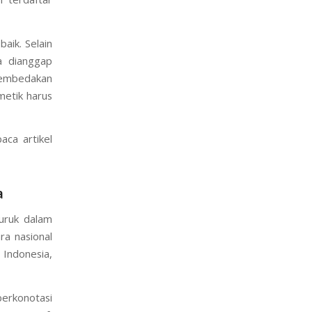
aik. Selain
a dianggap
 membedakan
metik harus
aca artikel
a
buruk dalam
ra nasional
 Indonesia,
berkonotasi