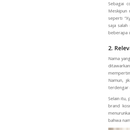
Sebagai co
Meskipun m
seperti “X
saja salah
beberapa o
2. Rele
Nama yang 
ditawarkan
mempertim
Namun, ji
terdengar 
Selain itu
brand kos
menurunkan
bahwa nama 