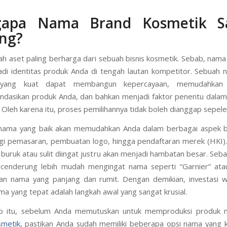
apa Nama Brand Kosmetik S
ng?
h aset paling berharga dari sebuah bisnis kosmetik. Sebab, nama 
di identitas produk Anda di tengah lautan kompetitor. Sebuah
 yang kuat dapat membangun kepercayaan, memudahkan
dasikan produk Anda, dan bahkan menjadi faktor penentu dalam
 Oleh karena itu, proses pemilihannya tidak boleh dianggap sepele
, nama yang baik akan memudahkan Anda dalam berbagai aspek bi
egi pemasaran, pembuatan logo, hingga pendaftaran merek (HKI). Di
buruk atau sulit diingat justru akan menjadi hambatan besar. Seba
cenderung lebih mudah mengingat nama seperti “Garnier” ata
an nama yang panjang dan rumit. Dengan demikian, investasi 
ma yang tepat adalah langkah awal yang sangat krusial.
b itu, sebelum Anda memutuskan untuk memproduksi produk me
smetik
, pastikan Anda sudah memiliki beberapa opsi nama yang ku