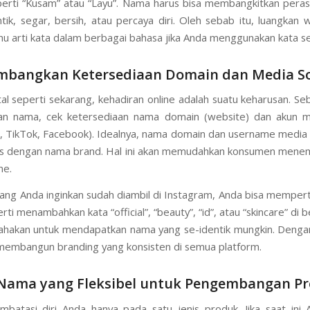
perti “Kusam” atau “Layu”. Nama harus bisa membangkitkan perasa
ntik, segar, bersih, atau percaya diri. Oleh sebab itu, luangkan 
hu arti kata dalam berbagai bahasa jika Anda menggunakan kata s
imbangkan Ketersediaan Domain dan Media So
ital seperti sekarang, kehadiran online adalah suatu keharusan. S
n nama, cek ketersediaan nama domain (website) dan akun me
, TikTok, Facebook). Idealnya, nama domain dan username media 
is dengan nama brand. Hal ini akan memudahkan konsumen mene
ne.
yang Anda inginkan sudah diambil di Instagram, Anda bisa mempe
erti menambahkan kata “official”, “beauty”, “id”, atau “skincare” di 
hakan untuk mendapatkan nama yang se-identik mungkin. Denga
membangun branding yang konsisten di semua platform.
h Nama yang Fleksibel untuk Pengembangan P
batasi diri Anda hanya pada satu jenis produk. Jika saat ini