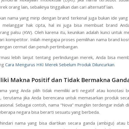
ek orang lain, sebaiknya tinggalkan dan cari alternatif lain.
n nama yang mirip dengan brand terkenal juga bukan ide yang b
i melanggar hak cipta, hal ini juga bisa membuat brand And
rang palsu (KW). Oleh karena itu, keunikan adalah kunci untuk
dari kompetitor. Inilah mengapa proses pemilihan nama brand kos
dengan cermat dan penuh pertimbangan.
rmasi lebih lanjut tentang perlindungan merek, Anda bisa memb
ang
Cara Mengurus HKI Merek Sebelum Produk Diluncurkan
.
liki Makna Positif dan Tidak Bermakna Gand
ama yang Anda pilih tidak memiliki arti negatif atau konotasi 
n, terutama jika Anda berencana untuk memasarkan produk seca
nasional. Sebagai contoh, nama “Nova” mungkin terdengar indah di
beberapa negara bisa berarti sesuatu yang berbeda.
, hindari nama yang bisa diartikan secara ganda (ambigu) atau 