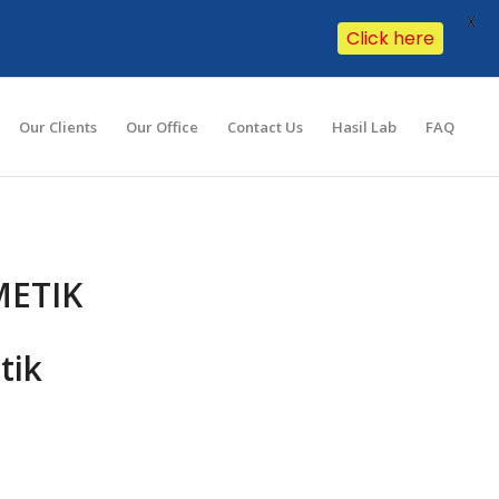
X
Click here
Our Clients
Our Office
Contact Us
Hasil Lab
FAQ
ETIK
tik