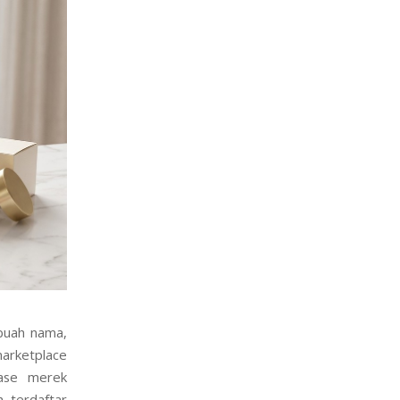
ebuah nama,
marketplace
base merek
h terdaftar