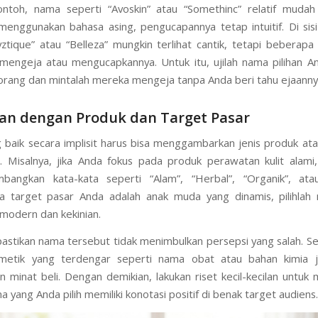
ntoh, nama seperti “Avoskin” atau “Somethinc” relatif mudah
enggunakan bahasa asing, pengucapannya tetap intuitif. Di sisi
yztique” atau “Belleza” mungkin terlihat cantik, tetapi beberapa
 mengeja atau mengucapkannya. Untuk itu, ujilah nama pilihan 
rang dan mintalah mereka mengeja tanpa Anda beri tahu ejaanny
van dengan Produk dan Target Pasar
baik secara implisit harus bisa menggambarkan jenis produk atau
. Misalnya, jika Anda fokus pada produk perawatan kulit alami
bangkan kata-kata seperti “Alam”, “Herbal”, “Organik”, atau
ka target pasar Anda adalah anak muda yang dinamis, pilihlah
modern dan kekinian.
, pastikan nama tersebut tidak menimbulkan persepsi yang salah. 
metik yang terdengar seperti nama obat atau bahan kimia j
 minat beli. Dengan demikian, lakukan riset kecil-kecilan untuk
yang Anda pilih memiliki konotasi positif di benak target audiens.