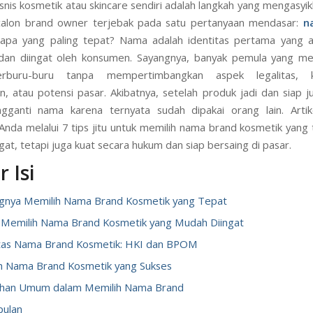
snis kosmetik atau skincare sendiri adalah langkah yang mengasyi
 calon brand owner terjebak pada satu pertanyaan mendasar:
n
apa yang paling tepat? Nama adalah identitas pertama yang ak
 dan diingat oleh konsumen. Sayangnya, banyak pemula yang me
erburu-buru tanpa mempertimbangkan aspek legalitas, 
, atau potensi pasar. Akibatnya, setelah produk jadi dan siap j
gganti nama karena ternyata sudah dipakai orang lain. Artike
da melalui 7 tips jitu untuk memilih nama brand kosmetik yang 
gat, tetapi juga kuat secara hukum dan siap bersaing di pasar.
 Isi
ngnya Memilih Nama Brand Kosmetik yang Tepat
 Memilih Nama Brand Kosmetik yang Mudah Diingat
itas Nama Brand Kosmetik: HKI dan BPOM
h Nama Brand Kosmetik yang Sukses
ahan Umum dalam Memilih Nama Brand
pulan