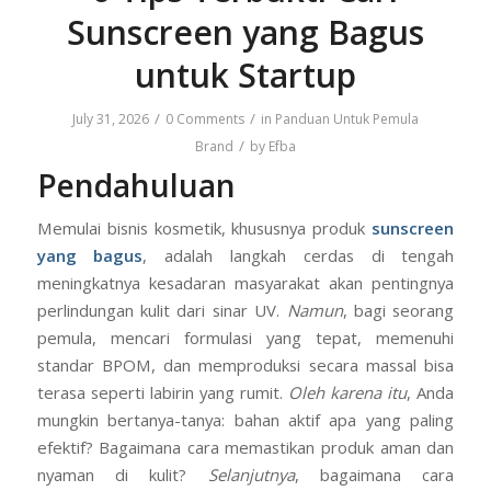
6 Tips Terbukti Cari
Sunscreen yang Bagus
untuk Startup
/
/
July 31, 2026
0 Comments
in
Panduan Untuk Pemula
/
Brand
by
Efba
Pendahuluan
Memulai bisnis kosmetik, khususnya produk
sunscreen
yang bagus
, adalah langkah cerdas di tengah
meningkatnya kesadaran masyarakat akan pentingnya
perlindungan kulit dari sinar UV.
Namun
, bagi seorang
pemula, mencari formulasi yang tepat, memenuhi
standar BPOM, dan memproduksi secara massal bisa
terasa seperti labirin yang rumit.
Oleh karena itu
, Anda
mungkin bertanya-tanya: bahan aktif apa yang paling