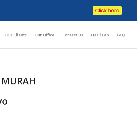
X
Click here
Our Clients
Our Office
Contact Us
Hasil Lab
FAQ
E MURAH
yo