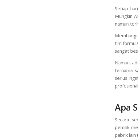
Setiap har
Mungkin An
namun terh
Membangun
tim formul
sangat bes
Namun, ada
ternama sa
serius ing
profesiona
Apa S
Secara se
pemilik me
pabrik lai