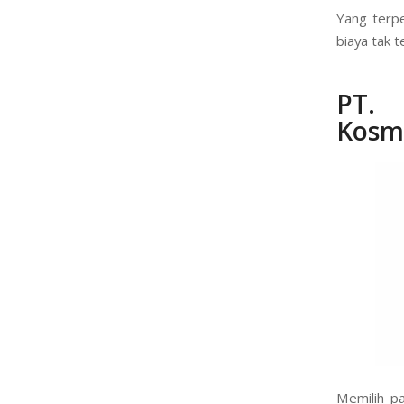
Yang terpe
biaya tak t
PT. 
Kosme
Memilih p