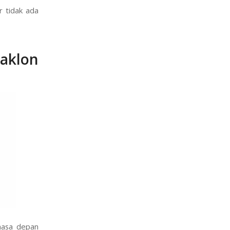
r tidak ada
aklon
masa depan