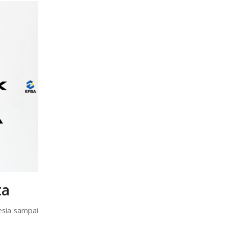
ta
esia sampai