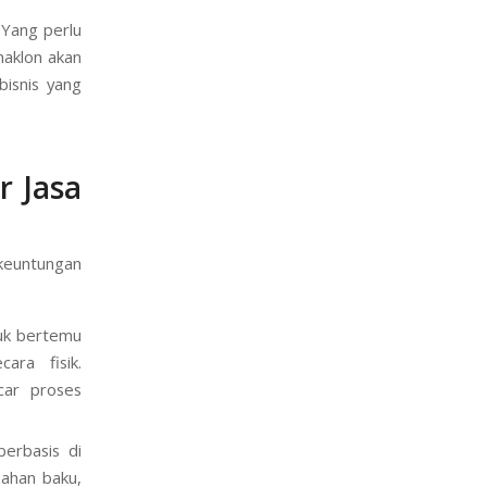
 Yang perlu
maklon akan
bisnis yang
r Jasa
 keuntungan
uk bertemu
ara fisik.
car proses
erbasis di
bahan baku,