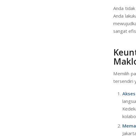
Anda tidak
Anda lakuk
mewujudkan
sangat efi
Keunt
Maklo
Memilih pa
tersendiri 
Akses
langs
Kedek
kolabo
Memah
Jakart