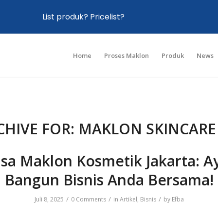
List produk? Pricelist?
Home
Proses Maklon
Produk
News
CHIVE FOR:
MAKLON SKINCAR
asa Maklon Kosmetik Jakarta: A
Bangun Bisnis Anda Bersama!
/
/
/
Juli 8, 2025
0 Comments
in
Artikel
,
Bisnis
by
Efba