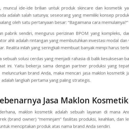
i, muncul ide-ide brilian untuk produk skincare dan kosmetik yan
da adalah salah satunya; seseorang yang memiliki konsep produk 
alang oleh satu pertanyaan besar: “Bagaimana cara memulainya?”
 pabrik sendiri, mengurus perizinan BPOM yang kompleks, da
ator ahli adalah rintangan yang membutuhkan investasi modal dan
ar. Realita inilah yang seringkali membuat banyak mimpi harus terk
 sebuah solusi cerdas yang menjadi rahasia di balik kesuksesan b
at ini. Yaitu bekerja sama dengan partner produksi yang tepat
in meluncurkan brand Anda, maka mencari jasa maklon kosmetik J
l adalah langkah pertama yang paling strategis.
ebenarnya Jasa Maklon Kosmetik 
derhana, maklon kosmetik adalah sebuah layanan di mana An
rek (brand owner) “meminjam” fasilitas produksi, keahlian, dan leg
n untuk menciptakan produk atas nama brand Anda sendiri.