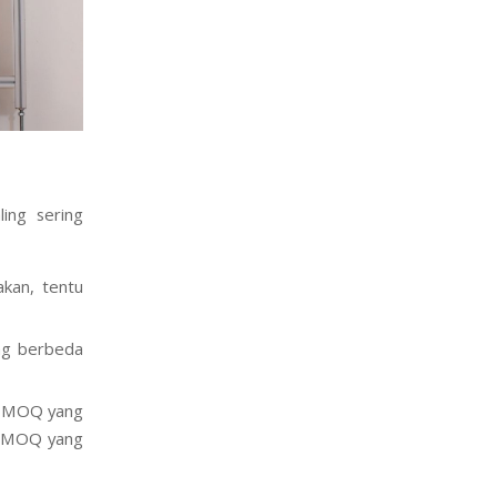
ing sering
kan, tentu
ng berbeda
an MOQ yang
n MOQ yang