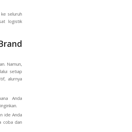
 ke seluruh
at logistik
rand
a
kan. Namun,
lui setiap
if, alurnya
mana Anda
inginkan.
n ide Anda
a coba dan