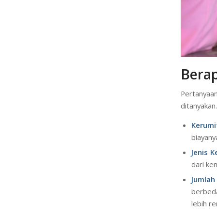
Berap
Pertanyaa
ditanyakan
Kerumi
biayanya
Jenis 
dari ke
Jumlah
berbed
lebih r