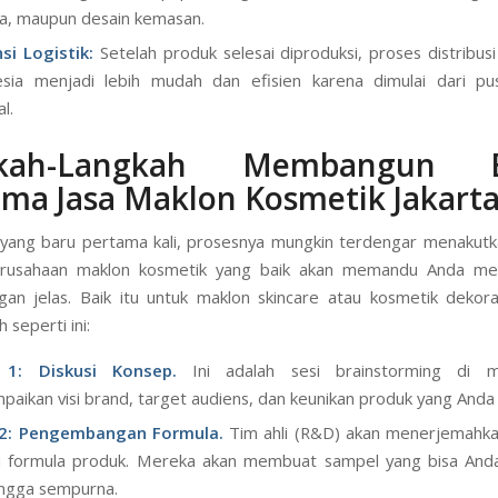
a, maupun desain kemasan.
nsi Logistik:
Setelah produk selesai diproduksi, proses distribusi
sia menjadi lebih mudah dan efisien karena dimulai dari pus
l.
gkah-Langkah Membangun B
ama Jasa Maklon
Kosmetik Jakart
yang baru pertama kali, prosesnya mungkin terdengar menakut
rusahaan maklon kosmetik yang baik akan memandu Anda mela
an jelas. Baik itu untuk maklon skincare atau kosmetik dekorat
 seperti ini:
1: Diskusi Konsep.
Ini adalah sesi brainstorming di 
aikan visi brand, target audiens, dan keunikan produk yang Anda 
2: Pengembangan Formula.
Tim ahli (R&D) akan menerjemahka
i formula produk. Mereka akan membuat sampel yang bisa And
hingga sempurna.