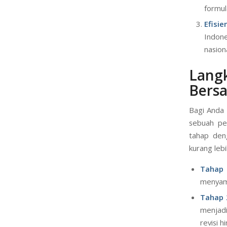
formul
Efisie
Indone
nasiona
Lan
Bers
Bagi Anda 
sebuah pe
tahap deng
kurang lebih
Tahap 
menyamp
Tahap 
menjad
revisi 