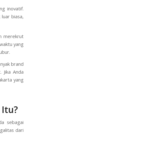
g inovatif.
luar biasa,
n merekrut
 waktu yang
ubur.
anyak brand
. Jika Anda
akarta yang
Itu?
da sebagai
alitas dari