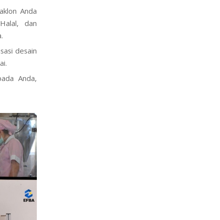
maklon Anda
Halal, dan
.
sasi desain
i.
pada Anda,