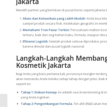
Keuntungan Strategis Memil
Jakarta
Memilih partner yang berlokasi di pusat bisnis seperti Jakarta
Akses dan Komunikasi yang Lebih Mudah:
Anda bisa leb
sampel produk secara fisik. Kedekatan geografis ini m
Memahami Tren Pasar Terkini:
Perusahaan maklon kosmet
terbaru, baik dari segi bahan baku, formula, maupun des
Efisiensi Logistik:
Setelah produk selesai diproduksi, pros
karena dimulai dari pusat logistik nasional.
Langkah-Langkah Membangu
Kosmetik Jakarta
Bagi Anda yang baru pertama kali, prosesnya mungkin terde
akan memandu Anda melalui setiap tahap dengan jelas. Baik it
seperti ini:
Cara Membuat Kulit
Putih & Glowing