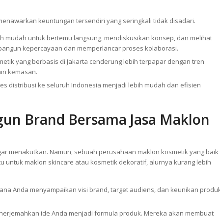
ih Partner Jasa Maklon Kosmeti
 menawarkan keuntungan tersendiri yang seringkali tidak disadari.
ih mudah untuk bertemu langsung, mendiskusikan konsep, dan melihat
embangun kepercayaan dan memperlancar proses kolaborasi.
ik yang berbasis di Jakarta cenderung lebih terpapar dengan tren
ain kemasan.
es distribusi ke seluruh Indonesia menjadi lebih mudah dan efisien
n Brand Bersama Jasa Maklon
ngar menakutkan. Namun, sebuah perusahaan maklon kosmetik yang baik
u untuk maklon skincare atau kosmetik dekoratif, alurnya kurang lebih