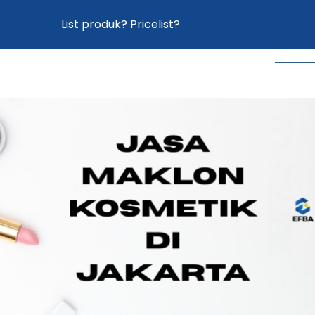
List produk? Pricelist?
Home
Proses Maklon
Produk
News