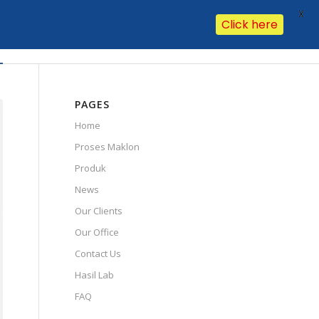
X
Click here
Our Clients
Our Office
Contact Us
Hasil Lab
FAQ
PAGES
Home
Proses Maklon
Produk
News
Our Clients
Our Office
Contact Us