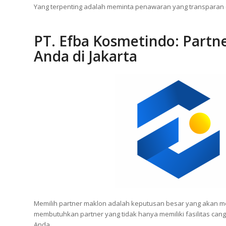
Jumlah Pesanan Minimum (MOQ):
Setiap perusahaan mem
opsi maklon skincare murah dengan MOQ yang lebih renda
Yang terpenting adalah meminta penawaran yang transparan dan
PT. Efba Kosmetindo
: Part
Anda di Jakarta