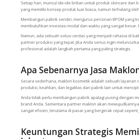
Jakarta bukan hanya pusat bisnis, tetapi juga pusat tren keca
yang bervariatif.
Setiap hari, muncul ide-ide brilian untuk produk skincare dan
yang memiliki konsep produk luar biasa, namun terhalang ol
Membangun pabrik sendiri, mengurus perizinan BPOM yang kom
membutuhkan investasi modal dan waktu yang sangat besar. Re
Namun, ada sebuah solusi cerdas yang menjadi rahasia di bal
partner produksi yang tepat. Jika Anda serius ingin meluncur
profesional adalah langkah pertama yang paling strategis.
Apa Sebenarnya Jasa Maklon
Secara sederhana, maklon kosmetik adalah sebuah layanan di
produksi, keahlian, dan legalitas dari pabrik lain untuk menc
Anda tidak perlu membangun pabrik apalagi pusing dengan me
brand Anda. Sementara partner maklon akan mewujudkannya me
sangat efisien, terutama di pasar yang bergerak cepat seperti 