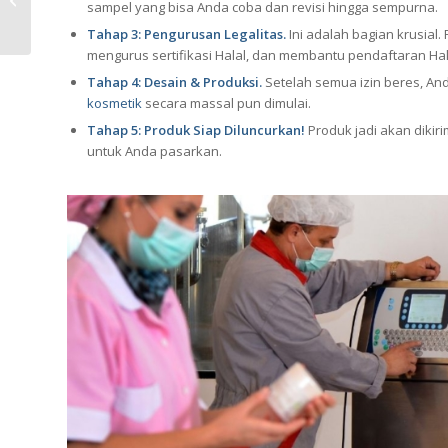
Tahap 1: Diskusi Konsep.
Ini adalah sesi brainstorming di
Permanen
yang Anda inginkan.
Tahap 2: Pengembangan Formula.
Tim ahli (R&D) akan m
sampel yang bisa Anda coba dan revisi hingga sempurna.
Tahap 3: Pengurusan Legalitas.
Ini adalah bagian krusia
mengurus sertifikasi Halal, dan membantu pendaftaran Hak
Tahap 4: Desain & Produksi.
Setelah semua izin beres, And
kosmetik
secara massal pun dimulai.
Tahap 5: Produk Siap Diluncurkan!
Produk jadi akan diki
untuk Anda pasarkan.