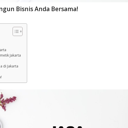
angun Bisnis Anda Bersama!
arta
etik Jakarta
 di Jakarta
a!