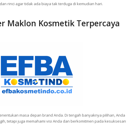
iliki kebijakan MOQ yang berbeda. Banyak yang menawarkan
h, cocok untuk UMKM yang baru memulai.
 rinci agar tidak ada biaya tak terduga di kemudian hari.
ner Maklon Kosmetik Terpercaya