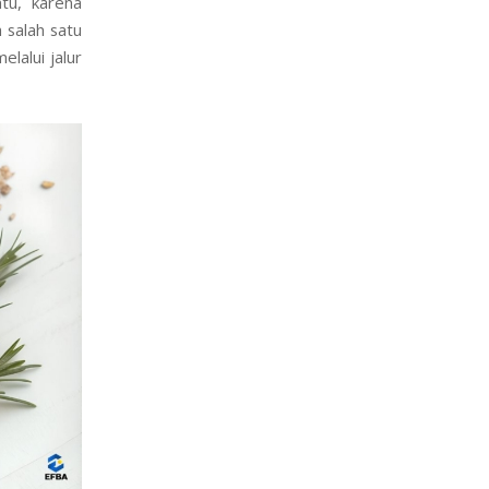
an. Bekerja
tu, karena
 salah satu
lalui jalur