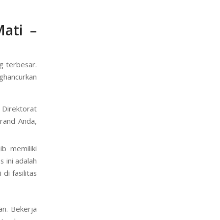
bilitas dan
tomisasinya
ginkan. Ini
Mati –
g terbesar.
nghancurkan
Direktorat
 brand Anda,
ib memiliki
 ini adalah
i fasilitas