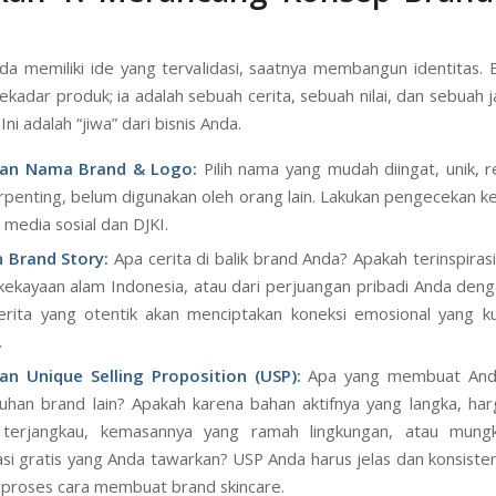
kah 1: Merancang Konsep Brand
da memiliki ide yang tervalidasi, saatnya membangun identitas.
sekadar produk; ia adalah sebuah cerita, sebuah nilai, dan sebuah 
ni adalah “jiwa” dari bisnis Anda.
an Nama Brand & Logo:
Pilih nama yang mudah diingat, unik, r
rpenting, belum digunakan oleh orang lain. Lakukan pengecekan k
 media sosial dan DJKI.
 Brand Story:
Apa cerita di balik brand Anda? Apakah terinspirasi
kekayaan alam Indonesia, atau dari perjuangan pribadi Anda den
Cerita yang otentik akan menciptakan koneksi emosional yang 
.
an Unique Selling Proposition (USP):
Apa yang membuat And
luhan brand lain? Apakah karena bahan aktifnya yang langka, ha