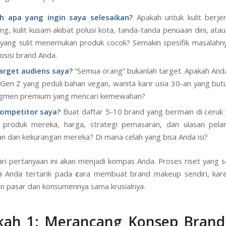
ektif.
ngan bertanya pada diri sendiri:
h apa yang ingin saya selesaikan?
Apakah untuk kulit berje
g, kulit kusam akibat polusi kota, tanda-tanda penuaan dini, atau 
f yang sulit menemukan produk cocok? Semakin spesifik masalahn
osisi brand Anda.
arget audiens saya?
“Semua orang” bukanlah target. Apakah An
Gen Z yang peduli bahan vegan, wanita karir usia 30-an yang butuh
egmen premium yang mencari kemewahan?
kompetitor saya?
Buat daftar 5-10 brand yang bermain di ceruk
i produk mereka, harga, strategi pemasaran, dan ulasan pela
an dan kekurangan mereka? Di mana celah yang bisa Anda isi?
ri pertanyaan ini akan menjadi kompas Anda. Proses riset yang sol
ka Anda tertarik pada
c
ara membuat brand makeup sendiri, kare
 pasar dan konsumennya sama krusialnya.