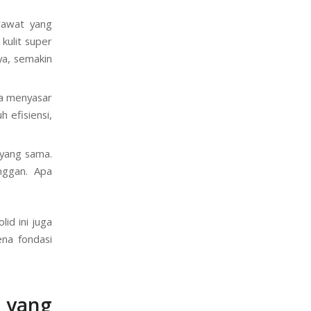
rawat yang
kulit super
ya, semakin
da menyasar
 efisiensi,
 yang sama.
nggan. Apa
id ini juga
na fondasi