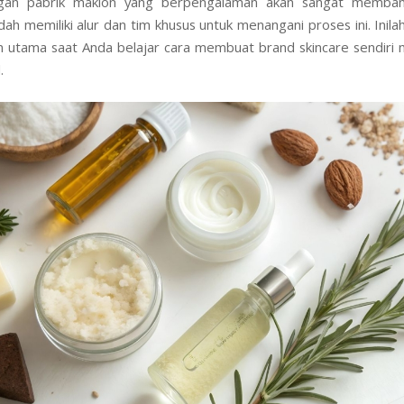
egalitas ini bisa sangat rumit dan memakan waktu berbulan-bul
an pabrik maklon yang berpengalaman akan sangat memban
ah memiliki alur dan tim khusus untuk menangani proses ini. Inilah
 utama saat Anda belajar cara membuat brand skincare sendiri me
.