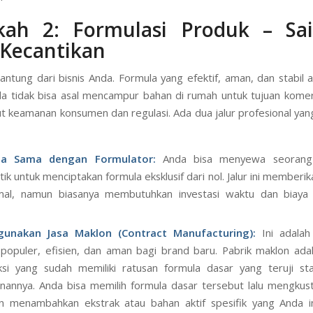
 terjangkau, kemasannya yang ramah lingkungan, atau mungk
asi gratis yang Anda tawarkan? USP Anda harus jelas dan konsisten.
ri proses cara membuat brand skincare.
kah 2: Formulasi Produk – Sai
 Kecantikan
jantung dari bisnis Anda. Formula yang efektif, aman, dan stabil 
a tidak bisa asal mencampur bahan di rumah untuk tujuan komer
 keamanan konsumen dan regulasi. Ada dua jalur profesional yan
ja Sama dengan Formulator:
Anda bisa menyewa seorang a
ik untuk menciptakan formula eksklusif dari nol. Jalur ini memberi
mal, namun biasanya membutuhkan investasi waktu dan biaya 
gunakan
Jasa Maklon
(Contract Manufacturing):
Ini adalah
 populer, efisien, dan aman bagi brand baru. Pabrik maklon ada