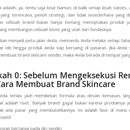
 dan produk yang inovatif. Fenomena ini telah menginspirasi b
mimpi dan bertanya, “Bagaimana cara membuat brand skincar
a juga sukses di industri ini?”
 adalah, ya, tentu saja bisa! Namun, di balik setiap kisah sukses,
 yang terencana, penuh strategi, dan tidak sesederhana yang d
 sebuah brand bukan hanya tentang menciptakan produk y
tang membangun sebuah bisnis yang utuh dari fondasinya.
i akan menjadi peta jalan Anda, memandu Anda melalui setiap tahap
ar ide hingga produk Anda siap bersaing di pasaran. Jika Anda s
membuat brand skincare sendiri, maka Anda berada di tempat yang
kah 0: Sebelum Mengeksekusi Re
Cara Membuat Brand Skincare
da terlalu jauh memikirkan formula atau desain kemasan, lan
l adalah riset. Banyak brand gagal bukan karena produknya je
dak ada pasar yang membutuhkannya. Ini adalah fase di mana 