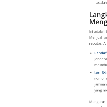
produk
keaman
dengan
adalah
Langk
Meng
Ini adalah
Menjual pr
reputasi A
Pendaf
Jendera
melindun
Izin E
nomor n
jaminan
yang me