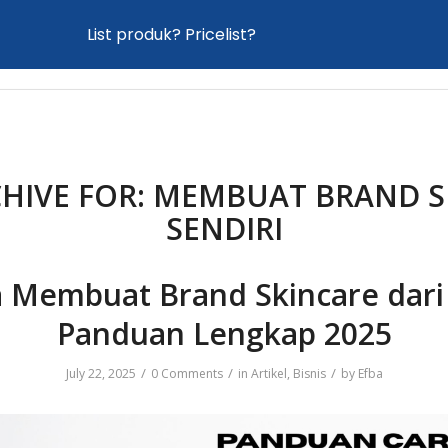
List produk? Pricelist?
Home
Proses Maklon
Produk
News
HIVE FOR:
MEMBUAT BRAND S
SENDIRI
 Membuat Brand Skincare dari
Panduan Lengkap 2025
/
/
/
July 22, 2025
0 Comments
in
Artikel
,
Bisnis
by
Efba