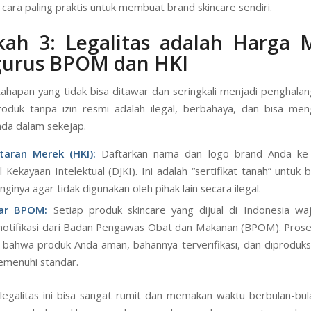
si yang sudah memiliki ratusan formula dasar yang teruji sta
annya. Anda bisa memilih formula dasar tersebut lalu mengkus
 menambahkan ekstrak atau bahan aktif spesifik yang Anda in
 cara paling praktis untuk membuat brand skincare sendiri.
ah 3: Legalitas adalah Harga 
urus BPOM dan HKI
 tahapan yang tidak bisa ditawar dan seringkali menjadi penghalan
oduk tanpa izin resmi adalah ilegal, berbahaya, dan bisa me
nda dalam sekejap.
taran Merek (HKI):
Daftarkan nama dan logo brand Anda ke 
l Kekayaan Intelektual (DJKI). Ini adalah “sertifikat tanah” untuk
ginya agar tidak digunakan oleh pihak lain secara ilegal.
dar BPOM:
Setiap produk skincare yang dijual di Indonesia waj
otifikasi dari Badan Pengawas Obat dan Makanan (BPOM). Proses
 bahwa produk Anda aman, bahannya terverifikasi, dan diproduksi d
menuhi standar.