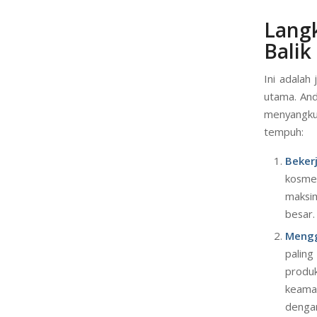
sangat
konsult
inti da
Lang
Balik
Ini adalah 
utama. And
menyangkut
tempuh:
Beker
kosmet
maksi
besar.
Meng
paling