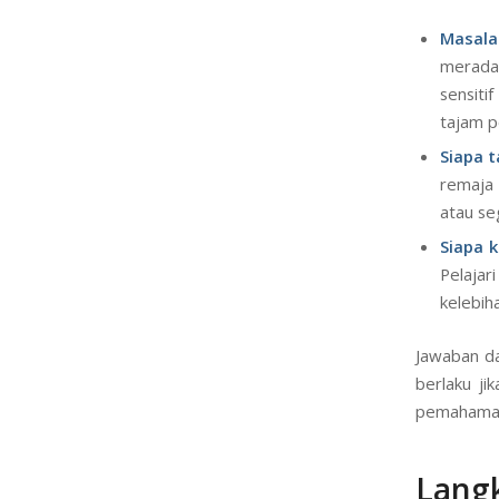
menjadi det
Mulailah de
Masala
meradan
sensiti
tajam p
Siapa t
remaja 
atau s
Siapa 
Pelajar
kelebih
Jawaban da
berlaku ji
pemahaman