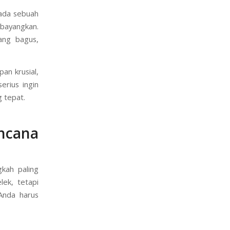
anyak orang
e sendiri?
 ada sebuah
ibayangkan.
ang bagus,
an krusial,
erius ingin
 tepat.
ncana
gkah paling
lek, tetapi
Anda harus