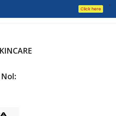
X
Click here
Our Clients
Our Office
Contact Us
Hasil Lab
FAQ
KINCARE
 Nol: