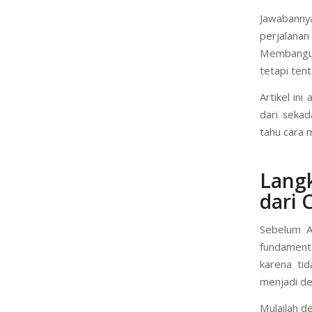
yang segar
untuk ber
Bisakah say
Jawabannya
perjalanan
Membangun
tetapi ten
Artikel in
dari sekad
tahu cara 
Lang
dari 
Sebelum An
fundamenta
karena ti