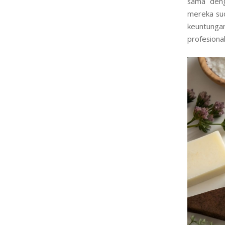
Mengurus l
sama deng
mereka sud
keuntungan
profesional