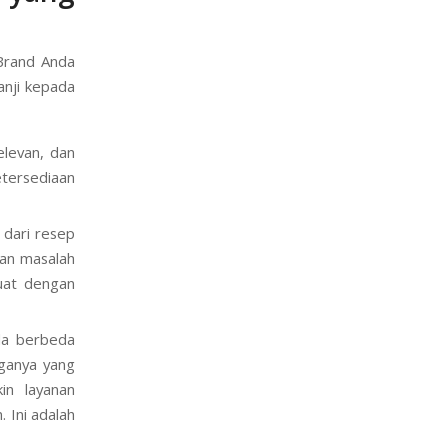
 yang
 Brand Anda
janji kepada
elevan, dan
etersediaan
 dari resep
gan masalah
kuat dengan
a berbeda
rganya yang