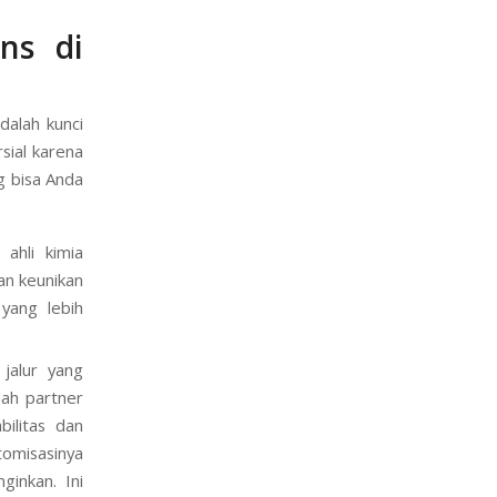
in layanan
 Ini adalah
ns di
adalah kunci
sial karena
g bisa Anda
hli kimia
kan keunikan
yang lebih
 jalur yang
lah partner