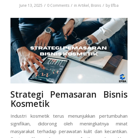
/
/
/
June 13, 2025
0 Comments
in
Artikel
,
Bisnis
by
Efba
Strategi Pemasaran Bisnis
Kosmetik
Industri kosmetik terus menunjukkan pertumbuhan
signifikan, didorong oleh meningkatnya minat
masyarakat terhadap perawatan kulit dan kecantikan.