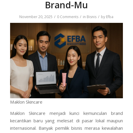
Brand-Mu
/
/
/
November 20, 2025
0 Comments
in
Bisnis
by
Efba
Maklon Skincare
Maklon Skincare menjadi kunci kemunculan brand
kecantikan baru yang melesat di pasar lokal maupun
internasional. Banyak pemilik bisnis merasa kewalahan