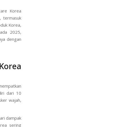
listik yang
 favorit di
care Korea
m, termasuk
oduk Korea,
pada 2025,
anya dengan
orea
menempatkan
iri dari 10
ker wajah,