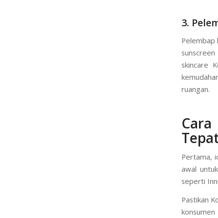
instan dan
seperti unt
cocok untuk
3. Pele
Pelembap b
sunscreen
skincare 
kemudahan
ruangan.
Cara
Tepa
Pertama, i
awal untu
seperti In