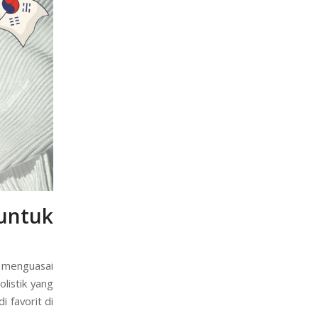
untuk
s menguasai