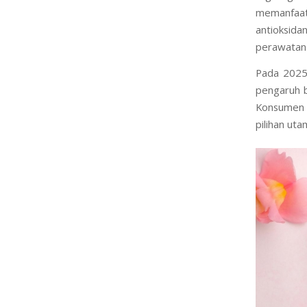
Pendekatan
lingkungan
memanfaatk
antioksid
perawatan 
Pada 2025,
pengaruh 
Konsumen t
pilihan ut