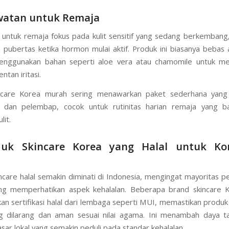
tanpa menyumbatnya, memberikan solusi efektif untuk masalah j
l.
awatan untuk Remaja
untuk remaja fokus pada kulit sensitif yang sedang berkembang
pubertas ketika hormon mulai aktif. Produk ini biasanya bebas 
enggunakan bahan seperti aloe vera atau chamomile untuk m
entan iritasi.
ncare Korea murah sering menawarkan paket sederhana yan
 dan pelembap, cocok untuk rutinitas harian remaja yang ba
lit.
duk Skincare Korea yang Halal untuk K
ncare halal semakin diminati di Indonesia, mengingat mayoritas 
ng memperhatikan aspek kehalalan. Beberapa brand skincare K