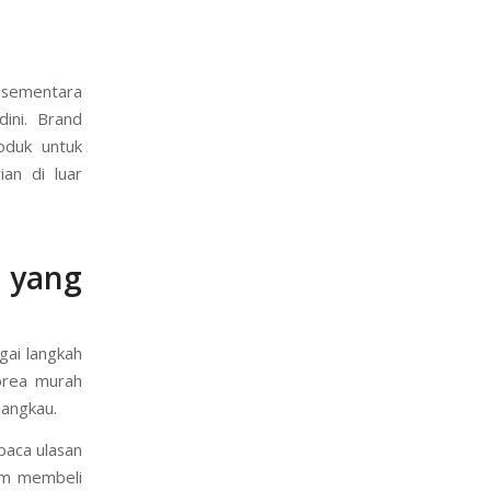
gai varian,
 terjangkau,
, sementara
ini. Brand
oduk untuk
an di luar
 yang
gai langkah
orea murah
jangkau.