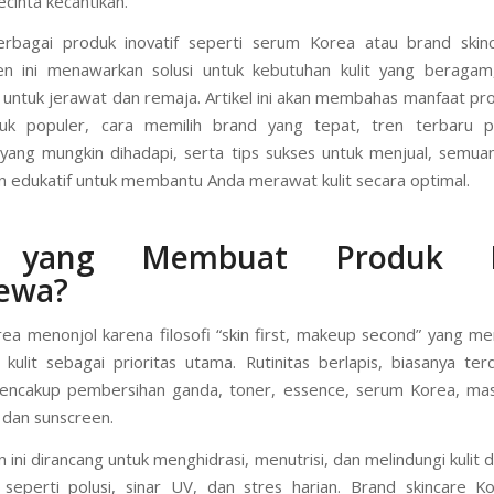
etik global, termasuk di Indonesia. Dikenal dengan pendekatan ho
an kesehatan kulit sebelum penggunaan makeup, tren ini menjadi
ecinta kecantikan.
rbagai produk inovatif seperti serum Korea atau brand skin
ren ini menawarkan solusi untuk kebutuhan kulit yang beraga
untuk jerawat dan remaja. Artikel ini akan membahas manfaat pr
duk populer, cara memilih brand yang tepat, tren terbaru 
yang mungkin dihadapi, serta tips sukses untuk menjual, semu
 edukatif untuk membantu Anda merawat kulit secara optimal.
 yang Membuat Produk K
mewa?
ea menonjol karena filosofi “skin first, makeup second” yang 
kulit sebagai prioritas utama. Rutinitas berlapis, biasanya terd
mencakup pembersihan ganda, toner, essence, serum Korea, mas
dan sunscreen.