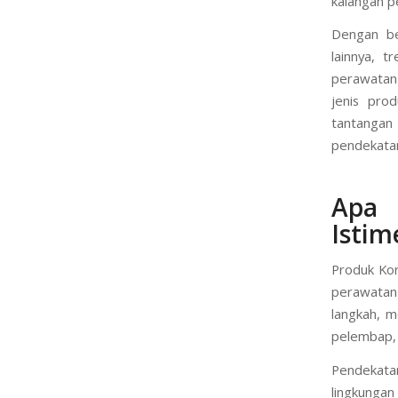
dunia kosm
mengutamak
kalangan p
Dengan be
lainnya, t
perawatan 
jenis pro
tantangan 
pendekatan
Apa
Isti
Produk Kor
perawatan 
langkah, 
pelembap, 