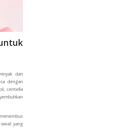
untuk
minyak dan
asa dengan
l, centella
nyembuhkan
u menembus