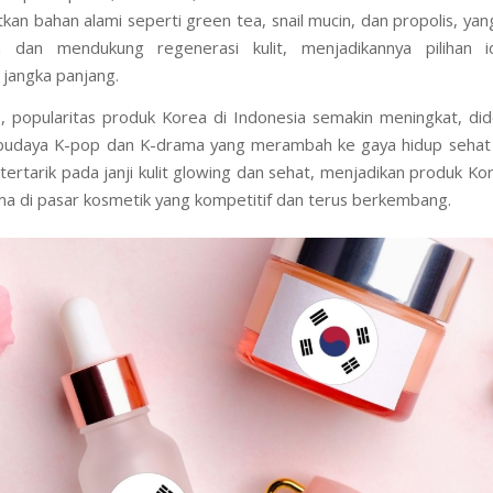
 ini dirancang untuk menghidrasi, menutrisi, dan melindungi kulit 
 seperti polusi, sinar UV, dan stres harian. Brand skincare K
an bahan alami seperti green tea, snail mucin, dan propolis, yan
an dan mendukung regenerasi kulit, menjadikannya pilihan i
jangka panjang.
 popularitas produk Korea di Indonesia semakin meningkat, di
budaya K-pop dan K-drama yang merambah ke gaya hidup sehat d
ertarik pada janji kulit glowing dan sehat, menjadikan produk Ko
ama di pasar kosmetik yang kompetitif dan terus berkembang.