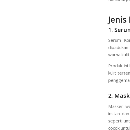
mendapatka
bahan yan
Korea di pa
Jenis
1. Seru
Serum Kor
dipadukan 
warna kuli
Produk ini
kulit tert
penggemar 
2. Mas
Masker wa