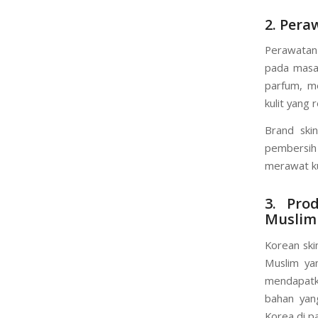
pori-pori 
membande
2. Per
Perawatan 
pada masa 
parfum, m
kulit yang r
Brand ski
pembersih
merawat ku
3. Pro
Muslim
Korean ski
Muslim ya