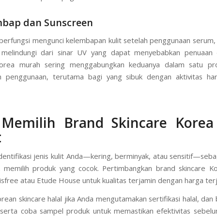
 perawatan intensif dalam waktu singkat. Tersedia dalam berba
uk jerawat atau anti-aging, masker ini populer karena praktis dan
 rutinitas cepat di pagi hari atau malam sebelum tidur.
mbap dan Sunscreen
erfungsi mengunci kelembapan kulit setelah penggunaan serum
 melindungi dari sinar UV yang dapat menyebabkan penuaan d
Korea murah sering menggabungkan keduanya dalam satu pr
 penggunaan, terutama bagi yang sibuk dengan aktivitas hari
 Memilih Brand Skincare Korea
t
dentifikasi jenis kulit Anda—kering, berminyak, atau sensitif—seba
k memilih produk yang cocok. Pertimbangkan brand skincare K
nisfree atau Etude House untuk kualitas terjamin dengan harga ter