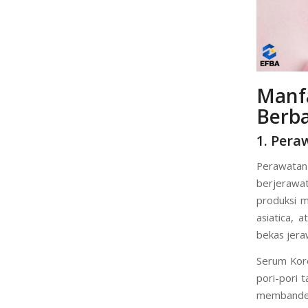
Manf
Berba
1. Pera
Perawatan
berjerawa
produksi m
asiatica,
bekas jera
Serum Kor