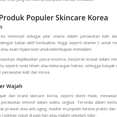
n sertifikasi halal dari lembaga seperti MUI, memastikan produk
g dilarang dan aman sesuai nilai agama. Ini menambah daya ta
sar lokal yang semakin peduli pada standar kehalalan.
 Produk Populer Skincare Korea
m
ea menonjol sebagai pilar utama dalam perawatan kulit ala
dengan bahan aktif berkualitas tinggi seperti vitamin C untuk 
t atau asam hyaluronat untuk kelembapan mendalam.
 biasanya diaplikasikan pasca-essence, berperan krusial dalam me
entu seperti noda hitam atau kekurangan hidrasi, sehingga banyak d
perawatan kulit dari Korea.
ker Wajah
jah dari brand skincare Korea, seperti sheet mask, menawark