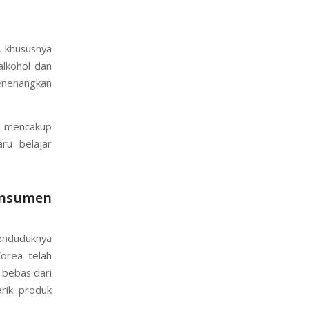
erawat yang
, khususnya
alkohol dan
enenangkan
g mencakup
ru belajar
onsumen
penduduknya
orea telah