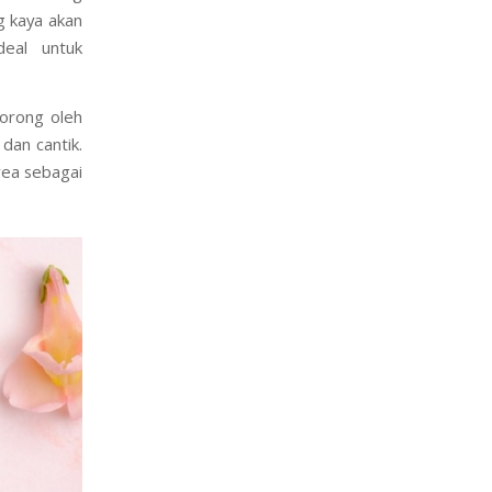
dari dampak
orea sering
g kaya akan
deal untuk
dorong oleh
an cantik.
rea sebagai