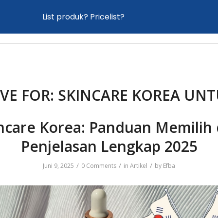
List produk? Pricelist?
Home
Proses Maklon
Produk
News
VE FOR:
SKINCARE KOREA UNT
ncare Korea: Panduan Memilih
Penjelasan Lengkap 2025
/
/
/
Juni 9, 2025
0 Comments
in
Artikel
by
Efba