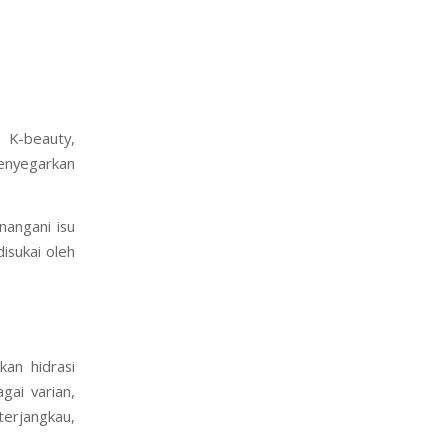
 bebas dari
rik produk
 K-beauty,
menyegarkan
nangani isu
isukai oleh
an hidrasi