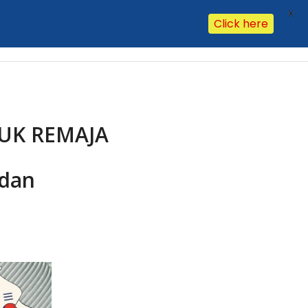
X
Click here
Our Clients
Our Office
Contact Us
Hasil Lab
FAQ
UK REMAJA
 dan