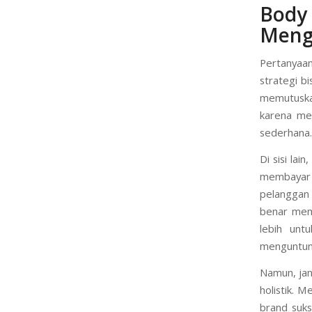
Body
Meng
Pertanyaa
strategi b
memutuska
karena me
sederhana.
Di sisi lai
membayar 
pelanggan 
benar memb
lebih unt
menguntun
Namun, jan
holistik. 
brand suks