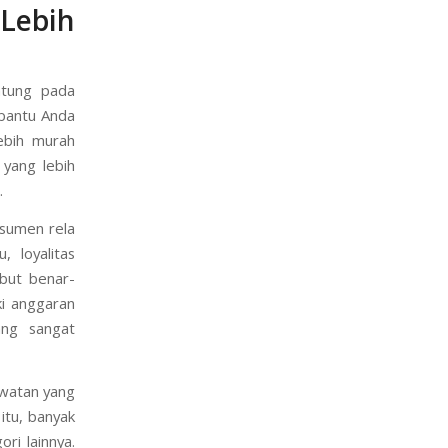
Lebih
ntung pada
mbantu Anda
ebih murah
yang lebih
.
onsumen rela
 loyalitas
ebut benar-
ki anggaran
ang sangat
awatan yang
itu, banyak
ri lainnya.