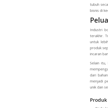
tubuh seca
bisnis di k
Pelua
Industri 
terakhir. 
untuk leb
produk sep
incaran ba
Selain itu
mempengar
dari baha
menjadi p
unik dan se
Produk 