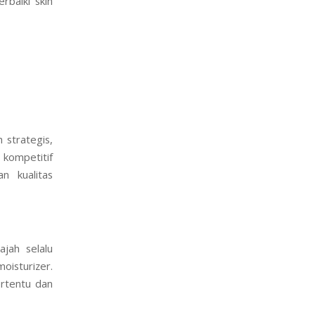
baiki skin
 strategis,
 kompetitif
n kualitas
ajah selalu
moisturizer.
ertentu dan