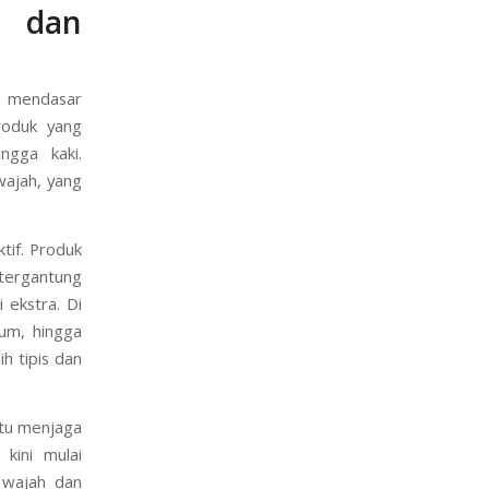
e dan
n mendasar
roduk yang
ngga kaki.
wajah, yang
tif. Produk
 tergantung
 ekstra. Di
erum, hingga
ih tipis dan
itu menjaga
kini mulai
 wajah dan