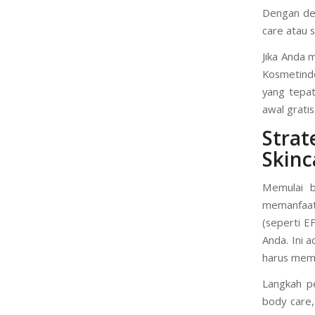
Dengan dem
care atau s
Jika Anda 
Kosmetind
yang tepa
awal gratis
Stra
Skin
Memulai b
memanfaat
(seperti E
Anda. Ini a
harus mem
Langkah p
body care,