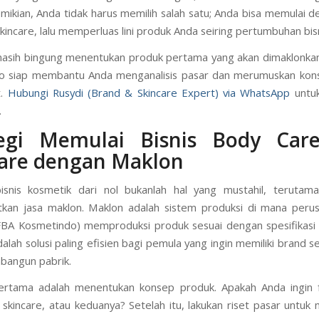
ikian, Anda tidak harus memilih salah satu; Anda bisa memulai 
kincare, lalu memperluas lini produk Anda seiring pertumbuhan bisn
masih bingung menentukan produk pertama yang akan dimaklonka
o siap membantu Anda menganalisis pasar dan merumuskan kon
t.
Hubungi Rusydi (Brand & Skincare Expert) via WhatsApp
untuk
.
tegi Memulai Bisnis Body Car
care dengan Maklon
isnis kosmetik dari nol bukanlah hal yang mustahil, terutama
kan jasa maklon. Maklon adalah sistem produksi di mana perus
FBA Kosmetindo) memproduksi produk sesuai dengan spesifikas
dalah solusi paling efisien bagi pemula yang ingin memiliki brand s
bangun pabrik.
ertama adalah menentukan konsep produk. Apakah Anda ingin 
 skincare, atau keduanya? Setelah itu, lakukan riset pasar untuk