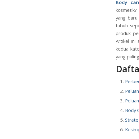
Body car
kosmetik? 
yang baru 
tubuh sepe
produk pe
Artikel in
kedua kate
yang paling
Daftar
Perbe
Peluan
Peluan
Body C
Strate
Kesim