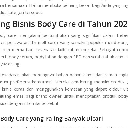
ra bersamaan. Hal ini membuka peluang besar bagi Anda yang in
edua kategori tersebut.
ng Bisnis Body Care di Tahun 20
body care mengalami pertumbuhan yang signifikan dalam bebe
Tren perawatan diri (self-care) yang semakin populer mendoro
ih memperhatikan kesehatan kulit tubuh mereka. Sebagai conto
erti body serum, body lotion dengan SPF, dan scrub tubuh alami k
nyak orang.
, kesadaran akan pentingnya bahan-bahan alami dan ramah ling
uhi preferensi konsumen. Mereka cenderung memilih produk 
n kimia keras dan menggunakan kemasan yang dapat didaur ulan
eluang emas bagi brand owner untuk menciptakan produk body
suai dengan nilai-nilai tersebut.
Body Care yang Paling Banyak Dicari