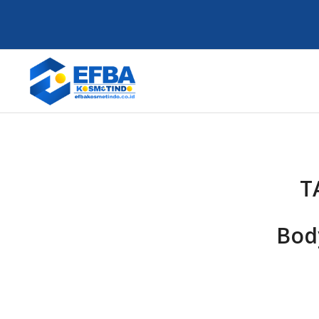
T
Body