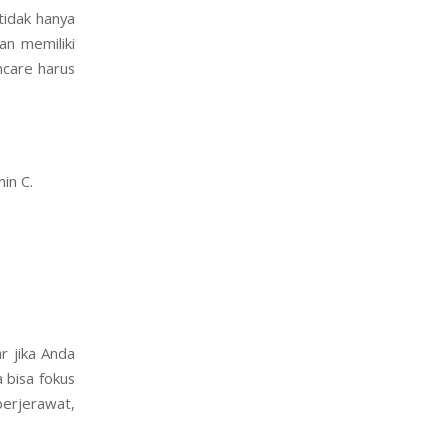
tidak hanya
an memiliki
incare harus
in C.
r jika Anda
 bisa fokus
 berjerawat,