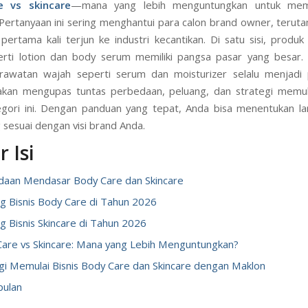
e vs skincare
—mana yang lebih menguntungkan untuk memu
Pertanyaan ini sering menghantui para calon brand owner, teru
pertama kali terjun ke industri kecantikan. Di satu sisi, produ
rti lotion dan body serum memiliki pangsa pasar yang besar. Di
rawatan wajah seperti serum dan moisturizer selalu menjadi 
i akan mengupas tuntas perbedaan, peluang, dan strategi memula
gori ini. Dengan panduan yang tepat, Anda bisa menentukan l
 sesuai dengan visi brand Anda.
 Isi
daan Mendasar Body Care dan Skincare
g Bisnis Body Care di Tahun 2026
g Bisnis Skincare di Tahun 2026
are vs Skincare: Mana yang Lebih Menguntungkan?
gi Memulai Bisnis Body Care dan Skincare dengan Maklon
pulan