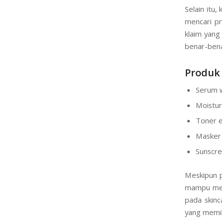
Selain itu
mencari pr
klaim yang 
benar-bena
Produk 
Serum w
Moistur
Toner e
Masker 
Sunscre
Meskipun p
mampu mena
pada skinca
yang memil