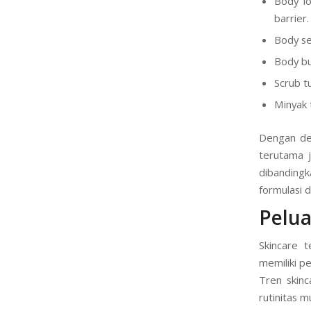
Body lo
barrier.
Body se
Body but
Scrub t
Minyak 
Dengan dem
terutama j
dibanding
formulasi 
Pelua
Skincare t
memiliki pe
Tren skinc
rutinitas m