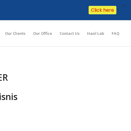
X
Click here
Our Clients
Our Office
Contact Us
Hasil Lab
FAQ
ER
isnis