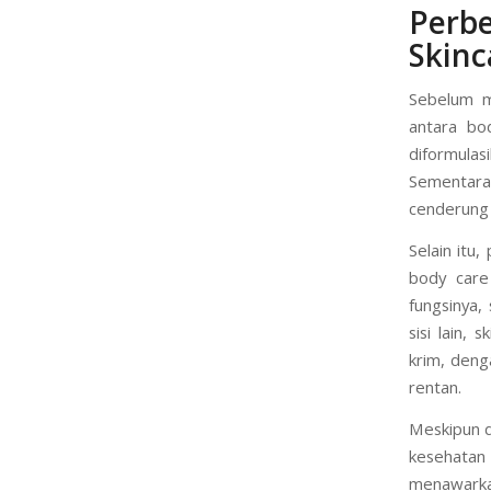
Perb
Skinc
Sebelum m
antara bo
diformula
Sementara 
cenderung l
Selain itu
body care 
fungsinya,
sisi lain, 
krim, denga
rentan.
Meskipun d
kesehatan
menawarka