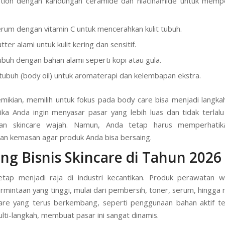
tion dengan kandungan ceramide dan niacinamide untuk memper
rum dengan vitamin C untuk mencerahkan kulit tubuh.
ter alami untuk kulit kering dan sensitif.
ubuh dengan bahan alami seperti kopi atau gula.
tubuh (body oil) untuk aromaterapi dan kelembapan ekstra.
ikian, memilih untuk fokus pada body care bisa menjadi langkah
ika Anda ingin menyasar pasar yang lebih luas dan tidak terlalu
kan skincare wajah. Namun, Anda tetap harus memperhatika
dan kemasan agar produk Anda bisa bersaing.
ng Bisnis Skincare di Tahun 2026
etap menjadi raja di industri kecantikan. Produk perawatan w
rmintaan yang tinggi, mulai dari pembersih, toner, serum, hingga 
are yang terus berkembang, seperti penggunaan bahan aktif t
ulti-langkah, membuat pasar ini sangat dinamis.