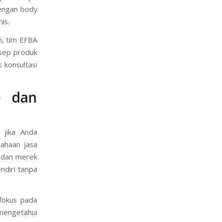
dengan body
is.
n, tim EFBA
sep produk
 konsultasi
e dan
 jika Anda
ahaan jasa
i dan merek
endiri tanpa
fokus pada
 mengetahui