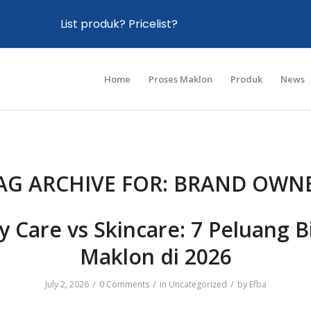
List produk? Pricelist?
Home
Proses Maklon
Produk
News
AG ARCHIVE FOR:
BRAND OWN
 Care vs Skincare: 7 Peluang B
Maklon di 2026
/
/
/
July 2, 2026
0 Comments
in
Uncategorized
by
Efba