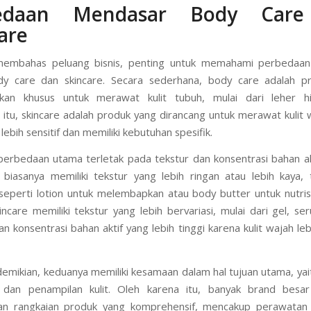
edaan Mendasar Body Car
are
embahas peluang bisnis, penting untuk memahami perbedaa
dy care dan skincare. Secara sederhana, body care adalah p
sikan khusus untuk merawat kulit tubuh, mulai dari leher hi
itu, skincare adalah produk yang dirancang untuk merawat kulit 
ebih sensitif dan memiliki kebutuhan spesifik.
, perbedaan utama terletak pada tekstur dan konsentrasi bahan ak
biasanya memiliki tekstur yang lebih ringan atau lebih kaya,
 seperti lotion untuk melembapkan atau body butter untuk nutrisi
skincare memiliki tekstur yang lebih bervariasi, mulai dari gel, s
n konsentrasi bahan aktif yang lebih tinggi karena kulit wajah leb
emikian, keduanya memiliki kesamaan dalam hal tujuan utama, ya
 dan penampilan kulit. Oleh karena itu, banyak brand besar 
n rangkaian produk yang komprehensif, mencakup perawatan