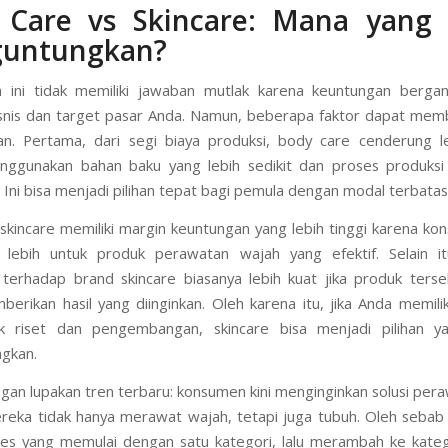
 Care vs Skincare: Mana yang 
untungkan?
n ini tidak memiliki jawaban mutlak karena keuntungan berga
isnis dan target pasar Anda. Namun, beberapa faktor dapat me
n. Pertama, dari segi biaya produksi, body care cenderung l
nggunakan bahan baku yang lebih sedikit dan proses produksi 
 Ini bisa menjadi pilihan tepat bagi pemula dengan modal terbatas
n, skincare memiliki margin keuntungan yang lebih tinggi karena k
lebih untuk produk perawatan wajah yang efektif. Selain itu,
terhadap brand skincare biasanya lebih kuat jika produk ters
erikan hasil yang diinginkan. Oleh karena itu, jika Anda memili
uk riset dan pengembangan, skincare bisa menjadi pilihan y
gkan.
gan lupakan tren terbaru: konsumen kini menginginkan solusi per
Mereka tidak hanya merawat wajah, tetapi juga tubuh. Oleh sebab 
es yang memulai dengan satu kategori, lalu merambah ke katego