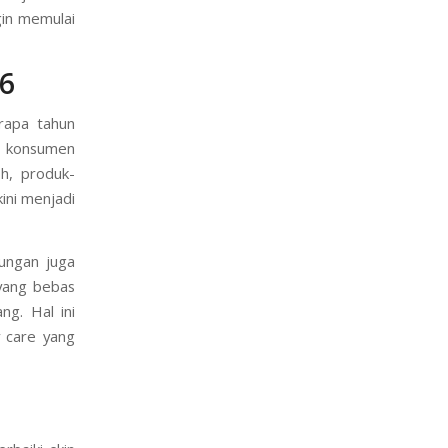
gin memulai
26
rapa tahun
ng konsumen
h, produk-
ini menjadi
kungan juga
yang bebas
g. Hal ini
 care yang