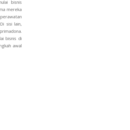
lai bisnis
tama mereka
k perawatan
 sisi lain,
primadona.
i bisnis di
angkah awal