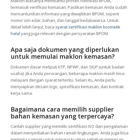
Maklon biasanya membantu proses notifikasi BPOM,
termasuk verifikasi kemasan. Pastikan kemasan Anda sudah
mencantumkan informasi yang diwajibkan BPOM, seperti
nomor izin edar, bahan, dan tanggal kedaluwarsa. Untuk
detail lebih lanjut, baca
syarat sertifikasi maklon kosmetik
halal
yang juga relevan dengan persyaratan BPOM.
Apa saja dokumen yang diperlukan
untuk memulai maklon kemasan?
Dokumen dasar meliputi KTP, NPWP, dan SIUP (untuk badan
usaha). Jika Anda perorangan, beberapa maklon masih bisa
melayani dengan syarat tertentu. Selain itu, Anda perlu
menyiapkan desain logo, spesifikasi kemasan, dan kontrak
kerja sama.
Bagaimana cara memilih supplier
bahan kemasan yang terpercaya?
Carilah supplier yang memiliki sertifikasi ISO dan pengalaman
dalam menyediakan bahan ramah lingkungan. Anda juga bisa
meminta sampel untuk menguji kualitas sebelum memesan