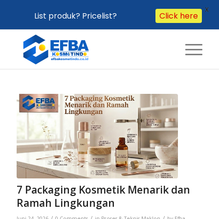
X
Click here
List produk? Pricelist?
7 Packaging Kosmetik Menarik dan
Ramah Lingkungan
/
/
/
Juni 24, 2026
0 Comments
in
Proses & Teknis Maklon
by
Efba