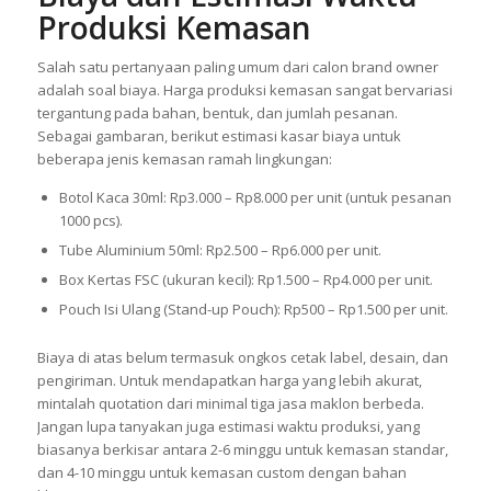
Produksi Kemasan
Salah satu pertanyaan paling umum dari calon brand owner
adalah soal biaya. Harga produksi kemasan sangat bervariasi
tergantung pada bahan, bentuk, dan jumlah pesanan.
Sebagai gambaran, berikut estimasi kasar biaya untuk
beberapa jenis kemasan ramah lingkungan:
Botol Kaca 30ml: Rp3.000 – Rp8.000 per unit (untuk pesanan
1000 pcs).
Tube Aluminium 50ml: Rp2.500 – Rp6.000 per unit.
Box Kertas FSC (ukuran kecil): Rp1.500 – Rp4.000 per unit.
Pouch Isi Ulang (Stand-up Pouch): Rp500 – Rp1.500 per unit.
Biaya di atas belum termasuk ongkos cetak label, desain, dan
pengiriman. Untuk mendapatkan harga yang lebih akurat,
mintalah quotation dari minimal tiga jasa maklon berbeda.
Jangan lupa tanyakan juga estimasi waktu produksi, yang
biasanya berkisar antara 2-6 minggu untuk kemasan standar,
dan 4-10 minggu untuk kemasan custom dengan bahan