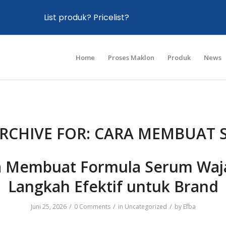
List produk? Pricelist?
Home
Proses Maklon
Produk
News
RCHIVE FOR:
CARA MEMBUAT 
a Membuat Formula Serum Waja
Langkah Efektif untuk Brand
/
/
/
Juni 25, 2026
0 Comments
in
Uncategorized
by
Efba