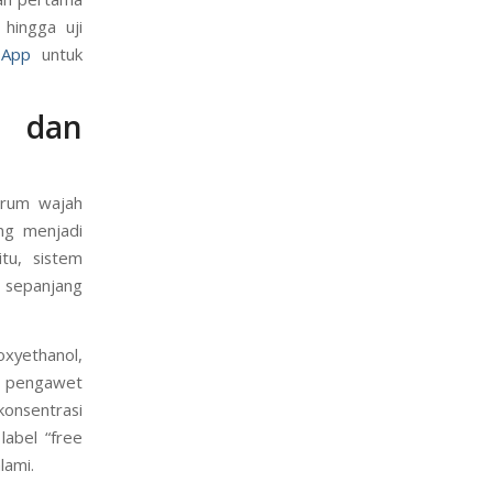
hingga uji
sApp
untuk
n dan
erum wajah
ng menjadi
tu, sistem
 sepanjang
oxyethanol,
an pengawet
konsentrasi
label “free
lami.