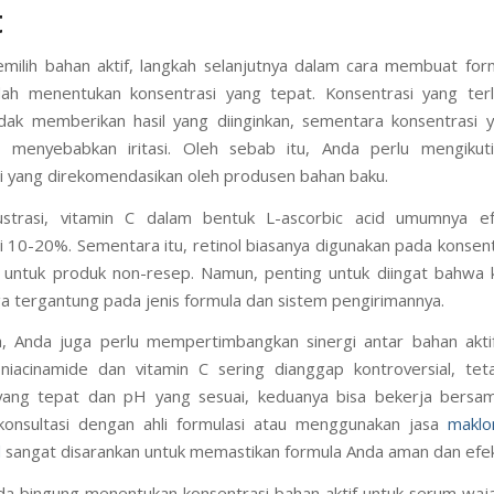
t
milih bahan aktif, langkah selanjutnya dalam cara membuat fo
lah menentukan konsentrasi yang tepat. Konsentrasi yang terl
dak memberikan hasil yang diinginkan, sementara konsentrasi y
sa menyebabkan iritasi. Oleh sebab itu, Anda perlu mengiku
i yang direkomendasikan oleh produsen bahan baku.
lustrasi, vitamin C dalam bentuk L-ascorbic acid umumnya ef
i 10-20%. Sementara itu, retinol biasanya digunakan pada konsen
untuk produk non-resep. Namun, penting untuk diingat bahwa 
ga tergantung pada jenis formula dan sistem pengirimannya.
a, Anda juga perlu mempertimbangkan sinergi antar bahan aktif
niacinamide dan vitamin C sering dianggap kontroversial, te
 yang tepat dan pH yang sesuai, keduanya bisa bekerja bersa
 konsultasi dengan ahli formulasi atau menggunakan jasa
maklo
l
sangat disarankan untuk memastikan formula Anda aman dan efekt
a bingung menentukan konsentrasi bahan aktif untuk serum wa