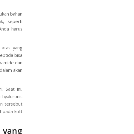
ukan bahan
k, seperti
Anda harus
 atas yang
peptida bisa
cinamide dan
endalam akan
. Saat ini,
 hyaluronic
n tersebut
f pada kulit
i yang