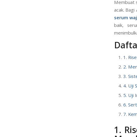
Membuat se
acak. Bagi
serum wa
baik, ser
menimbulka
Daftar
1. Ris
2. Men
3. Si
4. Uji 
5. Uji
6. Ser
7. Ke
1. Ri