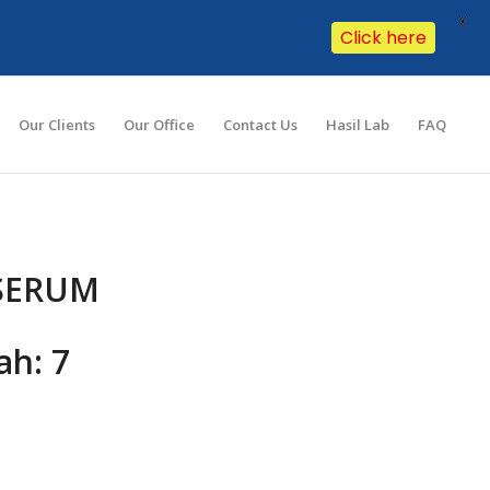
X
Click here
Our Clients
Our Office
Contact Us
Hasil Lab
FAQ
SERUM
h: 7