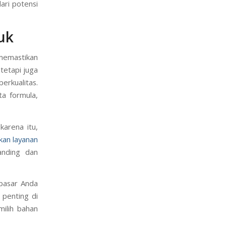
ari potensi
uk
 memastikan
tetapi juga
rkualitas.
a formula,
karena itu,
kan layanan
anding dan
 pasar Anda
 penting di
milih bahan