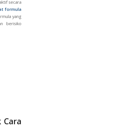
ktif secara
t formula
ormula yang
n berisiko
k Cara