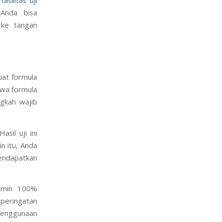
 Anda bisa
 ke tangan
uat formula
hwa formula
ngkah wajib
asil uji ini
n itu, Anda
mendapatkan
jamin 100%
 peringatan
 penggunaan