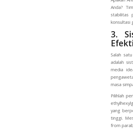
Anda? Tim
stabilitas
konsultasi g
3. S
Efekt
Salah sat
adalah si
media ide
pengaweta
masa simp
Pilihlah p
ethylhexyl
yang berpo
tinggi. Me
from parab