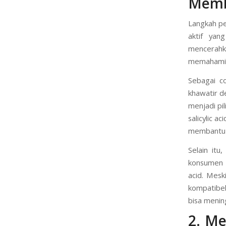
Memb
Langkah p
aktif yan
mencerahk
memahami t
Sebagai c
khawatir de
menjadi pil
salicylic a
membantu A
Selain itu
konsumen s
acid. Mes
kompatibel 
bisa menin
2. Me