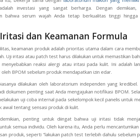
dalah investasi yang sangat berharga. Dengan demikian,
n bahwa serum wajah Anda tetap berkualitas tinggi hingga
i Iritasi dan Keamanan Formula
bilitas, keamanan produk adalah prioritas utama dalam cara memb
h. Uji iritasi atau patch test harus dilakukan untuk memastikan ba
 menyebabkan reaksi alergi atau iritasi pada kulit. Ini adalah la
r oleh BPOM sebelum produk mendapatkan izin edar.
 biasanya dilakukan oleh laboratorium independen yang kredibel. H
di dokumen penting saat Anda mengajukan notifikasi BPOM. Selai
melakukan uji coba internal pada sekelompok kecil panelis untuk 
 awal tentang sensasi produk di kulit.
demikian, penting untuk diingat bahwa uji iritasi tidak men
ntuk semua individu. Oleh karena itu, Anda perlu mencantumkan
an produk, seperti “lakukan patch test terlebih dahulu sebelum