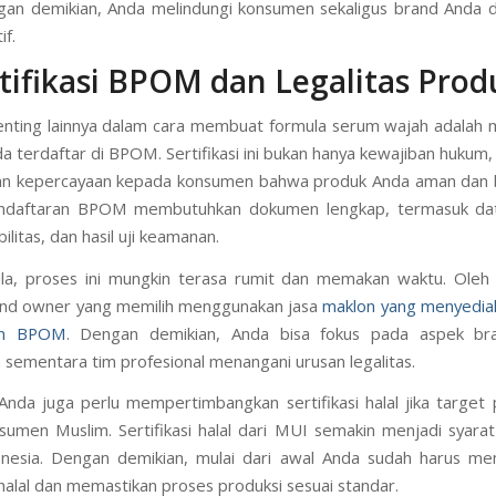
ngan demikian, Anda melindungi konsumen sekaligus brand Anda d
if.
rtifikasi BPOM dan Legalitas Prod
nting lainnya dalam cara membuat formula serum wajah adalah
a terdaftar di BPOM. Sertifikasi ini bukan hanya kewajiban hukum, 
n kepercayaan kepada konsumen bahwa produk Anda aman dan be
ndaftaran BPOM membutuhkan dokumen lengkap, termasuk dat
abilitas, dan hasil uji keamanan.
a, proses ini mungkin terasa rumit dan memakan waktu. Oleh 
and owner yang memilih menggunakan jasa
maklon yang menyedia
an BPOM
. Dengan demikian, Anda bisa fokus pada aspek br
sementara tim profesional menangani urusan legalitas.
, Anda juga perlu mempertimbangkan sertifikasi halal jika target
sumen Muslim. Sertifikasi halal dari MUI semakin menjadi syarat
nesia. Dengan demikian, mulai dari awal Anda sudah harus me
halal dan memastikan proses produksi sesuai standar.