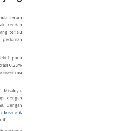
rmula serum
alu rendah
ang terlalu
ti pedoman
ektif pada
trasi 0,25%
konsentrasi
. Misalnya,
tapi dengan
ma. Dengan
n kosmetik
if.
jah pertama