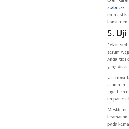
stabilitas
a
memastika
konsumen.
5. Uj
Selain sta
serum waja
Anda tidak
yang diatu
Uji iritasi
akan menja
juga bisa 
umpan balik
Meskipun 
keamanan u
pada kemas