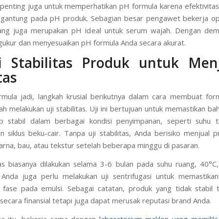
in, penting juga untuk memperhatikan pH formula karena efektivit
rgantung pada pH produk. Sebagian besar pengawet bekerja op
ang juga merupakan pH ideal untuk serum wajah. Dengan demi
ukur dan menyesuaikan pH formula Anda secara akurat.
ji Stabilitas Produk untuk Men
tas
rmula jadi, langkah krusial berikutnya dalam cara membuat fo
ah melakukan uji stabilitas. Uji ini bertujuan untuk memastikan b
p stabil dalam berbagai kondisi penyimpanan, seperti suhu ti
n siklus beku-cair. Tanpa uji stabilitas, Anda berisiko menjual 
rna, bau, atau tekstur setelah beberapa minggu di pasaran.
itas biasanya dilakukan selama 3-6 bulan pada suhu ruang, 40°C
, Anda juga perlu melakukan uji sentrifugasi untuk memastika
fase pada emulsi. Sebagai catatan, produk yang tidak stabil 
secara finansial tetapi juga dapat merusak reputasi brand Anda.
na itu, bekerja sama dengan
laboratorium maklon yang memiliki f