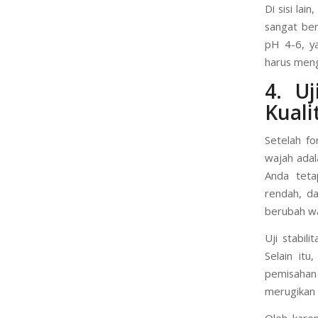
Di sisi la
sangat be
pH 4-6, y
harus meng
4. U
Kuali
Setelah fo
wajah adal
Anda teta
rendah, da
berubah wa
Uji stabil
Selain itu
pemisahan 
merugikan 
Oleh kare