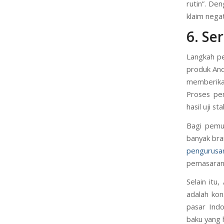
rutin”. De
klaim negat
6. Se
Langkah pe
produk And
memberika
Proses pe
hasil uji st
Bagi pemul
banyak br
pengurus
pemasaran 
Selain itu
adalah kon
pasar Indo
baku yang 