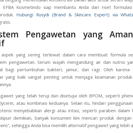
 EFBA Kosmetindo siap membantu Anda dari riset formulasi 
 produk.
Hubungi Rusydi (Brand & Skincare Expert) via What
ratis.
istem Pengawetan yang Ama
if
u aspek yang sering terlewat dalam cara membuat formula s
stem pengawetan. Serum wajah mengandung air dan nutrisi ya
al bagi pertumbuhan bakteri, jamur, dan ragi. Oleh karena i
n yang baik sangat penting untuk menjaga keamanan produk
annya.
engawet yang telah teruji dan disetujui oleh BPOM, seperti phen
glycerin, atau kombinasi keduanya. Selain itu, hindari pengguna
tensi menyebabkan alergi atau iritasi, seperti paraben dalam 
skipun demikian, banyak konsumen kini mencari produk dengan 
ens”, sehingga Anda bisa memilih alternatif pengawet yang lebih a