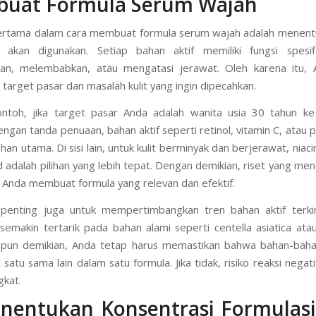
uat Formula Serum Wajah
ertama dalam cara membuat formula serum wajah adalah menent
g akan digunakan. Setiap bahan aktif memiliki fungsi spesifi
an, melembabkan, atau mengatasi jerawat. Oleh karena itu, 
arget pasar dan masalah kulit yang ingin dipecahkan.
ontoh, jika target pasar Anda adalah wanita usia 30 tahun ke
ngan tanda penuaan, bahan aktif seperti retinol, vitamin C, atau 
ihan utama. Di sisi lain, untuk kulit berminyak dan berjerawat, nia
cid adalah pilihan yang lebih tepat. Dengan demikian, riset yang m
nda membuat formula yang relevan dan efektif.
, penting juga untuk mempertimbangkan tren bahan aktif terkini
emakin tertarik pada bahan alami seperti centella asiatica atau
kipun demikian, Anda tetap harus memastikan bahwa bahan-baha
satu sama lain dalam satu formula. Jika tidak, risiko reaksi negati
gkat.
nentukan Konsentrasi Formulas