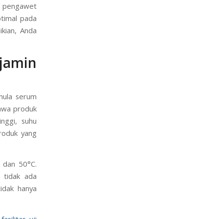
as pengawet
timal pada
kian, Anda
jamin
rmula serum
ahwa produk
nggi, suhu
produk yang
, dan 50°C.
n tidak ada
tidak hanya
asilitas uji