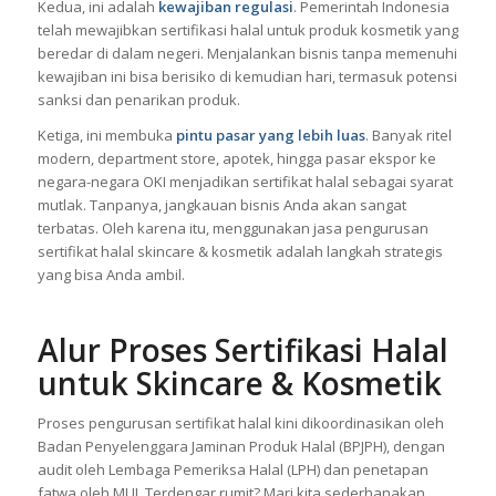
Kedua, ini adalah
kewajiban regulasi
. Pemerintah Indonesia
telah mewajibkan sertifikasi halal untuk produk kosmetik yang
beredar di dalam negeri. Menjalankan bisnis tanpa memenuhi
kewajiban ini bisa berisiko di kemudian hari, termasuk potensi
sanksi dan penarikan produk.
Ketiga, ini membuka
pintu pasar yang lebih luas
. Banyak ritel
modern, department store, apotek, hingga pasar ekspor ke
negara-negara OKI menjadikan sertifikat halal sebagai syarat
mutlak. Tanpanya, jangkauan bisnis Anda akan sangat
terbatas. Oleh karena itu, menggunakan jasa pengurusan
sertifikat halal skincare & kosmetik adalah langkah strategis
yang bisa Anda ambil.
Alur Proses Sertifikasi Halal
untuk Skincare & Kosmetik
Proses pengurusan sertifikat halal kini dikoordinasikan oleh
Badan Penyelenggara Jaminan Produk Halal (BPJPH), dengan
audit oleh Lembaga Pemeriksa Halal (LPH) dan penetapan
fatwa oleh MUI. Terdengar rumit? Mari kita sederhanakan