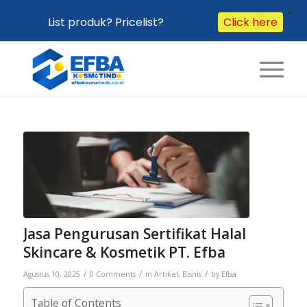
X
List produk? Pricelist?
Click here
Jasa Pengurusan Sertifikat Halal
Skincare & Kosmetik PT. Efba
/
/
/
Agustus 10, 2025
0 Comments
in
Artikel
,
Bisnis
by
Efba
Table of Contents