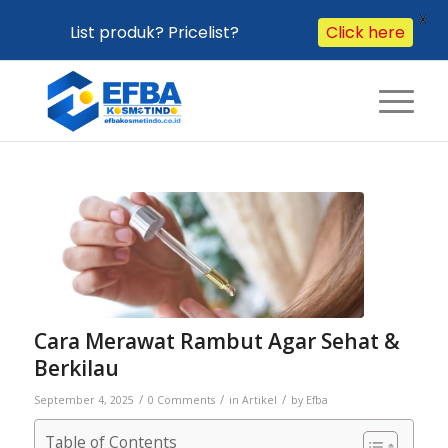
X
List produk? Pricelist?
Click here
Cara Merawat Rambut Agar Sehat &
Berkilau
/
/
/
September 4, 2025
0 Comments
in
Artikel
by
Efba
Table of Contents