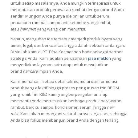
untuk setiap masalahnya, Anda mungkin terinspirasi untuk
menciptakan produk perawatan rambut dengan brand Anda
sendiri. Mungkin Anda punya ide brilian untuk serum
penumbuh rambut, sampo anti-ketombe yang lembut,
atau
hair mist
yang wangi dan menutrisi.
Namun, mengubah ide tersebut menjadi produk nyata yang
aman, legal, dan berkualitas tinggi adalah sebuah tantangan.
Di sinilah kami di PT. Efba Kosmetindo hadir sebagai partner
strategis Anda. Kami adalah perusahaan
jasa maklon
yang
menyediakan layanan satu atap untuk mewujudkan
brand
haircare
impian Anda.
Kami memahami setiap detail teknis, mulai dari formulasi
produk yang efektif hingga proses pengurusan izin BPOM
yang rumit. Tim R&D kami yang berpengalaman siap
membantu Anda merumuskan berbagai produk perawatan
rambut, baik itu sampo, kondisioner, serum, hingga
hair
mist
. Kami akan menangani seluruh proses legalitas, sehingga
Anda bisa fokus membangun brand Anda dengan tenang.