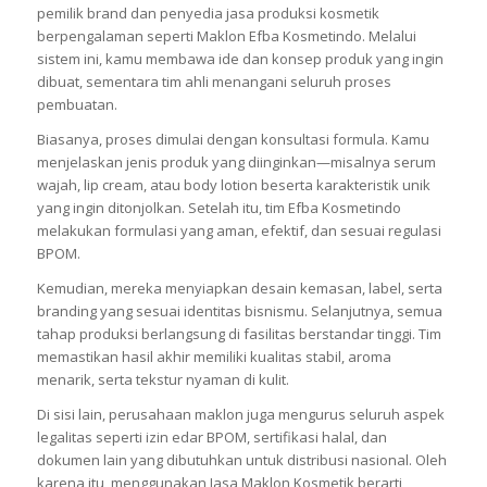
pemilik brand dan penyedia jasa produksi kosmetik
berpengalaman seperti Maklon Efba Kosmetindo. Melalui
sistem ini, kamu membawa ide dan konsep produk yang ingin
dibuat, sementara tim ahli menangani seluruh proses
pembuatan.
Biasanya, proses dimulai dengan konsultasi formula. Kamu
menjelaskan jenis produk yang diinginkan—misalnya serum
wajah, lip cream, atau body lotion beserta karakteristik unik
yang ingin ditonjolkan. Setelah itu, tim Efba Kosmetindo
melakukan formulasi yang aman, efektif, dan sesuai regulasi
BPOM.
Kemudian, mereka menyiapkan desain kemasan, label, serta
branding yang sesuai identitas bisnismu. Selanjutnya, semua
tahap produksi berlangsung di fasilitas berstandar tinggi. Tim
memastikan hasil akhir memiliki kualitas stabil, aroma
menarik, serta tekstur nyaman di kulit.
Di sisi lain, perusahaan maklon juga mengurus seluruh aspek
legalitas seperti izin edar BPOM, sertifikasi halal, dan
dokumen lain yang dibutuhkan untuk distribusi nasional. Oleh
karena itu, menggunakan Jasa Maklon Kosmetik berarti