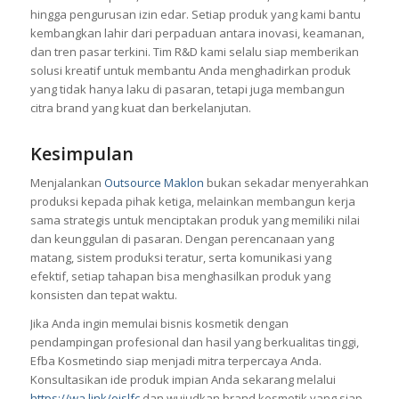
hingga pengurusan izin edar. Setiap produk yang kami bantu
kembangkan lahir dari perpaduan antara inovasi, keamanan,
dan tren pasar terkini. Tim R&D kami selalu siap memberikan
solusi kreatif untuk membantu Anda menghadirkan produk
yang tidak hanya laku di pasaran, tetapi juga membangun
citra brand yang kuat dan berkelanjutan.
Kesimpulan
Menjalankan
Outsource Maklon
bukan sekadar menyerahkan
produksi kepada pihak ketiga, melainkan membangun kerja
sama strategis untuk menciptakan produk yang memiliki nilai
dan keunggulan di pasaran. Dengan perencanaan yang
matang, sistem produksi teratur, serta komunikasi yang
efektif, setiap tahapan bisa menghasilkan produk yang
konsisten dan tepat waktu.
Jika Anda ingin memulai bisnis kosmetik dengan
pendampingan profesional dan hasil yang berkualitas tinggi,
Efba Kosmetindo siap menjadi mitra terpercaya Anda.
Konsultasikan ide produk impian Anda sekarang melalui
https://wa.link/ojslfc
dan wujudkan brand kosmetik yang siap