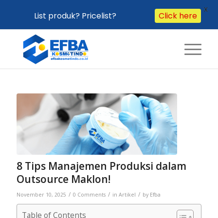
X
List produk? Pricelist?
Click here
8 Tips Manajemen Produksi dalam
Outsource Maklon!
/
/
/
November 10, 2025
0 Comments
in
Artikel
by
Efba
Table of Contents