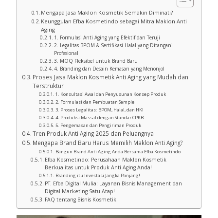
Mengapa Jasa Maklon Kosmetik Semakin Diminati?
Keunggulan Efba Kosmetindo sebagai Mitra Maklon Anti
Aging
1. Formulasi Anti Aging yang Efektif dan Teruji
2. Legalitas BPOM & Sertifikasi Halal yang Ditangani
Profesional
3. MOQ Fleksibel untuk Brand Baru
4. Branding dan Desain Kemasan yang Menonjol
Proses Jasa Maklon Kosmetik Anti Aging yang Mudah dan
Terstruktur
1. Konsultasi Awal dan Penyusunan Konsep Produk
2. Formulasi dan Pembuatan Sample
3. Proses Legalitas: BPOM, Halal, dan HKI
4. Produksi Massal dengan Standar CPKB
5. Pengemasan dan Pengiriman Produk
Tren Produk Anti Aging 2025 dan Peluangnya
Mengapa Brand Baru Harus Memilih Maklon Anti Aging?
Bangun Brand Anti Aging Anda Bersama Efba Kosmetindo
Efba Kosmetindo: Perusahaan Maklon Kosmetik
Berkualitas untuk Produk Anti Aging Anda!
Branding itu Investasi Jangka Panjang!
PT. Efba Digital Mulia: Layanan Bisnis Management dan
Digital Marketing Satu Atap!
FAQ tentang Bisnis Kosmetik