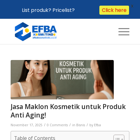
X
List produk? Pricelist?
Click here
Jasa Maklon Kosmetik untuk Produk
Anti Aging!
/
/
/
November 17, 2025
0 Comments
in
Bisnis
by
Efba
Table of Contents