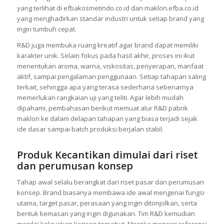
yang terlihat di efbakosmetindo.co.id dan maklon.efba.co.id
yang menghadirkan standar industri untuk setiap brand yang
ingin tumbuh cepat.
R&D juga membuka ruang kreatif agar brand dapat memiliki
karakter unik. Selain fokus pada hasil akhir, proses ini ikut
menentukan aroma, warna, viskositas, penyerapan, manfaat
aktif, sampai pengalaman penggunaan. Setiap tahapan saling
terkait, sehingga apa yang terasa sederhana sebenarnya
memerlukan rangkaian uji yang teliti. Agar lebih mudah
dipahami, pembahasan berikut memuat alur R&D pabrik
maklon ke dalam delapan tahapan yang biasa terjadi sejak
ide dasar sampai batch produksi berjalan stabil.
Produk Kecantikan dimulai dari riset
dan perumusan konsep
Tahap awal selalu berangkat dari riset pasar dan perumusan
konsep. Brand biasanya membawa ide awal mengenai fungsi
utama, target pasar, perasaan yang ingin ditonjolkan, serta
bentuk kemasan yang ingin digunakan. Tim R&D kemudian
menilai kelayakan konsep tersebut. Mereka mencari referensi