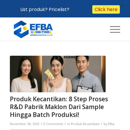
X
List produk? Pricelist?
Click here
Produk Kecantikan: 8 Step Proses
R&D Pabrik Maklon Dari Sample
Hingga Batch Produksi!
/
/
/
November 28, 2025
0 Comments
in
Produk Kecantikan
by
Efba