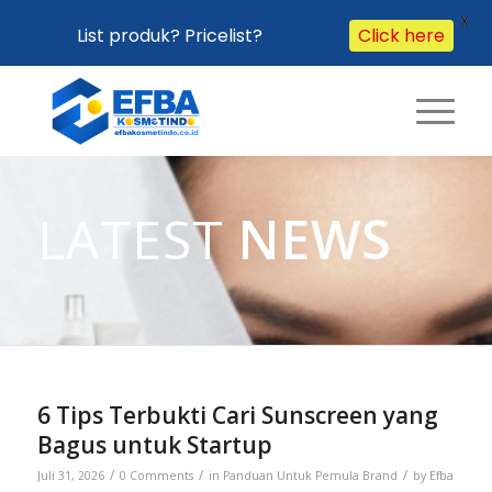
X
List produk? Pricelist?
Click here
LATEST
NEWS
6 Tips Terbukti Cari Sunscreen yang
Bagus untuk Startup
/
/
/
Juli 31, 2026
0 Comments
in
Panduan Untuk Pemula Brand
by
Efba