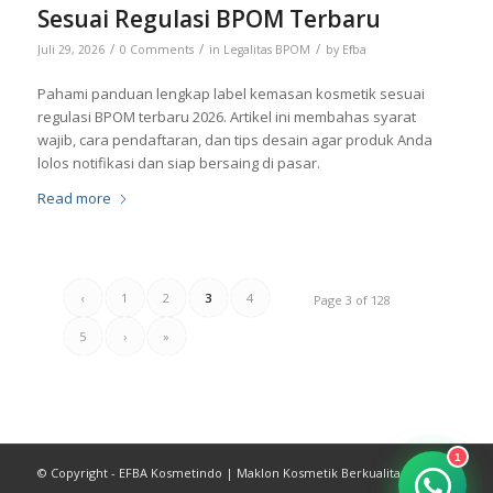
Sesuai Regulasi BPOM Terbaru
/
/
/
Juli 29, 2026
0 Comments
in
Legalitas BPOM
by
Efba
Pahami panduan lengkap label kemasan kosmetik sesuai
regulasi BPOM terbaru 2026. Artikel ini membahas syarat
wajib, cara pendaftaran, dan tips desain agar produk Anda
lolos notifikasi dan siap bersaing di pasar.
Read more
‹
1
2
3
4
Page 3 of 128
5
›
»
1
© Copyright - EFBA Kosmetindo | Maklon Kosmetik Berkualitas