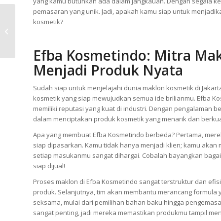
yang kamu butuhkan ada dalam jangkauan. Dengan segala ke
pemasaran yang unik. Jadi, apakah kamu siap untuk menjadik
Maklon Kosmetik
kosmetik?
Murah – Kesempatan
untuk Mewujudkan
Brand Impianmu!
Efba Kosmetindo: Mitra Ma
Menjadi Produk Nyata
Sudah siap untuk menjelajahi dunia maklon kosmetik di Jakart
kosmetik yang siap mewujudkan semua ide brilianmu. Efba Kosm
memiliki reputasi yang kuat di industri. Dengan pengalaman 
dalam menciptakan produk kosmetik yang menarik dan berkual
Apa yang membuat Efba Kosmetindo berbeda? Pertama, mereka
siap dipasarkan. Kamu tidak hanya menjadi klien; kamu akan m
setiap masukanmu sangat dihargai. Cobalah bayangkan bagaim
siap dijual!
Proses maklon di Efba Kosmetindo sangat terstruktur dan efisi
produk. Selanjutnya, tim akan membantu merancang formula y
seksama, mulai dari pemilihan bahan baku hingga pengema
sangat penting, jadi mereka memastikan produkmu tampil me