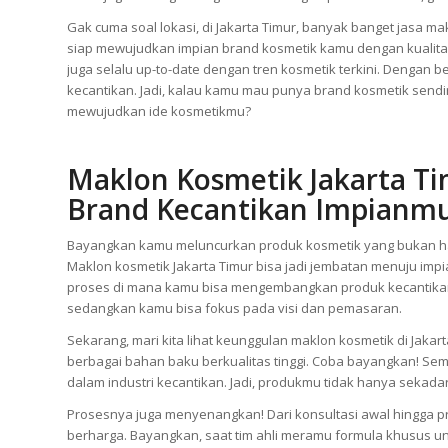
Gak cuma soal lokasi, di Jakarta Timur, banyak banget jasa m
siap mewujudkan impian brand kosmetik kamu dengan kualitas
juga selalu up-to-date dengan tren kosmetik terkini. Dengan be
kecantikan. Jadi, kalau kamu mau punya brand kosmetik sendiri 
mewujudkan ide kosmetikmu?
Maklon Kosmetik Jakarta T
Brand Kecantikan Impianm
Bayangkan kamu meluncurkan produk kosmetik yang bukan han
Maklon kosmetik Jakarta Timur bisa jadi jembatan menuju impia
proses di mana kamu bisa mengembangkan produk kecantikan
sedangkan kamu bisa fokus pada visi dan pemasaran.
Sekarang, mari kita lihat keunggulan maklon kosmetik di Jakar
berbagai bahan baku berkualitas tinggi. Coba bayangkan! Seme
dalam industri kecantikan. Jadi, produkmu tidak hanya sekadar
Prosesnya juga menyenangkan! Dari konsultasi awal hingga 
berharga. Bayangkan, saat tim ahli meramu formula khusus un