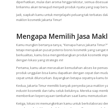
diperhatikan, mulai dari aroma hingga tekstur, semua disesu
brilianmu akan terwujud menjadi produk nyata yang siap bersa
Jadi, siapkah kamu untuk menjelajahi peluang tak terbatas d
maklon kosmetik Jakarta Timur!
Mengapa Memilih Jasa Maklo
Kamu mungkin bertanya-tanya, “Kenapa harus Jakarta Timur?”
tetapi merupakan pusat potensi bisnis kosmetik yang sanga
berkualitas, kamu bisa mengembangkan produk kosmetik impi
dengan lokasi yang strategis ini!
Pertama, kamu akan merasakan kemudahan akses ke pemaso
produk unggulan bisa kamu dapatkan dengan cepat dan mudah. 
cepat untuk diluncurkan. Bayangkan betapa cepatnya kamu bi
Kedua, Jakarta Timur memiliki banyak penyedia jasa maklon 
industri kosmetik dan tahu seluk-beluknya. Mereka siap memb
memberikan kepercayaan tambahan saat kamu memutuskan 
Ketiga, lokasi ini memungkinkan kamu untuk berkolaborasi de