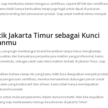
a siap membantu dalam mengurus sertifikasi, seperti BPOM dan sertifikasi
u tidak hanya berkualitas tetapi juga legal untuk dijual di pasaran.
da branding dan pemasaran produk. Siap untuk melihat idemu menjadi
k Jakarta Timur sebagai Kunci
kanmu
amu yang ingin membangun brand kecantikan tanpa harus menghadapi
ualitas dan banyaknya penyedia jasa maklon yang profesional, kamu
tindo, sebagai salah satu mitra maklon terbaik di Jakarta Timur, siap
ikan bahwa setiap ide yang kamu miliki bisa diwujudkan menjadi produk
ingga pengurusan sertifikasi, mereka menawarkan dukungan penuh untuk
atan yang kolaboratif dan efisien, kamu tidak hanya mendapatkan
brand kosmetik.
do
untuk mulai perjalananmu dalam dunia kosmetik. Mari kita wujudkan
yang siap membawamu menuju kesuksesan di Jakarta Timur!