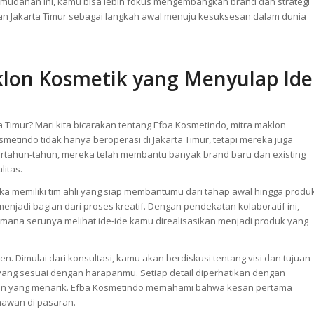
mudahan ini, kamu bisa lebih fokus mengembangkan brand dan strategi
an Jakarta Timur sebagai langkah awal menuju kesuksesan dalam dunia
klon Kosmetik yang Menyulap Ide
a Timur? Mari kita bicarakan tentang Efba Kosmetindo, mitra maklon
etindo tidak hanya beroperasi di Jakarta Timur, tetapi mereka juga
bertahun-tahun, mereka telah membantu banyak brand baru dan existing
itas.
 memiliki tim ahli yang siap membantumu dari tahap awal hingga produ
enjadi bagian dari proses kreatif. Dengan pendekatan kolaboratif ini,
ana serunya melihat ide-ide kamu direalisasikan menjadi produk yang
en. Dimulai dari konsultasi, kamu akan berdiskusi tentang visi dan tujuan
ang sesuai dengan harapanmu. Setiap detail diperhatikan dengan
san yang menarik. Efba Kosmetindo memahami bahwa kesan pertama
nawan di pasaran.