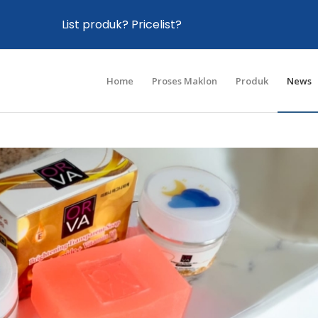
List produk? Pricelist?
Home
Proses Maklon
Produk
News