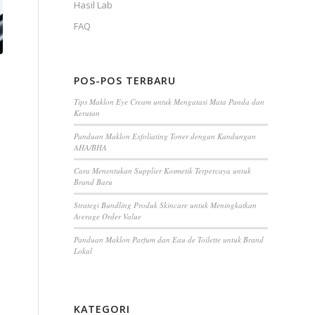
Hasil Lab
FAQ
POS-POS TERBARU
Tips Maklon Eye Cream untuk Mengatasi Mata Panda dan
Kerutan
Panduan Maklon Exfoliating Toner dengan Kandungan
AHA/BHA
Cara Menentukan Supplier Kosmetik Terpercaya untuk
Brand Baru
Strategi Bundling Produk Skincare untuk Meningkatkan
n
Average Order Value
Panduan Maklon Parfum dan Eau de Toilette untuk Brand
Lokal
KATEGORI