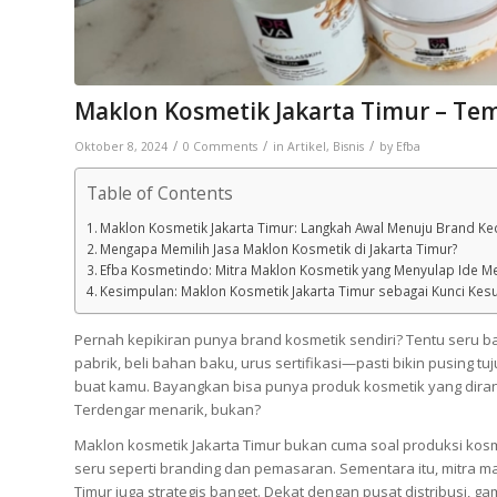
Maklon Kosmetik Jakarta Timur – Tem
/
/
/
Oktober 8, 2024
0 Comments
in
Artikel
,
Bisnis
by
Efba
Table of Contents
Maklon Kosmetik Jakarta Timur: Langkah Awal Menuju Brand K
Mengapa Memilih Jasa Maklon Kosmetik di Jakarta Timur?
Efba Kosmetindo: Mitra Maklon Kosmetik yang Menyulap Ide M
Kesimpulan: Maklon Kosmetik Jakarta Timur sebagai Kunci Ke
Pernah kepikiran punya brand kosmetik sendiri? Tentu seru b
pabrik, beli bahan baku, urus sertifikasi—pasti bikin pusing tuj
buat kamu. Bayangkan bisa punya produk kosmetik yang diranc
Terdengar menarik, bukan?
Maklon kosmetik Jakarta Timur bukan cuma soal produksi kosmet
seru seperti branding dan pemasaran. Sementara itu, mitra ma
Timur juga strategis banget. Dekat dengan pusat distribusi, ga