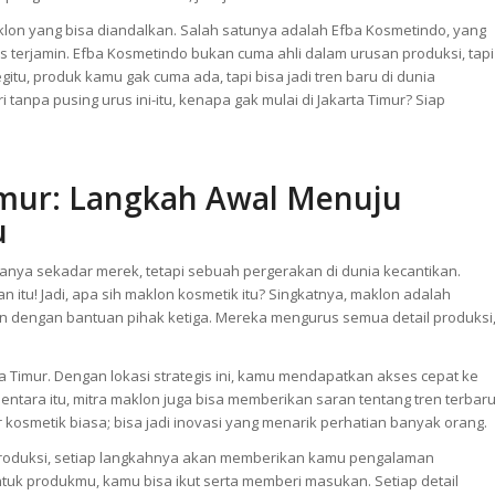
aklon yang bisa diandalkan. Salah satunya adalah Efba Kosmetindo, yang
 terjamin. Efba Kosmetindo bukan cuma ahli dalam urusan produksi, tapi
gitu, produk kamu gak cuma ada, tapi bisa jadi tren baru di dunia
tanpa pusing urus ini-itu, kenapa gak mulai di Jakarta Timur? Siap
imur: Langkah Awal Menuju
u
ya sekadar merek, tetapi sebuah pergerakan di dunia kecantikan.
n itu! Jadi, apa sih maklon kosmetik itu? Singkatnya, maklon adalah
 dengan bantuan pihak ketiga. Mereka mengurus semua detail produksi
ta Timur. Dengan lokasi strategis ini, kamu mendapatkan akses cepat ke
ntara itu, mitra maklon juga bisa memberikan saran tentang tren terbar
 kosmetik biasa; bisa jadi inovasi yang menarik perhatian banyak orang.
produksi, setiap langkahnya akan memberikan kamu pengalaman
tuk produkmu, kamu bisa ikut serta memberi masukan. Setiap detail