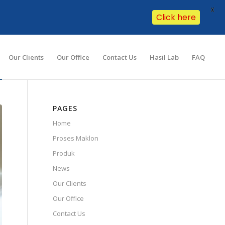
X
Click here
Our Clients
Our Office
Contact Us
Hasil Lab
FAQ
PAGES
Home
Proses Maklon
Produk
News
Our Clients
Our Office
Contact Us