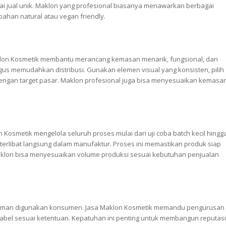
i jual unik. Maklon yang profesional biasanya menawarkan berbagai
ahan natural atau vegan friendly.
aklon Kosmetik membantu merancang kemasan menarik, fungsional, dan
us memudahkan distribusi. Gunakan elemen visual yang konsisten, pilih
engan target pasar. Maklon profesional juga bisa menyesuaikan kemasa
n Kosmetik mengelola seluruh proses mulai dari uji coba batch kecil hingg
terlibat langsung dalam manufaktur. Proses ini memastikan produk siap
maklon bisa menyesuaikan volume produksi sesuai kebutuhan penjualan
r aman digunakan konsumen. Jasa Maklon Kosmetik memandu pengurusan
 label sesuai ketentuan. Kepatuhan ini penting untuk membangun reputasi