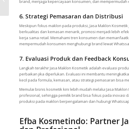
brand, menjaga kepercayaan konsumen, dan mempermudah e
untuk Produk
Berkualitas? Efba
6. Strategi Pemasaran dan Distribusi
Kosmetindo...
Meskipun fokus maklon pada produksi, Jasa Maklon Kosmetik 
berkualitas dan kemasan menarik, promosi menjadi lebih efekt
kerja sama retail. Memahami tren konsumen dan memanfaatkan
mempermudah konsumen menghubungi brand lewat Whatssapp 
7. Evaluasi Produk dan Feedback Kon
Langkah terakhir Jasa Maklon Kosmetik adalah evaluasi pro
perbaikan jika diperlukan. Evaluasi ini membantu meningkatk
kecil pada formula, kemasan, atau strategi pemasaran bisa
Memulai bisnis kosmetik kini lebih mudah melalui Jasa Maklon 
profesional, sehingga pemilik brand bisa fokus pada inovasi
produksi pada maklon berpengalaman dan hubungi Whatssap
Efba Kosmetindo: Partner J