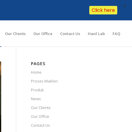
X
Click here
Our Clients
Our Office
Contact Us
Hasil Lab
FAQ
PAGES
Home
Proses Maklon
Produk
News
Our Clients
Our Office
Contact Us