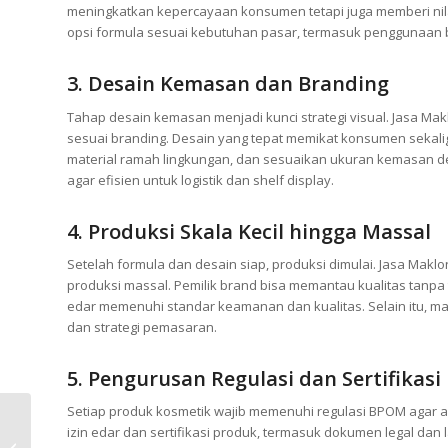
meningkatkan kepercayaan konsumen tetapi juga memberi nila
opsi formula sesuai kebutuhan pasar, termasuk penggunaan b
3. Desain Kemasan dan Branding
Tahap desain kemasan menjadi kunci strategi visual. Jasa M
sesuai branding. Desain yang tepat memikat konsumen sekalig
material ramah lingkungan, dan sesuaikan ukuran kemasan d
agar efisien untuk logistik dan shelf display.
4. Produksi Skala Kecil hingga Massal
Setelah formula dan desain siap, produksi dimulai. Jasa Maklo
produksi massal. Pemilik brand bisa memantau kualitas tanpa 
edar memenuhi standar keamanan dan kualitas. Selain itu, 
dan strategi pemasaran.
5. Pengurusan Regulasi dan Sertifikasi
Setiap produk kosmetik wajib memenuhi regulasi BPOM aga
Maklon Skincare: Cari
izin edar dan sertifikasi produk, termasuk dokumen legal dan
yang Terpercaya