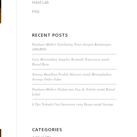
Hasil Lab
FAQ
RECENT POSTS
Panduan Maklon Exfoliating Toner dengan Kandungan
AHA/BHA
Cara Menentukan Supplier Kosmetik Terpercaya untuk
Brand Baru
Strategi Bundling Produk Skincare untuk Meningkatkan
Average Order Value
Panduan Maklon Parfum dan Eau de Toilette untuk Brand
Lokal
6 Tips Terbukti Cari Sunscreen yang Bagus untuk Startup
CATEGORIES