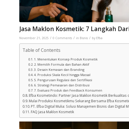
Jasa Maklon Kosmetik: 7 Langkah Dari
/
/
/
November 21, 2025
0 Comments
in
Bisnis
by
Efba
Table of Contents
1. Menentukan Konsep Produk Kosmetik
2. Memilih Formula dan Bahan Aktif
3. Desain Kemasan dan Branding
4. Produksi Skala Kecil hingga Massal
5. Pengurusan Regulasi dan Sertifikasi
6. Strategi Pemasaran dan Distribusi
7. Evaluasi Produk dan Feedback Konsumen
Efba Kosmetindo: Partner Jasa Maklon Kosmetik Berkualitas 
Mulai Produksi Kosmetikmu Sekarang Bersama Efba Kosmet
PT. Efba Digital Mulia: Solusi Manajemen Bisnis dan Digital 
FAQ Jasa Maklon Kosmetik