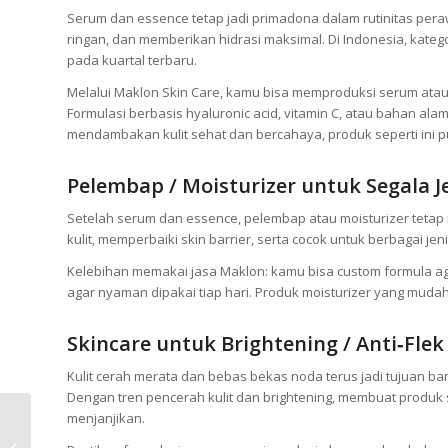
Serum dan essence tetap jadi primadona dalam rutinitas per
ringan, dan memberikan hidrasi maksimal. Di Indonesia, kat
pada kuartal terbaru.
Melalui Maklon Skin Care, kamu bisa memproduksi serum atau 
Formulasi berbasis hyaluronic acid, vitamin C, atau bahan ala
mendambakan kulit sehat dan bercahaya, produk seperti ini 
Pelembap / Moisturizer untuk Segala Je
Setelah serum dan essence, pelembap atau moisturizer teta
kulit, memperbaiki skin barrier, serta cocok untuk berbagai jeni
Kelebihan memakai jasa Maklon: kamu bisa custom formula agar 
agar nyaman dipakai tiap hari. Produk moisturizer yang mudah m
Skincare untuk Brightening / Anti‑Flek
Kulit cerah merata dan bebas bekas noda terus jadi tujuan
Dengan tren pencerah kulit dan brightening, membuat produk 
menjanjikan.
Produk Kecantikan: 8
Strategi Packaging dan