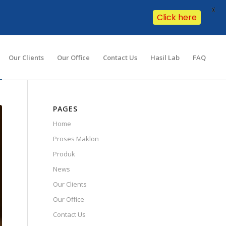
X
Click here
Our Clients
Our Office
Contact Us
Hasil Lab
FAQ
PAGES
Home
Proses Maklon
Produk
News
Our Clients
Our Office
Contact Us