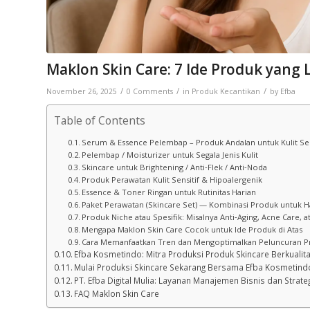
Maklon Skin Care: 7 Ide Produk yang L
/
/
/
November 26, 2025
0 Comments
in
Produk Kecantikan
by
Efba
Table of Contents
Serum & Essence Pelembap – Produk Andalan untuk Kulit Se
Pelembap / Moisturizer untuk Segala Jenis Kulit
Skincare untuk Brightening / Anti‑Flek / Anti‑Noda
Produk Perawatan Kulit Sensitif & Hipoalergenik
Essence & Toner Ringan untuk Rutinitas Harian
Paket Perawatan (Skincare Set) — Kombinasi Produk untuk Ha
Produk Niche atau Spesifik: Misalnya Anti‑Aging, Acne Care,
Mengapa Maklon Skin Care Cocok untuk Ide Produk di Atas
Cara Memanfaatkan Tren dan Mengoptimalkan Peluncuran 
Efba Kosmetindo: Mitra Produksi Produk Skincare Berkualit
Mulai Produksi Skincare Sekarang Bersama Efba Kosmetind
PT. Efba Digital Mulia: Layanan Manajemen Bisnis dan Strat
FAQ Maklon Skin Care