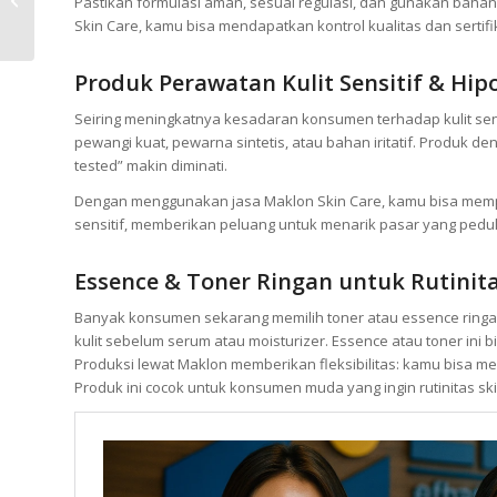
Pastikan formulasi aman, sesuai regulasi, dan gunakan baha
Promosi Efektif!
Skin Care, kamu bisa mendapatkan kontrol kualitas dan sertifi
Produk Perawatan Kulit Sensitif & Hip
Seiring meningkatnya kesadaran konsumen terhadap kulit sen
pewangi kuat, pewarna sintetis, atau bahan iritatif. Produk deng
tested” makin diminati.
Dengan menggunakan jasa Maklon Skin Care, kamu bisa mempro
sensitif, memberikan peluang untuk menarik pasar yang pedu
Essence & Toner Ringan untuk Rutinit
Banyak konsumen sekarang memilih toner atau essence ringan
kulit sebelum serum atau moisturizer. Essence atau toner ini bi
Produksi lewat Maklon memberikan fleksibilitas: kamu bisa m
Produk ini cocok untuk konsumen muda yang ingin rutinitas ski