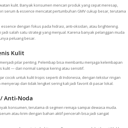
awatan kulit. Banyak konsumen mencari produk yang cepat meresap,
egori serum & essence mencatat pertumbuhan GMV cukup besar, terutama
essence dengan fokus pada hidrasi, anti‑oksidan, atau brightening.
mi jadi salah satu strategi yang menjual. Karena banyak pelanggan muda
punya peluang besar.
nis Kulit
p menjadi pilar penting. Pelembap bisa membantu menjaga kelembapan
s kulit — dari normal sampai kering atau sensitif.
cocok untuk kulit tropis seperti di Indonesia, dengan tekstur ringan
enyerap dan tidak lengket sering kali jadi favorit di pasar lokal.
 / Anti‑Noda
 banyak konsumen, terutama di segmen remaja sampai dewasa muda.
serum atau krim dengan bahan aktif pencerah bisa jadi sangat