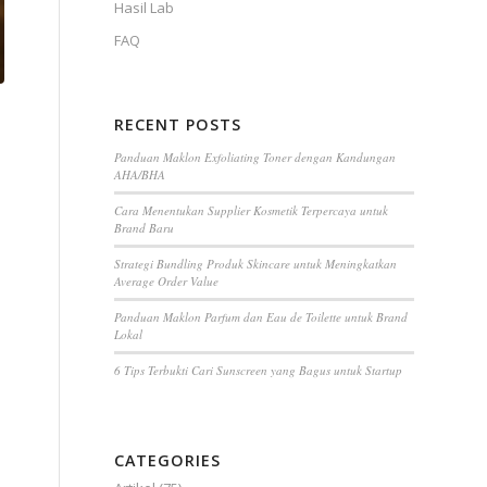
Hasil Lab
FAQ
RECENT POSTS
Panduan Maklon Exfoliating Toner dengan Kandungan
AHA/BHA
Cara Menentukan Supplier Kosmetik Terpercaya untuk
Brand Baru
Strategi Bundling Produk Skincare untuk Meningkatkan
Average Order Value
Panduan Maklon Parfum dan Eau de Toilette untuk Brand
Lokal
6 Tips Terbukti Cari Sunscreen yang Bagus untuk Startup
CATEGORIES