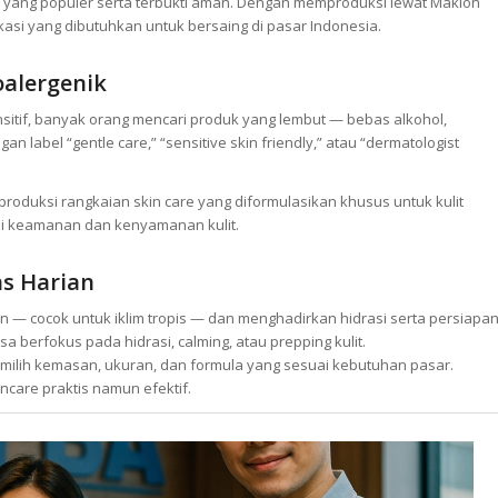
n yang populer serta terbukti aman. Dengan memproduksi lewat Maklon
kasi yang dibutuhkan untuk bersaing di pasar Indonesia.
oalergenik
sitif, banyak orang mencari produk yang lembut — bebas alkohol,
an label “gentle care,” “sensitive skin friendly,” atau “dermatologist
duksi rangkaian skin care yang diformulasikan khusus untuk kulit
li keamanan dan kenyamanan kulit.
as Harian
 — cocok untuk iklim tropis — dan menghadirkan hidrasi serta persiapa
sa berfokus pada hidrasi, calming, atau prepping kulit.
emilih kemasan, ukuran, dan formula yang sesuai kebutuhan pasar.
ncare praktis namun efektif.