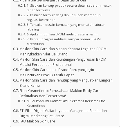
Maklon Skin Care dan Pentingnya Legalitas BPOM Sejak
Awal Rencana Produksi
7 Cara Sat Set Mengurus Legalitas BPOM
1. Siapkan konsep produk secara detail sebelum masuk
tahap formulasi
2. Pastikan formula yang dipilih sudah memenuhi
regulasi keamanan
5. Tentukan desain kemasan yang mematuhi aturan
labeling
6. Ajukan notifikasi BPOM melalui sistem resmi
7. Pantau progres notifikasi sampai nomor BPOM
diterbitkan
Maklon Skin Care dan Alasan Kenapa Legalitas BPOM
Meningkatkan Nilai Jual Brand
Maklon Skin Care dan Keuntungan Pengurusan BPOM
Melalui Perusahaan Profesional
Maklon Skin Care untuk Brand Baru yang Ingin
Meluncurkan Produk Lebih Cepat
Maklon Skin Care dan Penutup yang Menguatkan Langkah
Brand Kamu
Efba Kosmetindo: Perusahaan Maklon Body Care
Berkualitas dan Terpercaya!
Mulai Produksi Kosmetikmu Sekarang Bersama Efba
Kosmetindo
PT. Efba Digital Mulia: Layanan Manajemen Bisnis dan