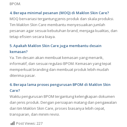
kosmetik, serta target pasar. Selanjutnya, tim Maklon Skin
Care akan membantu menyiapkan formula, uji keamanan,
desain kemasan, dan pengurusan dokumen legal untuk
BPOM.
4. Berapa minimal pesanan (MOQ) di Maklon Skin Care?
MOQ bervariasi tergantung jenis produk dan skala produksi.
Tim Maklon Skin Care membantu menyesuaikan jumlah
pesanan agar sesuai kebutuhan brand, menjaga kualitas, dan
tetap efisien secara biaya.
5. Apakah Maklon Skin Care juga membantu desain
kemasan?
Ya. Tim desain akan membuat kemasan yang menarik,
informatif, dan sesuai regulasi BPOM. Kemasan yang tepat
memperkuat branding dan membuat produk lebih mudah
diterima pasar.
6. Berapa lama proses pengurusan BPOM di Maklon Skin
Care?
Waktu pengurusan BPOM tergantung kelengkapan dokumen
dan jenis produk. Dengan persiapan matang dan pengawalan
dari tim Maklon Skin Care, proses biasanya lebih cepat,