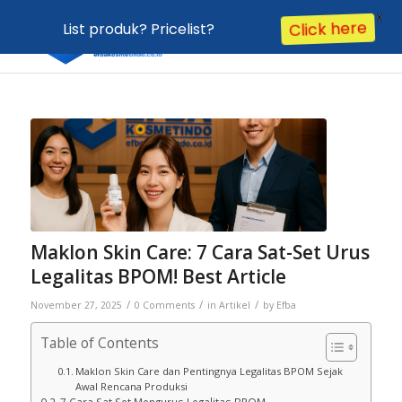
X
List produk? Pricelist?
Click here
Maklon Skin Care: 7 Cara Sat-Set Urus
Legalitas BPOM! Best Article
/
/
/
November 27, 2025
0 Comments
in
Artikel
by
Efba
Table of Contents