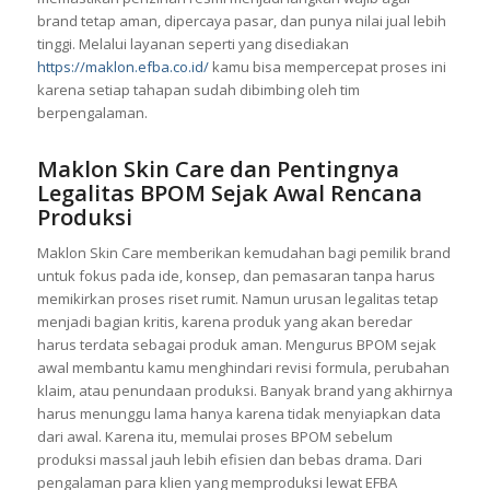
kamu jalankan secara sat set selama mengikuti alurnya
secara benar. Industri kosmetik terus berkembang, sehingga
memastikan perizinan resmi menjadi langkah wajib agar
brand tetap aman, dipercaya pasar, dan punya nilai jual lebih
tinggi. Melalui layanan seperti yang disediakan
https://maklon.efba.co.id/
kamu bisa mempercepat proses ini
karena setiap tahapan sudah dibimbing oleh tim
berpengalaman.
Maklon Skin Care dan Pentingnya
Legalitas BPOM Sejak Awal Rencana
Produksi
Maklon Skin Care memberikan kemudahan bagi pemilik brand
untuk fokus pada ide, konsep, dan pemasaran tanpa harus
memikirkan proses riset rumit. Namun urusan legalitas tetap
menjadi bagian kritis, karena produk yang akan beredar
harus terdata sebagai produk aman. Mengurus BPOM sejak
awal membantu kamu menghindari revisi formula, perubahan
klaim, atau penundaan produksi. Banyak brand yang akhirnya
harus menunggu lama hanya karena tidak menyiapkan data