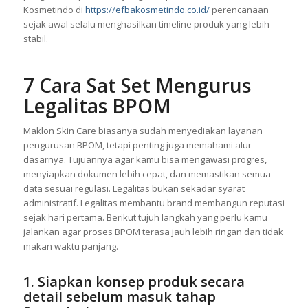
dari awal. Karena itu, memulai proses BPOM sebelum
produksi massal jauh lebih efisien dan bebas drama. Dari
pengalaman para klien yang memproduksi lewat EFBA
Kosmetindo di
https://efbakosmetindo.co.id/
perencanaan
sejak awal selalu menghasilkan timeline produk yang lebih
stabil.
7 Cara Sat Set Mengurus
Legalitas BPOM
Maklon Skin Care biasanya sudah menyediakan layanan
pengurusan BPOM, tetapi penting juga memahami alur
dasarnya. Tujuannya agar kamu bisa mengawasi progres,
menyiapkan dokumen lebih cepat, dan memastikan semua
data sesuai regulasi. Legalitas bukan sekadar syarat
administratif. Legalitas membantu brand membangun reputasi
sejak hari pertama. Berikut tujuh langkah yang perlu kamu
jalankan agar proses BPOM terasa jauh lebih ringan dan tidak
makan waktu panjang.