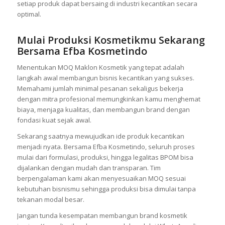
mendapatkan produk unggulan, tapi juga pengalaman kerja
yang profesional dan nyaman. Baik brand baru maupun yang
ingin menambah lini produk, tim kami siap mendukung agar
setiap produk dapat bersaing di industri kecantikan secara
optimal.
Mulai Produksi Kosmetikmu Sekarang
Bersama Efba Kosmetindo
Menentukan MOQ Maklon Kosmetik yang tepat adalah
langkah awal membangun bisnis kecantikan yang sukses.
Memahami jumlah minimal pesanan sekaligus bekerja
dengan mitra profesional memungkinkan kamu menghemat
biaya, menjaga kualitas, dan membangun brand dengan
fondasi kuat sejak awal.
Sekarang saatnya mewujudkan ide produk kecantikan
menjadi nyata. Bersama Efba Kosmetindo, seluruh proses
mulai dari formulasi, produksi, hingga legalitas BPOM bisa
dijalankan dengan mudah dan transparan. Tim
berpengalaman kami akan menyesuaikan MOQ sesuai
kebutuhan bisnismu sehingga produksi bisa dimulai tanpa