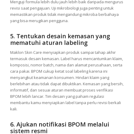
penyimpanan atau suhu. Uji ini juga memastikan tekstur,
warna, dan aroma tetap konsisten. BPOM biasanya meminta
bukti uji atau minimal hasil QC sebelum memberikan izin edar.
Menguji formula lebih dulu jauh lebih baik daripada mengurus
revisi saat pengajuan. Uji mikrobiologi juga penting untuk
memastikan produk tidak mengandung mikroba berbahaya
yang bisa merugikan pengguna.
5. Tentukan desain kemasan yang
mematuhi aturan labeling
Maklon Skin Care menyiapkan produk sampai tahap akhir
termasuk desain kemasan. Label harus mencantumkan klaim,
komposisi, nomor batch, nama dan alamat perusahaan, serta
cara pakai. BPOM cukup ketat soal labeling karena ini
menyangkut keamanan konsumen. Hindari klaim yang
berlebihan atau tidak dapat dibuktikan. Kemasan yang bersih,
informatif, dan sesuai aturan membuat proses verifikasi
BPOM lebih lancar. Tim desain yang paham regulasi
membantu kamu menyiapkan label tanpa perlu revisi berkali
kali.