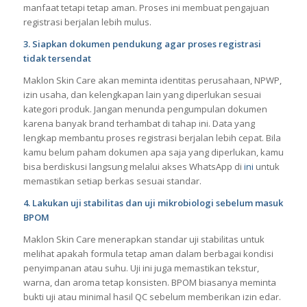
Proses ini penting karena BPOM menilai kosmetik dari daftar
komposisi yang kamu ajukan. Tim EFBA Kosmetindo biasanya
melakukan pengecekan ulang agar formula tetap kuat secara
manfaat tetapi tetap aman. Proses ini membuat pengajuan
registrasi berjalan lebih mulus.
3. Siapkan dokumen pendukung agar proses registrasi
tidak tersendat
Maklon Skin Care akan meminta identitas perusahaan, NPWP,
izin usaha, dan kelengkapan lain yang diperlukan sesuai
kategori produk. Jangan menunda pengumpulan dokumen
karena banyak brand terhambat di tahap ini. Data yang
lengkap membantu proses registrasi berjalan lebih cepat. Bila
kamu belum paham dokumen apa saja yang diperlukan, kamu
bisa berdiskusi langsung melalui akses WhatsApp di
ini
untuk
memastikan setiap berkas sesuai standar.
4. Lakukan uji stabilitas dan uji mikrobiologi sebelum masuk
BPOM
Maklon Skin Care menerapkan standar uji stabilitas untuk
melihat apakah formula tetap aman dalam berbagai kondisi