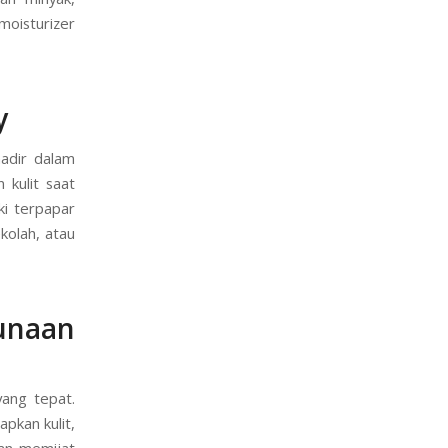
 moisturizer
y
hadir dalam
kulit saat
ki terpapar
ekolah, atau
naan
yang tepat.
pkan kulit,
kan memijat