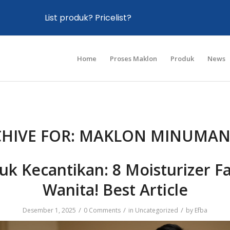
List produk? Pricelist?
Home
Proses Maklon
Produk
News
HIVE FOR:
MAKLON MINUMAN
uk Kecantikan: 8 Moisturizer Fa
Wanita! Best Article
/
/
/
Desember 1, 2025
0 Comments
in
Uncategorized
by
Efba