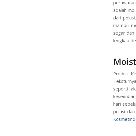
perawatan 
adalah moi
dari polus
mampu men
segar dan 
lengkap de
Moist
Produk Kec
Teksturnya
seperti a
keseimbang
hari sebel
polusi dan
Kosmetind