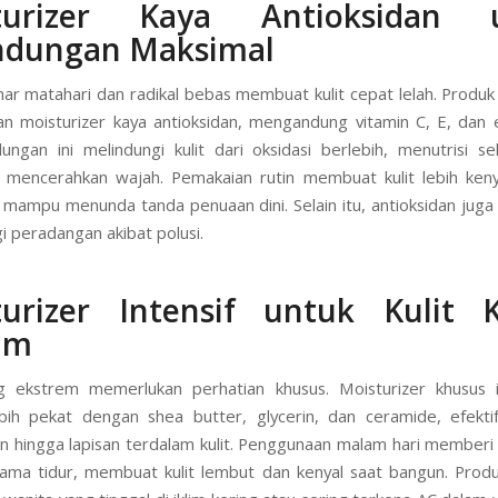
turizer Kaya Antioksidan 
indungan Maksimal
nar matahari dan radikal bebas membuat kulit cepat lelah. Produk
 moisturizer kaya antioksidan, mengandung vitamin C, E, dan 
dungan ini melindungi kulit dari oksidasi berlebih, menutrisi sel
mencerahkan wajah. Pemakaian rutin membuat kulit lebih keny
 mampu menunda tanda penuaan dini. Selain itu, antioksidan ju
 peradangan akibat polusi.
turizer Intensif untuk Kulit K
im
ng ekstrem memerlukan perhatian khusus. Moisturizer khusus i
bih pekat dengan shea butter, glycerin, dan ceramide, efekt
 hingga lapisan terdalam kulit. Penggunaan malam hari member
elama tidur, membuat kulit lembut dan kenyal saat bangun. Produ