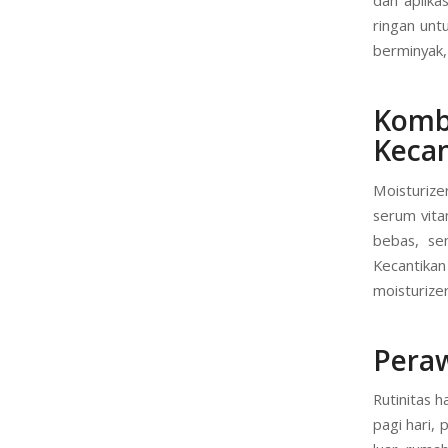
ringan unt
berminyak, 
Komb
Kecan
Moisturize
serum vita
bebas, se
Kecantikan
moisturizer
Peraw
Rutinitas 
pagi hari, 