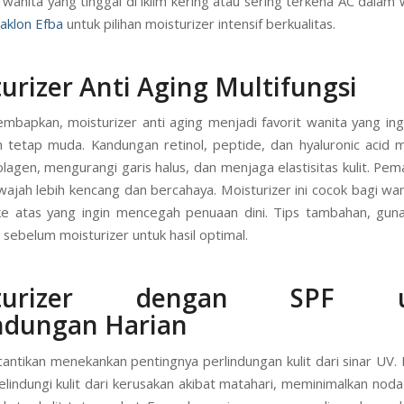
anita yang tinggal di iklim kering atau sering terkena AC dalam 
aklon Efba
untuk pilihan moisturizer intensif berkualitas.
urizer Anti Aging Multifungsi
embapkan, moisturizer anti aging menjadi favorit wanita yang in
 tetap muda. Kandungan retinol, peptide, dan hyaluronic acid
lagen, mengurangi garis halus, dan menjaga elastisitas kulit. Pem
jah lebih kencang dan bercahaya. Moisturizer ini cocok bagi wan
ke atas yang ingin mencegah penuaan dini. Tips tambahan, gun
sebelum moisturizer untuk hasil optimal.
sturizer dengan SPF u
ndungan Haria
n
antikan menekankan pentingnya perlindungan kulit dari sinar UV. 
lindungi kulit dari kerusakan akibat matahari, meminimalkan noda