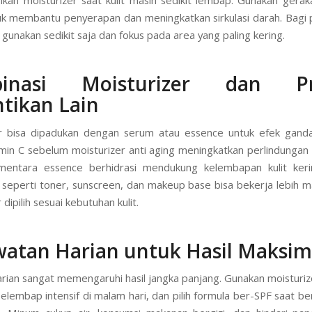
uk membantu penyerapan dan meningkatkan sirkulasi darah. Bagi pe
gunakan sedikit saja dan fokus pada area yang paling kering.
inasi Moisturizer dan P
tikan Lain
r bisa dipadukan dengan serum atau essence untuk efek ganda
min C sebelum moisturizer anti aging meningkatkan perlindungan d
mentara essence berhidrasi mendukung kelembapan kulit keri
 seperti toner, sunscreen, dan makeup base bisa bekerja lebih ma
 dipilih sesuai kebutuhan kulit.
atan Harian untuk Hasil Maksim
harian sangat memengaruhi hasil jangka panjang. Gunakan moisturize
pelembap intensif di malam hari, dan pilih formula ber-SPF saat ber