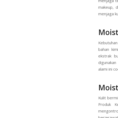
menjaga te
makeup, d
menjaga kul
Moist
Kebutuhan 
bahan kimi
ekstrak b
digunakan
alami ini c
Moist
Kulit berm
Produk K
mengontr
berjerawa