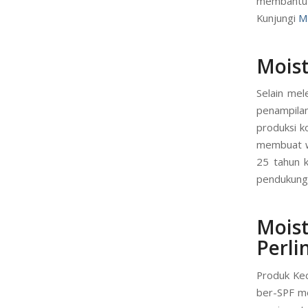
membantu w
Kunjungi
M
Moist
Selain mel
penampilan
produksi ko
membuat wa
25 tahun 
pendukung 
Moi
Perli
Produk Kec
ber-SPF me