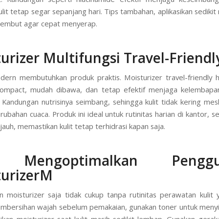
lit tetap segar sepanjang hari. Tips tambahan, aplikasikan sedikit
lembut agar cepat menyerap.
urizer Multifungsi Travel-Friendl
ern membutuhkan produk praktis. Moisturizer travel-friendly 
ompact, mudah dibawa, dan tetap efektif menjaga kelembapan 
 Kandungan nutrisinya seimbang, sehingga kulit tidak kering mes
ubahan cuaca. Produk ini ideal untuk rutinitas harian di kantor, s
jauh, memastikan kulit tetap terhidrasi kapan saja.
s Mengoptimalkan Penggu
urizer
M
 moisturizer saja tidak cukup tanpa rutinitas perawatan kulit 
mbersihan wajah sebelum pemakaian, gunakan toner untuk menyia
sikan moisturizer saat kulit masih sedikit lembap. Gunakan gera