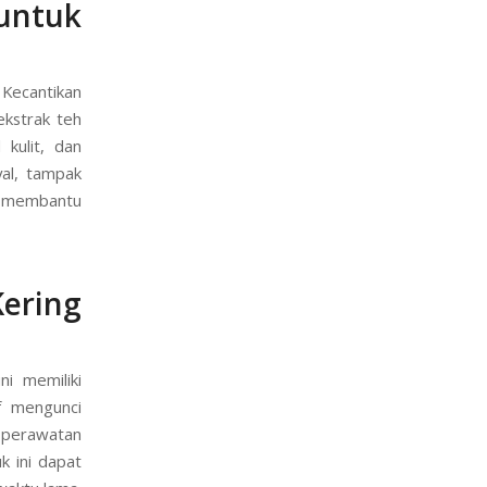
untuk
 Kecantikan
ekstrak teh
 kulit, dan
al, tampak
ga membantu
ering
ni memiliki
if mengunci
i perawatan
k ini dapat