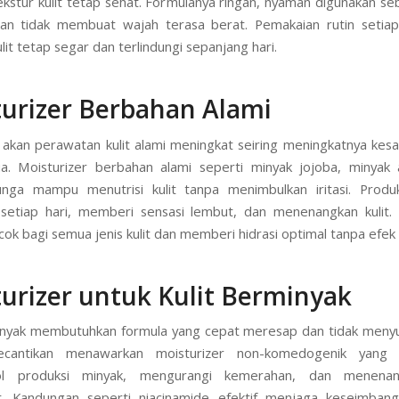
kstur kulit tetap sehat. Formulanya ringan, nyaman digunakan se
an tidak membuat wajah terasa berat. Pemakaian rutin setiap
it tetap segar dan terlindungi sepanjang hari.
urizer Berbahan Alami
akan perawatan kulit alami meningkat seiring meningkatnya kes
a. Moisturizer berbahan alami seperti minyak jojoba, minyak
unga mampu menutrisi kulit tanpa menimbulkan iritasi. Produ
 setiap hari, memberi sensasi lembut, dan menenangkan kulit.
ocok bagi semua jenis kulit dan memberi hidrasi optimal tanpa efek
urizer untuk Kulit Berminyak
inyak membutuhkan formula yang cepat meresap dan tidak meny
ecantikan menawarkan moisturizer non-komedogenik yang
ol produksi minyak, mengurangi kemerahan, dan menenang
t. Kandungan seperti niacinamide efektif menjaga keseimbang