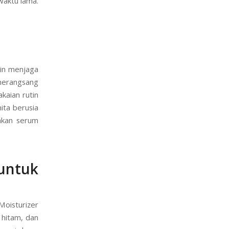
waktu lama.
gin menjaga
 merangsang
akaian rutin
ita berusia
akan serum
ntuk
Moisturizer
 hitam, dan