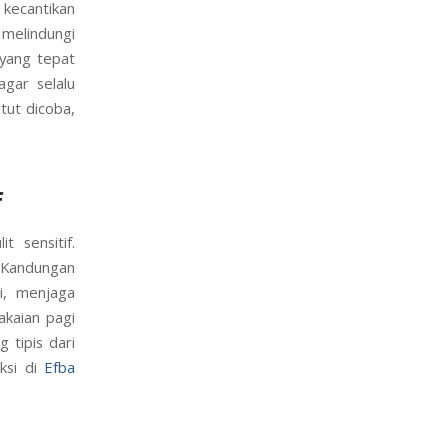
 kecantikan
 melindungi
 yang tepat
gar selalu
tut dicoba,
f
t sensitif.
. Kandungan
i, menjaga
akaian pagi
 tipis dari
eksi di
Efba