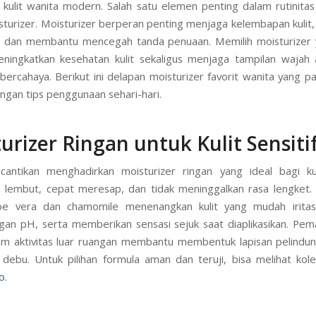
kulit wanita modern. Salah satu elemen penting dalam rutinitas
sturizer. Moisturizer berperan penting menjaga kelembapan kulit,
i, dan membantu mencegah tanda penuaan. Memilih moisturizer
ingkatkan kesehatan kulit sekaligus menjaga tampilan wajah a
bercahaya. Berikut ini delapan moisturizer favorit wanita yang pa
ngan tips penggunaan sehari-hari.
urizer Ringan untuk Kulit Sensiti
antikan menghadirkan moisturizer ringan yang ideal bagi kuli
 lembut, cepat meresap, dan tidak meninggalkan rasa lengket
loe vera dan chamomile menenangkan kulit yang mudah iritas
an pH, serta memberikan sensasi sejuk saat diaplikasikan. Pem
um aktivitas luar ruangan membantu membentuk lapisan pelindung
 debu. Untuk pilihan formula aman dan teruji, bisa melihat kol
o
.