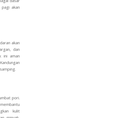
bagai dasar
 pagi akan
adaran akan
 argan, dan
k ini aman
 Kandungan
 samping.
umbat pori.
 membantu
kan kulit
an minyak,