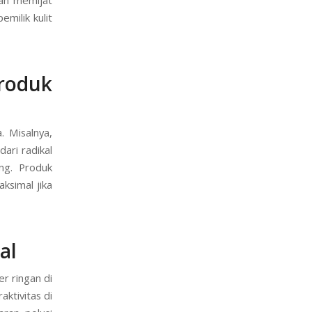
milik kulit
roduk
. Misalnya,
ari radikal
ng. Produk
ksimal jika
al
r ringan di
aktivitas di