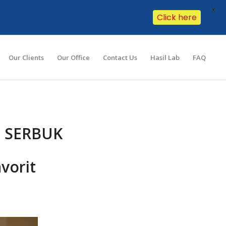
X
Click here
Our Clients
Our Office
Contact Us
Hasil Lab
FAQ
 SERBUK
vorit