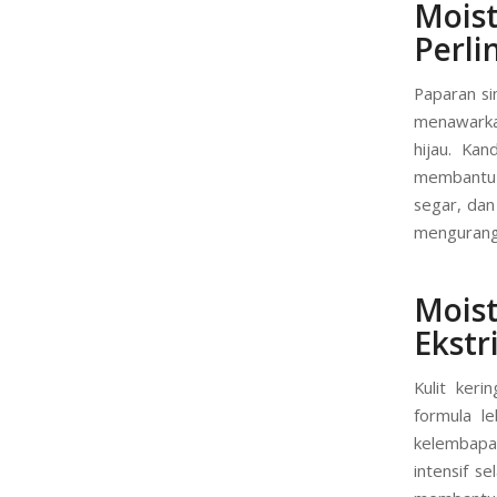
Mois
Perl
Paparan si
menawarkan
hijau. Kan
membantu 
segar, dan
mengurangi
Mois
Ekstr
Kulit keri
formula le
kelembapan
intensif s