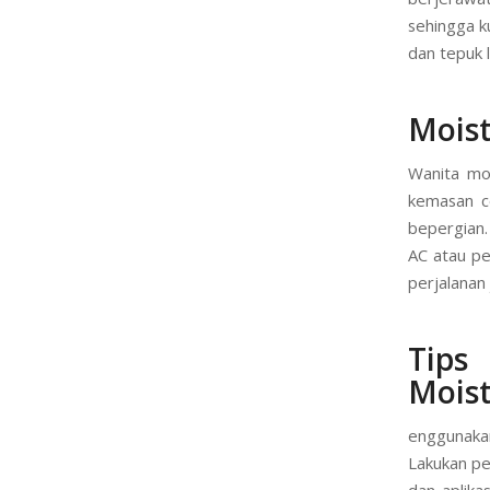
sehingga ku
dan tepuk 
Moist
Wanita mod
kemasan c
bepergian.
AC atau per
perjalanan 
Tip
Moist
enggunakan
Lakukan pe
dan aplika