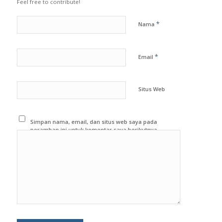
Feel free to contribute!
*
Nama
*
Email
Situs Web
Simpan nama, email, dan situs web saya pada
peramban ini untuk komentar saya berikutnya.