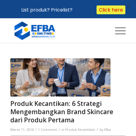
X
List produk? Pricelist?
Click here
berkata:
Produk Kecantikan: 6 Strategi
Mengembangkan Brand Skincare
dari Produk Pertama
/
/
/
Maret 11, 2026
1 Comment
in
Produk Kecantikan
by
Efba